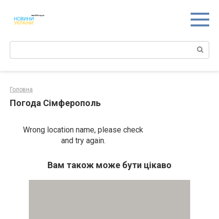
Перейти
к
контенту
Поиск:
Головна
Погода Сімферополь
Wrong location name, please check
and try again.
Вам також може бути цікаво