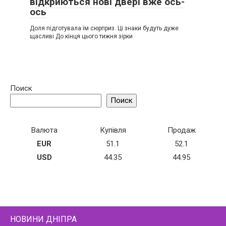
відкриються нові двері вже ось-
ось
Доля підготувала їм сюрприз. Ці знаки будуть дуже
щасливі До кінця цього тижня зірки
Поиск
Поиск
Валюта
Купівля
Продаж
EUR
51.1
52.1
USD
44.35
44.95
НОВИНИ ДНІПРА