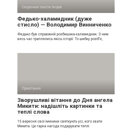
Скорочені тексти творів
Федько-халамидник (дуже
стисло) — Володимир Винниченко
Федько був справжній розбишака-халамидник. З ним
весь час траплялись якісь історії. То шибку розіб’є,
Привітання
Зворушливі вітання до Дня ангела
Микити: надішліть картинки та
теплі слова
15 вересня свої іменини святкують усі, кого звати
Микита. Це гарна нагода подарувати теплі