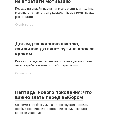
не втратити мотивацію
Перехід на онлайн-навчання може стати для підлітка
можливістю навчатися у комфортнішому темпі, краще
розподіляти
Суспільство
Догляд за жирною шкірою,
схильною до акне: рутина крок за
кроком
Коли шкіра одночасно жирна і схильна до висипань,
легко наробити помилок — або пересушити
Суспільство
Пептиды нового поколения: что
важно знать перед выбором
Современная биохимия активно изучает пептиды —
особые соединения, состоящие из аминокислот,
которые участвуют в