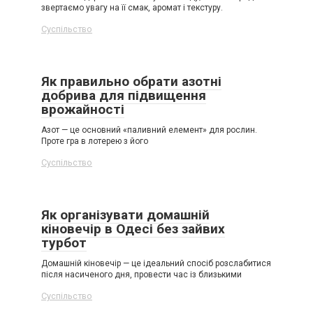
звертаємо увагу на її смак, аромат і текстуру.
Суспільство
Як правильно обрати азотні
добрива для підвищення
врожайності
Азот — це основний «паливний елемент» для рослин.
Проте гра в лотерею з його
Суспільство
Як організувати домашній
кіновечір в Одесі без зайвих
турбот
Домашній кіновечір — це ідеальний спосіб розслабитися
після насиченого дня, провести час із близькими
Суспільство