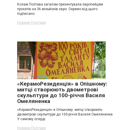
Колаж Полтава загалом презентувала європейцям
проєктів на 36 мільйонів євро. Окремо від цього
підписано
Новини Полтави
«КерамоРезиденція» в Опішному:
митці створюють двометрові
скульптури до 100-річчя Василя
Омеляненка
«КерамоРезиденція» в Опішному: митці створюють
двометрові скульптури до 100-річчя Василя Омеляненка
У самому осерді
Новини Полтави