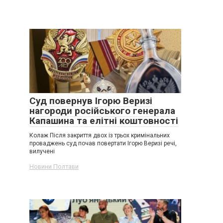
Суд повернув Ігорю Веризі
нагороди російського генерала
Капашина та елітні коштовності
Колаж Після закриття двох із трьох кримінальних
проваджень суд почав повертати Ігорю Веризі речі,
вилучені
Новини Полтави