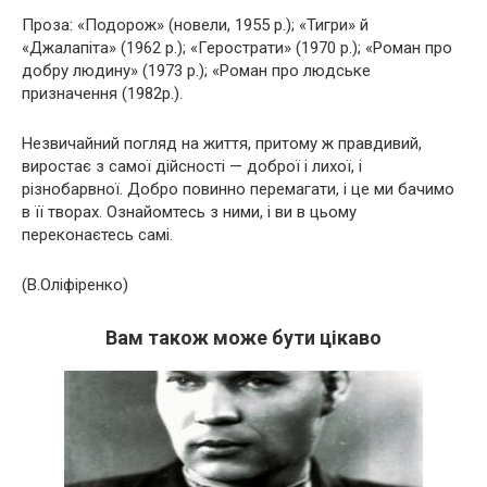
Проза: «Подорож» (новели, 1955 р.); «Тигри» й
«Джалапіта» (1962 р.); «Герострати» (1970 р.); «Роман про
добру людину» (1973 р.); «Роман про людське
призначення (1982р.).
Незвичайний погляд на життя, притому ж правдивий,
виростає з самої дійсності — доброї і лихої, і
різнобарвної. Добро повинно перемагати, і це ми бачимо
в її творах. Ознайомтесь з ними, і ви в цьому
переконаєтесь самі.
(В.Оліфіренко)
Вам також може бути цікаво