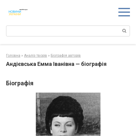
Перейти
к
контенту
Поиск:
Головна
»
Аналіз творів
»
Біографія авторів
Андієвська Емма Іванівна — біографія
Біографія