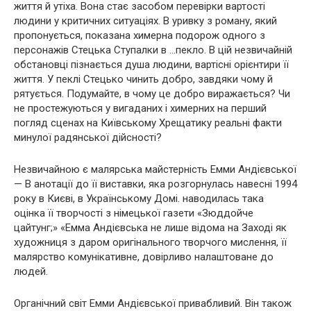
життя й утіха. Вона стає засобом перевірки вартості
людини у критичних ситуаціях. В уривку з роману, який
пропонується, показана химерна подорож одного з
персонажів Стецька Ступалки в …пекло. В цій незвичайній
обстановці пізнається душа людини, вартісні орієнтири її
життя. У пеклі Стецько чинить добро, завдяки чому й
рятується. Подумайте, в чому це добро виражається? Чи
не простежуються у вигаданих і химерних на перший
погляд сценах на Київському Хрещатику реальні факти
минулої радянської дійсності?
Незвичайною є малярська майстерність Емми Андієвської
— В анотації до її виставки, яка розгорнулась навесні 1994
року в Києві, в Українському Домі. наводилась така
оцінка її творчості з німецької газети «Зюддойче
цайтунг;» «Емма Андієвська не лише відома на Заході як
художниця з даром оригінального творчого мислення, її
малярство комунікативне, довірливо налаштоване до
людей.
Органічний світ Емми Андієвської привабливий. Він також