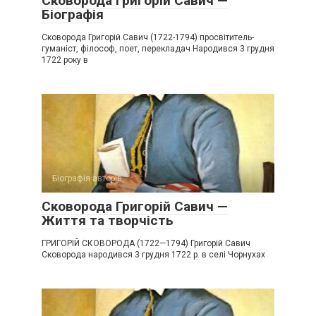
Сковорода Григорій Савич —
Біографія
Сковорода Григорій Савич (1722-1794) просвітитель-
гуманіст, філософ, поет, перекладач Народився 3 грудня
1722 року в
Біографія авторів
Сковорода Григорій Савич —
Життя та творчість
ГРИГОРІЙ СКОВОРОДА (1722—1794) Григорій Савич
Сковорода народився 3 грудня 1722 р. в селі Чорнухах