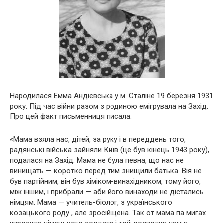
Народилася Емма Андієвська у м. Сталіне 19 березня 1931
року. Під час війни разом з родиною емігрувала на Захід.
Про цей факт письменниця писала:
«Мама взяла нас, дітей, за руку і в переддень того,
радянські війська зайняли Київ (це був кінець 1943 року),
подалася на Захід. Мама не була певна, що нас не
винищать — коротко перед тим знищили батька. Вія не
був партійним, він був хіміком-винахідником, тому його,
між іншим, і прибрали — аби його винаходи не дістались
німцям. Мама — учитель-біолог, з українського
козацького роду , але зросійщена. Так от мама па мигах