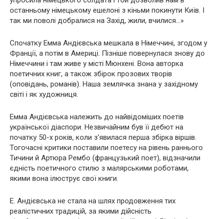
упросила німецького солдата і той дозволив нам в
останньому німецькому ешелоні з кіньми покинути Київ. І
так ми поволі добралися на Захід, жили, вчилися…»
Спочатку Емма Андієвська мешкала в Німеччині, згодом у
Франції, а потім в Америці. Пізніше повернулася знову до
Німеччини і там живе у місті Мюнхені. Вона авторка
поетичних книг, а також збірок прозових творів
(оповідань, романів). Наша землячка знана у західному
світі і як художниця.
Емма Андієвська належить до найвідоміших поетів
української діаспори. Незвичайним був її дебют на
початку 50-х років, коли з’явилася перша збірка віршів.
Тогочасні критики поставили поетесу на рівень раннього
Тичини й Артюра Рембо (французький поет), відзначили
єдність поетичного стилю з малярськими роботами,
якими вона ілюструє свої книги.
Е. Андієвська не стала на шлях продовження тих
реалістичних традицій, за якими дійсність