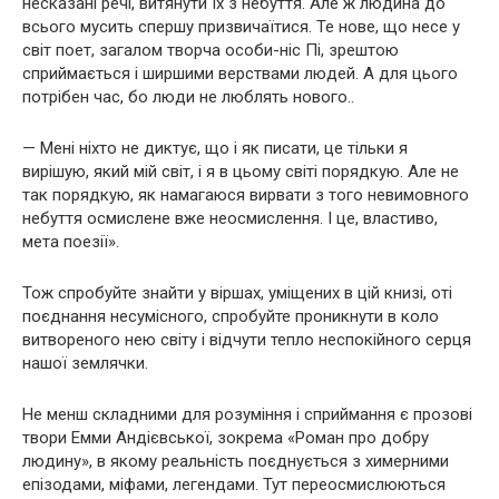
несказані речі, витянути їх з небуття. Але ж людина до
всього мусить спершу призвичаїтися. Те нове, що несе у
світ поет, загалом творча особи-ніс Пі, зрештою
сприймається і ширшими верствами людей. А для цього
потрібен час, бо люди не люблять нового..
— Мені ніхто не диктує, що і як писати, це тільки я
вирішую, який мій світ, і я в цьому світі порядкую. Але не
так порядкую, як намагаюся вирвати з того невимовного
небуття осмислене вже неосмислення. І це, властиво,
мета поезії».
Тож спробуйте знайти у віршах, уміщених в цій книзі, оті
поєднання несумісного, спробуйте проникнути в коло
витвореного нею світу і відчути тепло неспокійного серця
нашої землячки.
Не менш складними для розуміння і сприймання є прозові
твори Емми Андієвської, зокрема «Роман про добру
людину», в якому реальність поєднується з химерними
епізодами, міфами, легендами. Тут переосмислюються