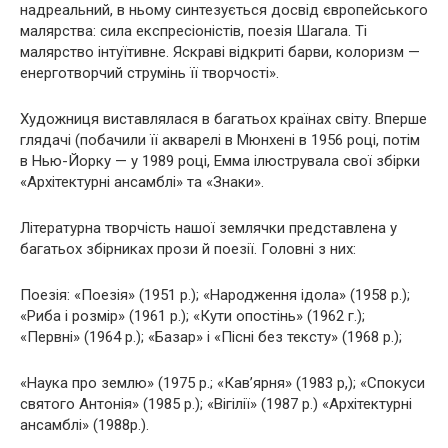
надреальний, в ньому синтезується досвід європейського
малярства: сила експресіоністів, поезія Шагала. Ті
малярство інтуїтивне. Яскраві відкриті барви, колоризм —
енерготворчий струмінь її творчості».
Художниця виставлялася в багатьох країнах світу. Вперше
глядачі (побачили її акварелі в Мюнхені в 1956 році, потім
в Нью-Йорку — у 1989 році, Емма ілюструвала свої збірки
«Архітектурні ансамблі» та «Знаки».
Літературна творчість нашої землячки представлена у
багатьох збірниках прози й поезії. Головні з них:
Поезія: «Поезія» (1951 р.); «Народження ідола» (1958 р.);
«Риба і розмір» (1961 р.); «Кути опостінь» (1962 г.);
«Первні» (1964 р.); «Базар» і «Пісні без тексту» (1968 р.);
«Наука про землю» (1975 р.; «Кав’ярня» (1983 р,); «Спокуси
святого Антонія» (1985 р.); «Вігілії» (1987 р.) «Архітектурні
ансамблі» (1988р.).