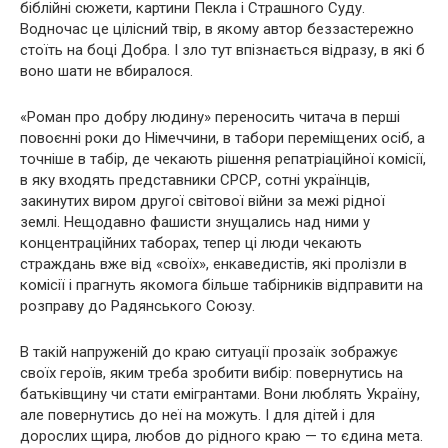
біблійні сюжети, картини Пекла і Страшного Суду.
Водночас це цілісний твір, в якому автор беззастережно
стоїть на боці Добра. І зло тут впізнається відразу, в які б
воно шати не вбиралося.
«Роман про добру людину» переносить читача в перші
повоєнні роки до Німеччини, в табори переміщених осіб, а
точніше в табір, де чекають рішення репатріаційної комісії,
в яку входять представники СРСР, сотні українців,
закинутих виром другої світової війни за межі рідної
землі. Нещодавно фашисти знущались над ними у
концентраційних таборах, тепер ці люди чекають
страждань вже від «своїх», енкаведистів, які пролізли в
комісії і прагнуть якомога більше табірників відправити на
розправу до Радянського Союзу.
В такій напруженій до краю ситуації прозаїк зображує
своїх героїв, яким треба зробити вибір: повернутись на
батьківщину чи стати емігрантами. Вони люблять Україну,
але повернутись до неї на можуть. І для дітей і для
дорослих щира, любов до рідного краю — то єдина мета.