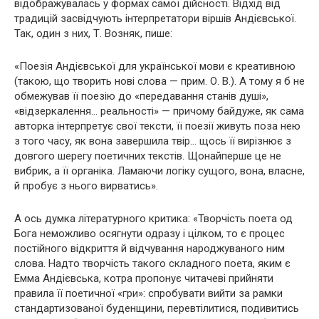
відображувалась у формах самої дійсності. Відхід від
традицій засвідчують інтерпретатори віршів Андієвської.
Так, один з них, Т. Возняк, пише:
«Поезія Андієвської для української мови є креативною
(такою, що творить нові слова — прим. О. В.). А тому я б не
обмежував її поезію до «передавання станів душі»,
«відзеркалення… реальності» — причому байдуже, як сама
авторка інтерпретує свої тексти, її поезії живуть поза нею
з того часу, як вона завершила твір… щось її вирізнює з
довгого шерегу поетичних текстів. Щонайперше це не
вибрик, а її органіка. Ламаючи логіку сущого, вона, власне,
й пробує з нього вирватись».
А ось думка літературного критика: «Творчість поета од
Бога неможливо осягнути одразу і цілком, то є процес
постійного відкриття й відчування народжуваного ним
слова. Надто творчість такого складного поета, яким є
Емма Андієвська, котра пропонує читачеві прийняти
правила її поетичної «гри»: спробувати вийти за рамки
стандартизованої буденщини, перевтілитися, подивитись