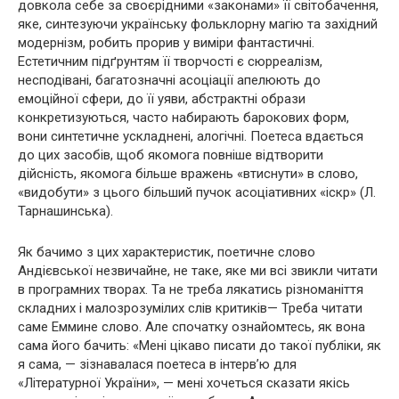
довкола себе за своєрідними «законами» її світобачення,
яке, синтезуючи українську фольклорну магію та західний
модернізм, робить прорив у виміри фантастичні.
Естетичним підґрунтям її творчості є сюрреалізм,
несподівані, багатозначні асоціації апелюють до
емоційної сфери, до її уяви, абстрактні образи
конкретизуються, часто набирають барокових форм,
вони синтетичне ускладнені, алогічні. Поетеса вдається
до цих засобів, щоб якомога повніше відтворити
дійсність, якомога більше вражень «втиснути» в слово,
«видобути» з цього більший пучок асоціативних «іскр» (Л.
Тарнашинська).
Як бачимо з цих характеристик, поетичне слово
Андієвської незвичайне, не таке, яке ми всі звикли читати
в програмних творах. Та не треба лякатись різноманіття
складних і малозрозумілих слів критиків— Треба читати
саме Еммине слово. Але спочатку ознайомтесь, як вона
сама його бачить: «Мені цікаво писати до такої публіки, як
я сама, — зізнавалася поетеса в інтерв’ю для
«Літературної України», — мені хочеться сказати якісь