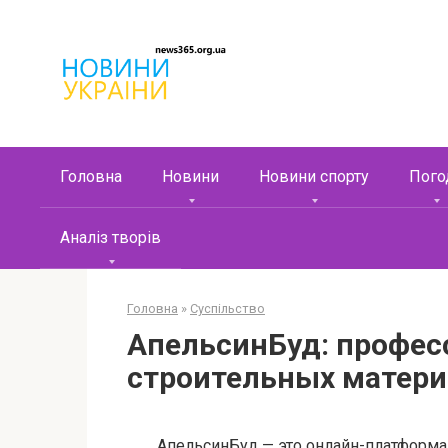
Перейти
к
контенту
Головна
Новини
Новини спорту
Пого
Аналіз творів
Головна
»
Суспільство
АпельсинБуд: профес
строительных матери
АпельсинБуд — это онлайн-платформа