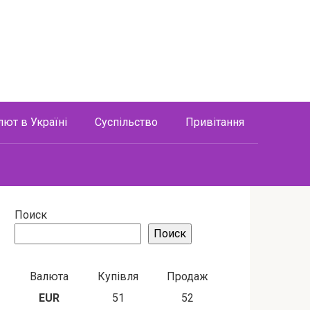
лют в Україні
Суспільство
Привітання
Поиск
Поиск
Валюта
Купівля
Продаж
EUR
51
52