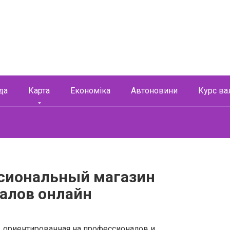
да
Карта
Економіка
Автоновини
Курс ва
сиональный магазин
алов онлайн
, ориентированная на профессионалов и