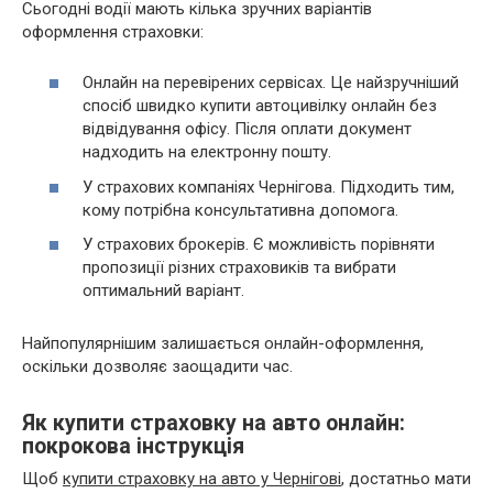
Сьогодні водії мають кілька зручних варіантів
оформлення страховки:
Онлайн на перевірених сервісах. Це найзручніший
спосіб швидко купити автоцивілку онлайн без
відвідування офісу. Після оплати документ
надходить на електронну пошту.
У страхових компаніях Чернігова. Підходить тим,
кому потрібна консультативна допомога.
У страхових брокерів. Є можливість порівняти
пропозиції різних страховиків та вибрати
оптимальний варіант.
Найпопулярнішим залишається онлайн-оформлення,
оскільки дозволяє заощадити час.
Як купити страховку на авто онлайн:
покрокова інструкція
Щоб
купити страховку на авто у Чернігові
, достатньо мати