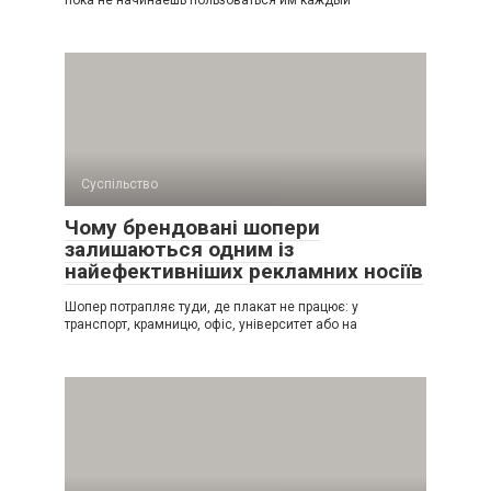
пока не начинаешь пользоваться им каждый
Суспільство
Чому брендовані шопери
залишаються одним із
найефективніших рекламних носіїв
Шопер потрапляє туди, де плакат не працює: у
транспорт, крамницю, офіс, університет або на