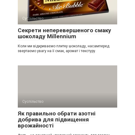
Суспільство
Секрети неперевершеного смаку
шоколаду Millennium
Коли ми відкриваємо плитку шоколаду, насамперед
звертаємо увагу на її смак, аромат і текстуру.
Суспільство
Як правильно обрати азотні
добрива для підвищення
врожайності