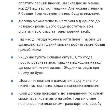
сплатити перший внесок. Він складає не менше,
ніж 20% від вартості машини. Але можна сплатити
й більше. Тоді наступні платежі будуть нижчими.
Договір можна укласти на термін від одного до
чотирьох років. Цього буде достатньо, аби
сплатити всю суму за транспортний засіб.
Під час дії угоди можна міняти певні її умови. Це
дозволяється, і даний момент робить лізинг більш
привабливим.
Якщо наступить складна ситуація, то угода
просто розривається, і машина відходить назад
до компанії-лізингодавця. Жодних штрафів при
цьому не буде.
Щомісячні платежі в даному випадку – значно
нижчі, ніж при інших видах фінансових відносин.
Коли договір приходить до завершення, то клієнт
може переписати авто на себе. Тоді він стане
повноправним власником транспортного засобу.