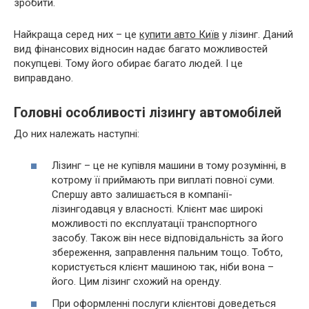
зробити.
Найкраща серед них – це
купити авто Київ
у лізинг. Даний
вид фінансових відносин надає багато можливостей
покупцеві. Тому його обирає багато людей. І це
виправдано.
Головні особливості лізингу автомобілей
До них належать наступні:
Лізинг – це не купівля машини в тому розумінні, в
котрому її приймають при виплаті повної суми.
Спершу авто залишається в компанії-
лізингодавця у власності. Клієнт має широкі
можливості по експлуатації транспортного
засобу. Також він несе відповідальність за його
збереження, заправлення пальним тощо. Тобто,
користується клієнт машиною так, ніби вона –
його. Цим лізинг схожий на оренду.
При оформленні послуги клієнтові доведеться