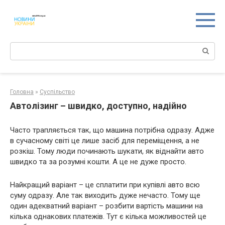
Перейти
к
контенту
Поиск:
Головна
»
Суспільство
Автолізинг – швидко, доступно, надійно
Часто трапляється так, що машина потрібна одразу. Адже
в сучасному світі це лише засіб для переміщення, а не
розкіш. Тому люди починають шукати, як віднайти авто
швидко та за розумні кошти. А це не дуже просто.
Найкращий варіант – це сплатити при купівлі авто всю
суму одразу. Але так виходить дуже нечасто. Тому ще
один адекватний варіант – розбити вартість машини на
кілька однакових платежів. Тут є кілька можливостей це