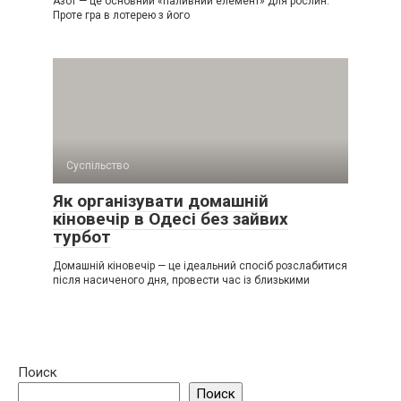
Азот — це основний «паливний елемент» для рослин.
Проте гра в лотерею з його
Суспільство
Як організувати домашній
кіновечір в Одесі без зайвих
турбот
Домашній кіновечір — це ідеальний спосіб розслабитися
після насиченого дня, провести час із близькими
Поиск
Поиск