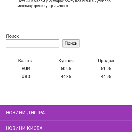
Останнім часом у кулуарах боксу все більше чуток про
можливу третю зустріч Ф’юрі з
Поиск
Поиск
Валюта
Купівля
Продаж
EUR
50.95
51.95
USD
44.35
44.95
НОВИНИ ДНІПРА
НОВИНИ КИЄВА