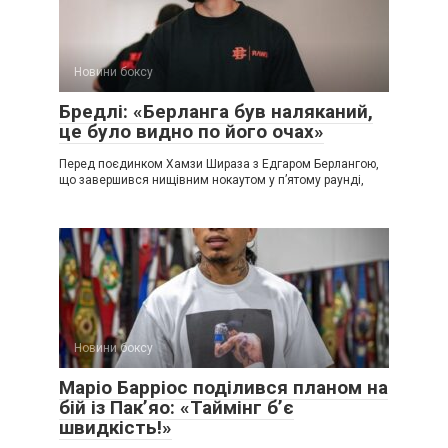
Новини боксу
Бредлі: «Берланга був наляканий,
це було видно по його очах»
Перед поєдинком Хамзи Шираза з Едгаром Берлангою,
що завершився нищівним нокаутом у п’ятому раунді,
Новини боксу
Маріо Барріос поділився планом на
бій із Пак’яо: «Таймінг б’є
швидкість!»