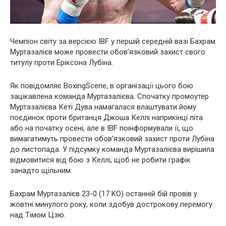
Чемпіон світу за версією IBF у першій середній вазі Бахрам
Муртазалієв може провести обов’язковий захист свого
титулу проти Еріксона Лубіна.
Як повідомляє BoxingScene, в організації цього бою
зацікавлена команда Муртазалієва. Спочатку промоутер
Муртазалієва Кеті Дува намагалася влаштувати йому
поєдинок проти британця Джоша Келлі наприкінці літа
або на початку осені, але в IBF поінформували її, що
вимагатимуть провести обов’язковий захист проти Лубіна
до листопада. У підсумку команда Муртазалієва вирішила
відмовитися від бою з Келлі, щоб не робити графік
занадто щільним.
Бахрам Муртазалієв 23-0 (17 KO) останній бій провів у
жовтні минулого року, коли здобув дострокову перемогу
над Тімом Цзю.