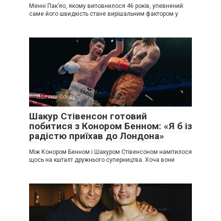
Менні Пак’яо, якому виповнилося 46 років, упевнений:
саме його швидкість стане вирішальним фактором у
Новини боксу
Шакур Стівенсон готовий
побитися з Конором Бенном: «Я б із
радістю приїхав до Лондона»
Між Конором Бенном і Шакуром Стівенсоном намітилося
щось на кшталт дружнього суперництва. Хоча вони