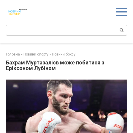
Перейти
к
контенту
Поиск:
Головна
»
Новини спорту
»
Новини боксу
Бахрам Муртазалієв може побитися з
Еріксоном Лубіном