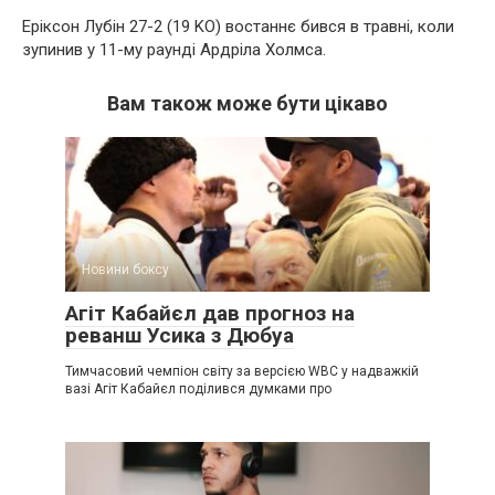
Еріксон Лубін 27-2 (19 KO) востаннє бився в травні, коли
зупинив у 11-му раунді Ардріла Холмса.
Вам також може бути цікаво
Новини боксу
Агіт Кабайєл дав прогноз на
реванш Усика з Дюбуа
Тимчасовий чемпіон світу за версією WBC у надважкій
вазі Агіт Кабайєл поділився думками про