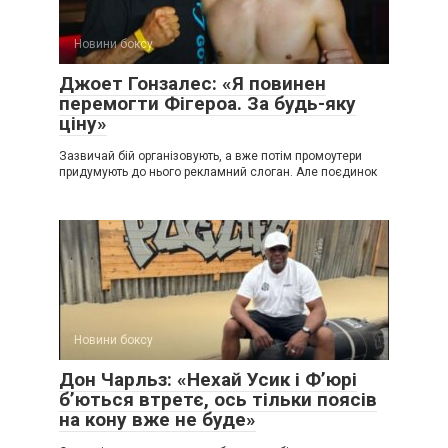
Новини боксу
Джоет Гонзалес: «Я повинен
перемогти Фігероа. За будь-яку
ціну»
Зазвичай бій організовують, а вже потім промоутери
придумують до нього рекламний слоган. Але поєдинок
Новини боксу
Дон Чарльз: «Нехай Усик і Ф’юрі
б’ються втретє, ось тільки поясів
на кону вже не буде»