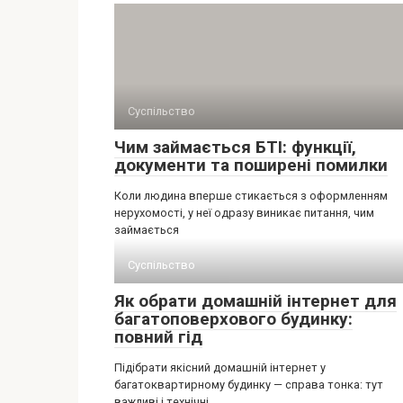
Суспільство
Чим займається БТІ: функції,
документи та поширені помилки
Коли людина вперше стикається з оформленням
нерухомості, у неї одразу виникає питання, чим
займається
Суспільство
Як обрати домашній інтернет для
багатоповерхового будинку:
повний гід
Підібрати якісний домашній інтернет у
багатоквартирному будинку — справа тонка: тут
важливі і технічні