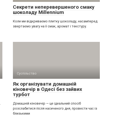
Секрети неперевершеного смаку
шоколаду Millennium
Коли ми відкриваємо плитку шоколаду, насамперед
звертаємо увагу на її смак, аромат і текстуру.
Суспільство
Як організувати домашній
кіновечір в Одесі без зайвих
турбот
.
Домашній кіновечір — це ідеальний спосіб
розслабитися після насиченого дня, провести час із
близькими