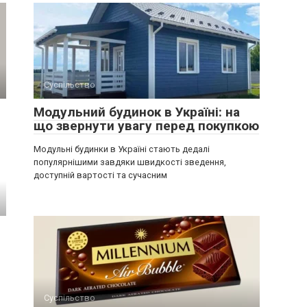
Суспільство
Модульний будинок в Україні: на
що звернути увагу перед покупкою
Модульні будинки в Україні стають дедалі
популярнішими завдяки швидкості зведення,
доступній вартості та сучасним
Суспільство