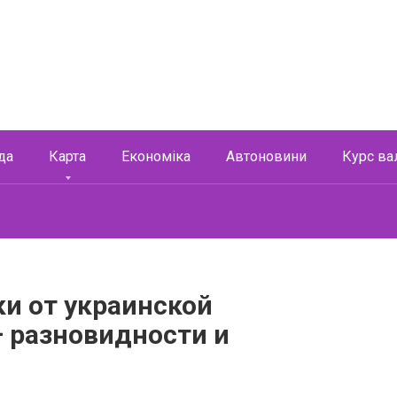
да
Карта
Економіка
Автоновини
Курс ва
и от украинской
– разновидности и