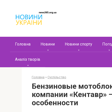
Перейти
к
контенту
Головна
Новини
Новини спорту
Пого
Аналіз творів
Головна
»
Суспільство
Бензиновые мотоблок
компании «Кентавр» 
особенности