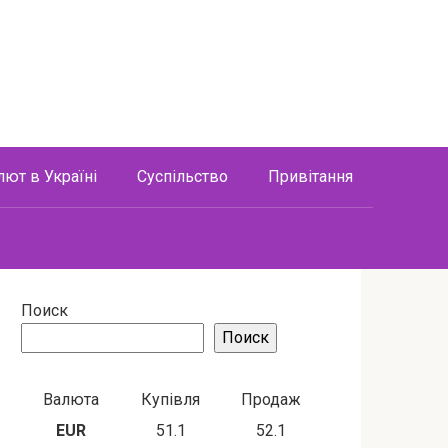
лют в Україні
Суспільство
Привітання
Поиск
Поиск
Валюта
Купівля
Продаж
EUR
51.1
52.1