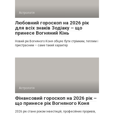
Астрологія
Любовний гороскоп на 2026 рік
для всіх знаків Зодіаку – що
принесе Вогняний Кінь
Новий рік Вогняного Коня обіцяє бути стрімким, теплим і
пристрасним – саме такий характер
Астрологія
Фінансовий гороскоп на 2026 рік –
що принесе рік Вогняного Коня
2026 рік стане роком інвестицій, професійних проривів,