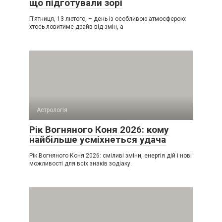
що підготували зорі
П’ятниця, 13 лютого, – день із особливою атмосферою:
хтось ловитиме драйв від змін, а
Астрологія
Рік Вогняного Коня 2026: кому
найбільше усміхнеться удача
Рік Вогняного Коня 2026: сміливі зміни, енергія дій і нові
можливості для всіх знаків зодіаку.