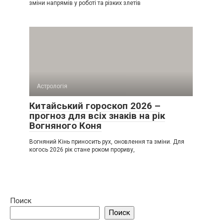
зміни напрямів у роботі та різких злетів
Астрологія
Китайський гороскоп 2026 –
прогноз для всіх знаків на рік
Вогняного Коня
Вогняний Кінь приносить рух, оновлення та зміни. Для
когось 2026 рік стане роком прориву,
Поиск
Поиск