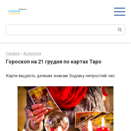
Перейти
к
контенту
Поиск:
Головна
»
Астрологія
Гороскоп на 21 грудня по картах Таро
Карти віщують деяким знакам Зодіаку непростий час.