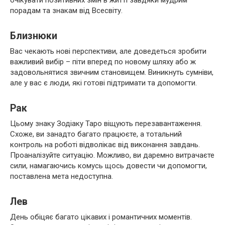
порадам та знакам від Всесвіту.
Близнюки
Вас чекають нові перспективи, але доведеться зробити
важливий вибір – піти вперед по новому шляху або ж
задовольнятися звичним становищем. Виникнуть сумніви,
але у вас є люди, які готові підтримати та допомогти.
Рак
Цьому знаку Зодіаку Таро віщують перезавантаження.
Схоже, ви занадто багато працюєте, а тотальний
контроль на роботі відволікає від виконання завдань.
Проаналізуйте ситуацію. Можливо, ви даремно витрачаєте
сили, намагаючись комусь щось довести чи допомогти,
поставлена мета недоступна.
Лев
День обіцяє багато цікавих і романтичних моментів.