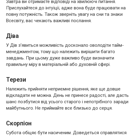
Завтра ви отримаєте відповіді на хвилюючі питання.
Прислухайтеся до інтуїції, адже вона буде працювати на
повну потужність. Також зверніть увагу на сни та знаки
Всесвіту, вас чекають важливі послання.
Діва
У Дів з’явиться можливість досконало оволодіти тайм-
менеджментом, тому що належить вирішити багато
завдань. При цьому дуже важливо буде визначити
правильну міру в матеріальній або духовній сфері.
Терези
Належить прийняти неприємне рішення, яке ще довше
відкладати не можна. День не принесе радості, але дасть
шанс позбутися від усього старого і непотрібного заради
майбутнього. Не приймайте все близько до серця.
Скорпіон
Субота обіцяє бути насиченим. Доведеться справлятися