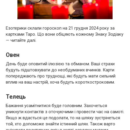
Езотерики склали гороскоп на 21 грудня 2024 року за
картками Таро. Що вони обіцяють кожному Знаку Зодіаку
— читайте далі.
Овен
День буде оповитий ілюзією та обманом. Ваші страхи
будуть підштовхувати до необдуманих вчинків. Карти
попереджають про труднощі, які будуть мати сильний
вплив на ваш настрій, хоча будуть короткостроковим.
Телець
Бажання усамітнитися буде головним. Захочеться
уникнути контактів з оточуючими і провести час на самоті.
Якщо ж вдасться це подолати, то на шляху зустрінеться
той, хто допоможе знайти істинний шлях. Також варто
очікувати позитивних змін в житті завдяки мудрим