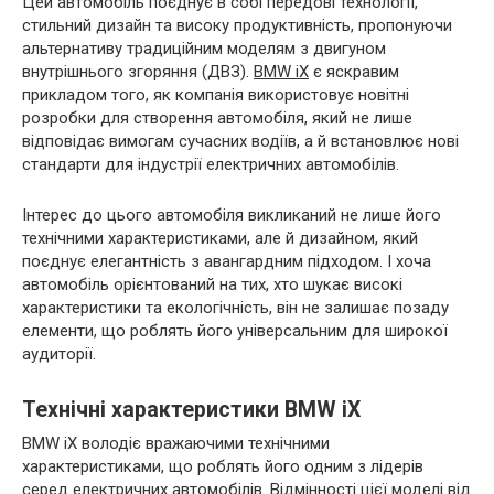
Цей автомобіль поєднує в собі передові технології,
стильний дизайн та високу продуктивність, пропонуючи
альтернативу традиційним моделям з двигуном
внутрішнього згоряння (ДВЗ).
BMW iX
є яскравим
прикладом того, як компанія використовує новітні
розробки для створення автомобіля, який не лише
відповідає вимогам сучасних водіїв, а й встановлює нові
стандарти для індустрії електричних автомобілів.
Інтерес до цього автомобіля викликаний не лише його
технічними характеристиками, але й дизайном, який
поєднує елегантність з авангардним підходом. І хоча
автомобіль орієнтований на тих, хто шукає високі
характеристики та екологічність, він не залишає позаду
елементи, що роблять його універсальним для широкої
аудиторії.
Технічні характеристики BMW iX
BMW iX володіє вражаючими технічними
характеристиками, що роблять його одним з лідерів
серед електричних автомобілів. Відмінності цієї моделі від