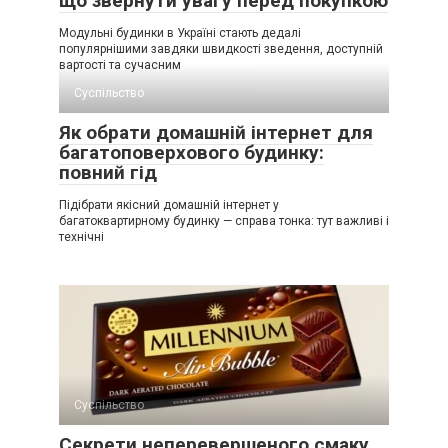
що звернути увагу перед покупкою
Модульні будинки в Україні стають дедалі
популярнішими завдяки швидкості зведення, доступній
вартості та сучасним
Суспільство
Як обрати домашній інтернет для
багатоповерхового будинку:
повний гід
Підібрати якісний домашній інтернет у
багатоквартирному будинку — справа тонка: тут важливі і
технічні
Суспільство
Секрети неперевершеного смаку