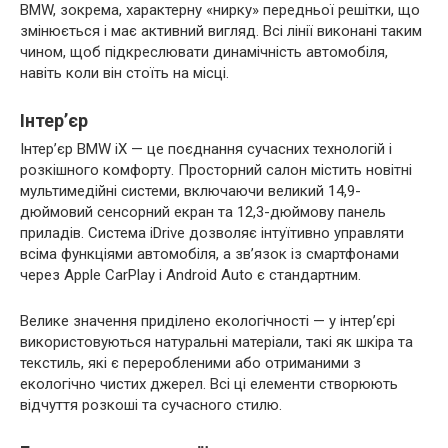
BMW, зокрема, характерну «нирку» передньої решітки, що
змінюється і має активний вигляд. Всі лінії виконані таким
чином, щоб підкреслювати динамічність автомобіля,
навіть коли він стоїть на місці.
Інтер’єр
Інтер’єр BMW iX — це поєднання сучасних технологій і
розкішного комфорту. Просторний салон містить новітні
мультимедійні системи, включаючи великий 14,9-
дюймовий сенсорний екран та 12,3-дюймову панель
приладів. Система iDrive дозволяє інтуїтивно управляти
всіма функціями автомобіля, а зв’язок із смартфонами
через Apple CarPlay і Android Auto є стандартним.
Велике значення приділено екологічності — у інтер’єрі
використовуються натуральні матеріали, такі як шкіра та
текстиль, які є переробленими або отриманими з
екологічно чистих джерел. Всі ці елементи створюють
відчуття розкоші та сучасного стилю.