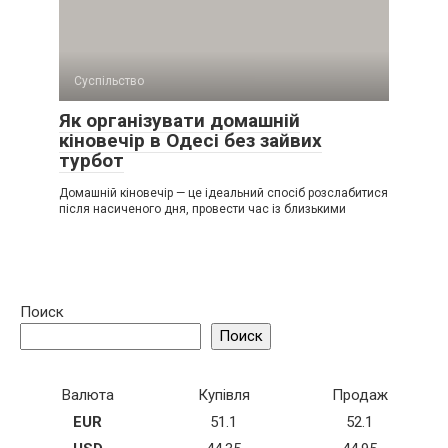
Суспільство
Як організувати домашній
кіновечір в Одесі без зайвих
турбот
Домашній кіновечір — це ідеальний спосіб розслабитися
після насиченого дня, провести час із близькими
Поиск
Поиск
Валюта
Купівля
Продаж
EUR
51.1
52.1