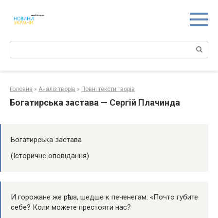
Перейти
к
контенту
Поиск:
Головна
»
Аналіз творів
»
Повні тексти творів
Богатирська застава — Сергій Плачинда
Богатирська застава
(Історичне оповідання)
И горожане же рѣша, шедше к печенегам: «Почто губите
себе? Коли можете престояти нас?