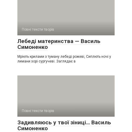
Повні тексти творів
Лебеді материнства — Василь
Симоненко
Мріють крилами з туману лебеді рожеві, Сиплють ночі у
лимани зорі сургучеві. Заглядає в
Повні тексти творів
Задивляюсь у твої зіниці… Василь
Симоненко