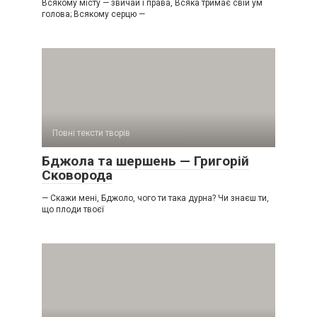
Всякому місту — звичай і права, Всяка тримає свій ум
голова; Всякому серцю —
Повні тексти творів
Бджола та шершень — Григорій
Сковорода
— Скажи мені, Бджоло, чого ти така дурна? Чи знаєш ти,
що плоди твоєї