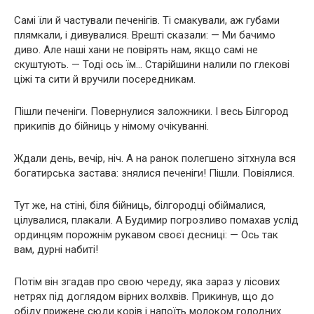
Самі їли й частували печенігів. Ті смакували, аж губами
плямкали, і дивувалися. Врешті сказали: — Ми бачимо
диво. Але наші хани не повірять нам, якщо самі не
скуштують. — Тоді ось їм… Старійшини налили по глекові
ціжі та сити й вручили посередникам.
Пішли печеніги. Повернулися заложники. І весь Білгород
прикипів до бійниць у німому очікуванні.
Ждали день, вечір, ніч. А на ранок полегшено зітхнула вся
богатирська застава: знялися печеніги! Пішли. Повіялися.
Тут же, на стіні, біля бійниць, білгородці обіймалися,
цілувалися, плакали. А Будимир погрозливо помахав услід
ординцям порожнім рукавом своєї десниці: — Ось так
вам, дурні набиті!
Потім він згадав про свою череду, яка зараз у лісових
нетрях під доглядом вірних волхвів. Прикинув, що до
обіду прижене сюди корів і напоїть молоком голодних