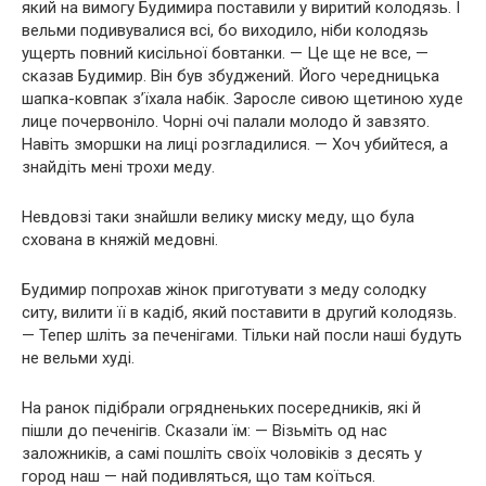
який на вимогу Будимира поставили у виритий колодязь. І
вельми подивувалися всі, бо виходило, ніби колодязь
ущерть повний кисільної бовтанки. — Це ще не все, —
сказав Будимир. Він був збуджений. Його чередницька
шапка-ковпак з’їхала набік. Заросле сивою щетиною худе
лице почервоніло. Чорні очі палали молодо й завзято.
Навіть зморшки на лиці розгладилися. — Хоч убийтеся, а
знайдіть мені трохи меду.
Невдовзі таки знайшли велику миску меду, що була
схована в княжій медовні.
Будимир попрохав жінок приготувати з меду солодку
ситу, вилити її в кадіб, який поставити в другий колодязь.
— Тепер шліть за печенігами. Тільки най посли наші будуть
не вельми худі.
На ранок підібрали огрядненьких посередників, які й
пішли до печенігів. Сказали їм: — Візьміть од нас
заложників, а самі пошліть своїх чоловіків з десять у
город наш — най подивляться, що там коїться.