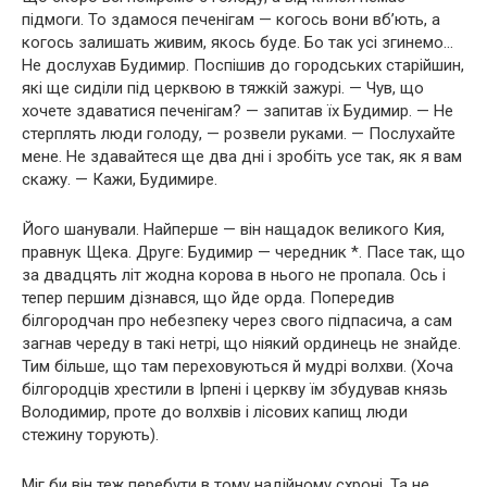
підмоги. То здамося печенігам — когось вони вб’ють, а
когось залишать живим, якось буде. Бо так усі згинемо…
Не дослухав Будимир. Поспішив до городських старійшин,
які ще сиділи під церквою в тяжкій зажурі. — Чув, що
хочете здаватися печенігам? — запитав їх Будимир. — Не
стерплять люди голоду, — розвели руками. — Послухайте
мене. Не здавайтеся ще два дні і зробіть усе так, як я вам
скажу. — Кажи, Будимире.
Його шанували. Найперше — він нащадок великого Кия,
правнук Щека. Друге: Будимир — чередник *. Пасе так, що
за двадцять літ жодна корова в нього не пропала. Ось і
тепер першим дізнався, що йде орда. Попередив
білгородчан про небезпеку через свого підпасича, а сам
загнав череду в такі нетрі, що ніякий ординець не знайде.
Тим більше, що там переховуються й мудрі волхви. (Хоча
білгородців хрестили в Ірпені і церкву їм збудував князь
Володимир, проте до волхвів і лісових капищ люди
стежину торують).
Міг би він теж перебути в тому надійному схроні. Та не