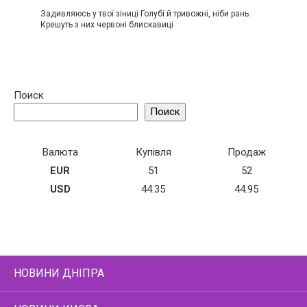
Задивляюсь у твої зіниці Голубі й тривожні, ніби рань.
Крешуть з них червоні блискавиці
Поиск
Поиск
Валюта
Купівля
Продаж
EUR
51
52
USD
44.35
44.95
НОВИНИ ДНІПРА