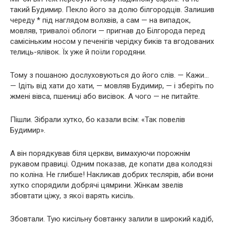
такий Будимир. Пекло його за долю білгородців. Залишив
череду * під наглядом волхвів, а сам — на випадок,
мовляв, тривалої облоги — пригнав до Білгорода перед
самісіньким носом у печенігів черідку биків та вгодованих
телиць-ялівок. Їх уже й поїли городяни.
Тому з пошаною дослуховуються до його слів. — Кажи…
— Ідіть від хати до хати, — мовляв Будимир, — і зберіть по
жмені вівса, пшениці або висівок. А чого — не питайте.
Пішли. Зібрали хутко, бо казали всім: «Так повелів
Будимир».
А він порядкував біля церкви, вимахуючи порожнім
рукавом правиці. Одним показав, де копати два колодязі
по коліна. Не глибше! Накликав добрих теслярів, аби вони
хутко спорядили добрячі цямрини. Жінкам звелів
збовтати ціжу, з якої варять кисіль.
Збовтали. Тую кисільну бовтанку залили в широкий кадіб,