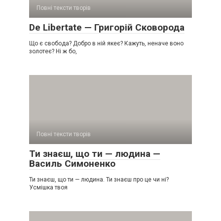
Повні тексти творів
De Libertate — Григорій Сковорода
Що є свобода? Добро в ній якеє? Кажуть, неначе воно
золотеє? Ні ж бо,
Повні тексти творів
Ти знаєш, що ти — людина —
Василь Симоненко
Ти знаєш, що ти — людина. Ти знаєш про це чи ні?
Усмішка твоя