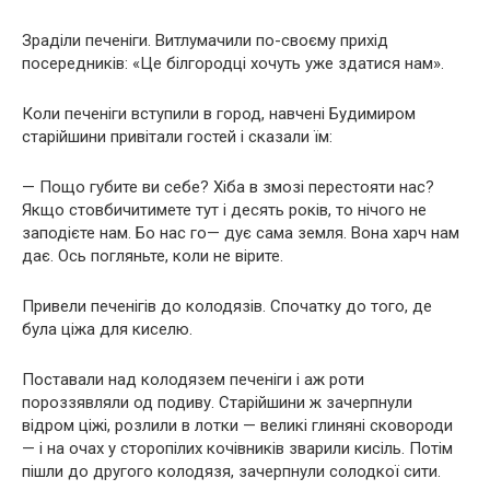
Зраділи печеніги. Витлумачили по-своєму прихід
посередників: «Це білгородці хочуть уже здатися нам».
Коли печеніги вступили в город, навчені Будимиром
старійшини привітали гостей і сказали їм:
— Пощо губите ви себе? Хіба в змозі перестояти нас?
Якщо стовбичитимете тут і десять років, то нічого не
заподієте нам. Бо нас го— дує сама земля. Вона харч нам
дає. Ось погляньте, коли не вірите.
Привели печенігів до колодязів. Спочатку до того, де
була ціжа для киселю.
Поставали над колодязем печеніги і аж роти
пороззявляли од подиву. Старійшини ж зачерпнули
відром ціжі, розлили в лотки — великі глиняні сковороди
— і на очах у сторопілих кочівників зварили кисіль. Потім
пішли до другого колодязя, зачерпнули солодкої сити.