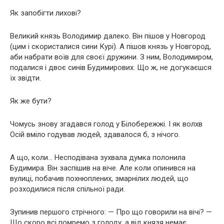
Як запобігти лихові?
Великий князь Володимир далеко. Він пішов у Новгород
(цим і скористалися сини Курі). А пішов князь у Новгород,
аби набрати воїв для своєї дружини. З ним, Володимиром,
подалися і двоє синів Будимирових. Що ж, не догукаєшся
їх звідти.
Як же бути?
Чомусь знову згадався голод у Білобережжі. І як волхв
Осій вміло годував людей, здавалося б, з нічого.
А що, коли… Несподівана зухвала думка полонила
Будимира. Він заспішив на віче. Але коли опинився на
вулиці, побачив похнюплених, змарнілих людей, що
розходилися після спільної ради.
Зупинив першого стрічного: — Про що говорили на вічі? —
Що скоро всі помремо з голоду, а від князя немає