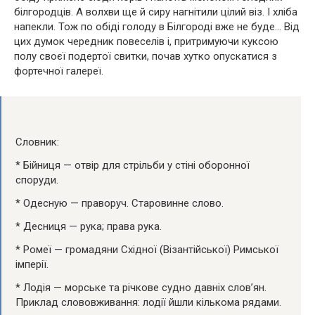
білгородців. А волхви ще й сиру нагнітили цілий віз. І хліба
напекли. Тож по обіді голоду в Білгороді вже не буде… Від
цих думок чередник повеселів і, притримуючи куксою
полу своєї подертої свитки, почав хутко опускатися з
фортечної галереї.
Словник:
* Бійниця — отвір для стрільби у стіні оборонної
споруди.
* Одесную — праворуч. Старовинне слово.
* Десниця — рука; права рука.
* Ромеї — громадяни Східної (Візантійської) Римської
імперії.
* Лодія — морське та річкове судно давніх слов’ян.
Приклад слововживання: лодії йшли кількома рядами.