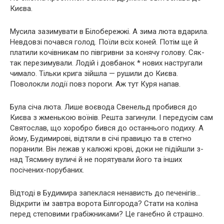
Києва.
Мусила зазимувати в Білобережжі. А зима люта вдарила.
Невдовзі почався голод. Поїли всіх коней. Потім ще й
платили кочівникам по півгривни за конячу голову. Сяк-
так перезимували. Лодій і довбанок * нових настругали
чимало. Тільки крига зійшла — рушили до Києва.
Поволокли лодії повз пороги. Аж тут Куря напав.
Була січа люта. Лише воєвода Свенельд пробився до
Києва з жменькою воїнів. Решта загинули. І передусім сам
Святослав, що хоробро бився до останнього подиху. А
йому, Будимирові, відтяли в січі правицю та в стегно
поранили. Він лежав у калюжі крові, доки не підійшли з-
над Тясмину вуличі й не порятували його та інших
посічених-порубаних.
Відтоді в Будимира запеклася ненависть до печенігів…
Відкрити їм завтра ворота Білгорода? Стати на коліна
перед степовими грабіжниками? Це ганебно й страшно.