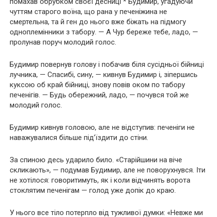
помахав обрубком своєї десниці * Будимир, угадуючи
чуттям старого воїна, що рана у печеніжина не
смертельна, та й ген до нього вже біжать на підмогу
одноплемінники з табору. — А Чур береже тебе, ладо, —
пролунав поруч молодий голос.
Будимир повернув голову і побачив біля сусідньої бійниці
лучника, — Спасибі, сину, — кивнув Будимир і, зіпершись
куксою об край бійниці, знову повів оком по табору
печенігів. — Будь обережний, ладо, — почувся той же
молодий голос.
Будимир кивнув головою, але не відступив: печеніги не
наважувалися більше під’їздити до стіни.
За спиною десь ударило било. «Старійшини на віче
скликають», — подумав Будимир, але не поворухнувся. Іти
не хотілося: говоритимуть, як і коли відчинять ворота
стоклятим печенігам — голод уже допік до краю.
У нього все тіло потерпло від тужливої думки: «Невже ми