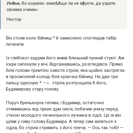
Имѣемь бо кормлю землѣ. Аще ли не вѣруете, да узрите
своима очима».
Нестор
Він стояв коло бійниці * й замислено споглядав табір
печенігів.
Із глибокої задуми його вивів близький лункий стукіт. Аж
іскри сипонули у вічі. Відсахнувшись, розгледівся. Прямо
біля голови тремтіло охвістя стріли, яка щойно застрягла
в просмоленій колоді біля краєчка бійниці. На два-три
пальці одесную * — і… стріла розтрощила б його,
Будимирову стару голову.
Поруч бренькнула тятива, і Будимир, остаточно
отямившись від гірких дум своїх, побачив унизу перед
стіною молодого печенізького лучника в сідлі. Це ж він
цілив у сиву голову Будимира. А тепер сам хилиться з
сідла, бо стріла стримить з його плеча. — Ось так тобі! —