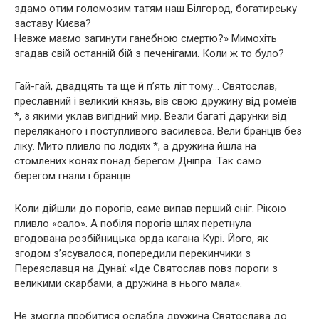
здамо отим голомозим татям наш Білгород, богатирську
заставу Києва?
Невже маємо загинути ганебною смертю?» Мимохіть
згадав свій останній бій з печенігами. Коли ж то було?
Гай-гай, двадцять та ще й п’ять літ тому… Святослав,
преславний і великий князь, вів свою дружину від ромеїв
*, з якими уклав вигідний мир. Везли багаті дарунки від
переляканого і поступливого василевса. Вели бранців без
ліку. Мито пливло по лодіях *, а дружина йшла на
стомлених конях понад берегом Дніпра. Так само
берегом гнали і бранців.
Коли дійшли до порогів, саме випав перший сніг. Рікою
пливло «сало». А побіля порогів шлях перетнула
вгодована розбійницька орда кагана Курі. Його, як
згодом з’ясувалося, попередили перекинчики з
Переяславця на Дунаї: «Іде Святослав повз пороги з
великими скарбами, а дружина в нього мала».
Не змогла пробитися ослабла дружина Святослава до