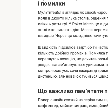
і помилки
Мультитейбл виглядає як спосіб «зроби
Коли відкрито кілька столів, рішення
кліки в ритм-грі. У Poker Match це від
столі вже питають дію. Мозок переми
швидше. Через це складніше «зчитуват
Швидкість підсилює азарт, бо ти часті
кількість дрібних промахів. Помилка т
переплутав позицію, не дочитав розмі
роздачі запам’ятовуються уривками, ніб
контролюєш усе, хоча насправді трим
дистанцію, але новачок губиться шви
Що важливо пам’ятати п
Покер онлайн схожий на серіал тим, 
кліфгенгер, майже-виграш, емоційний 