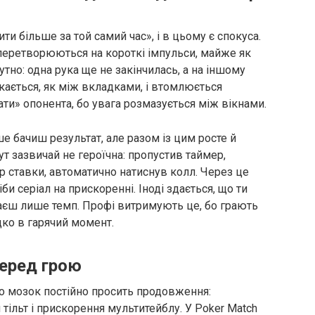
ти більше за той самий час», і в цьому є спокуса.
 перетворюються на короткі імпульси, майже як
чутно: одна рука ще не закінчилась, а на іншому
кається, як між вкладками, і втомлюється
и» опонента, бо увага розмазується між вікнами.
ше бачиш результат, але разом із цим росте й
ут зазвичай не героїчна: пропустив таймер,
р ставки, автоматично натиснув колл. Через це
и серіал на прискоренні. Іноді здається, що ти
аєш лише темп. Профі витримують це, бо грають
дко в гарячий момент.
еред грою
що мозок постійно просить продовження:
тільт і прискорення мультитейблу. У Poker Match