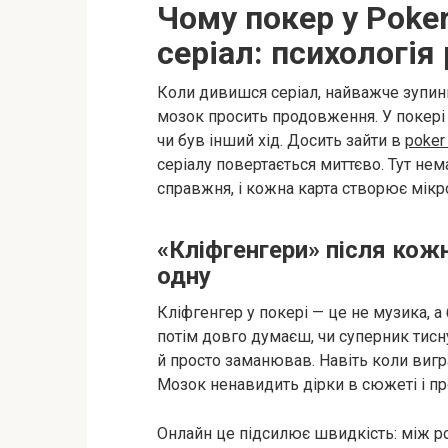
Чому покер у Poker
серіал: психологія
Коли дивишся серіал, найважче зупинити
мозок просить продовження. У покері 
чи був інший хід. Досить зайти в
poker
серіалу повертається миттєво. Тут не
справжня, і кожна карта створює мікр
«Кліфгенгери» після кож
одну
Кліфгенгер у покері — це не музика, а 
потім довго думаєш, чи суперник тис
й просто заманював. Навіть коли вигр
Мозок ненавидить дірки в сюжеті і про
Онлайн це підсилює швидкість: між ро