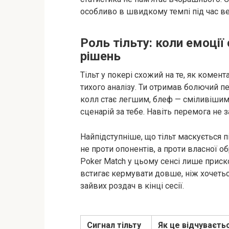
особливо в швидкому темпі під час ве
Роль тільту: коли емоці
рішень
Тільт у покері схожий на те, як комен
тихого аналізу. Ти отримав болючий пе
колл стає легшим, блеф — сміливішим,
сценарій за тебе. Навіть перемога не 
Найпідступніше, що тільт маскується п
не проти опонентів, а проти власної об
Poker Match у цьому сенсі лише приск
встигає кермувати довше, ніж хочеться
зайвих роздач в кінці сесії.
Сигнал тільту
Як це відчуваєть