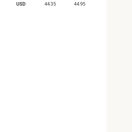
USD
44.35
44.95