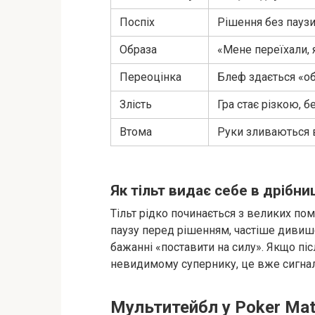
Поспіх
Рішення без пауз
Образа
«Мене переїхали, 
Переоцінка
Блеф здається «о
Злість
Гра стає різкою, б
Втома
Руки зливаються
Як тільт видає себе в дрібни
Тільт рідко починається з великих по
паузу перед рішенням, частіше дивишся
бажанні «поставити на силу». Якщо пі
невидимому супернику, це вже сигнал
Мультитейбл у Poker Mat