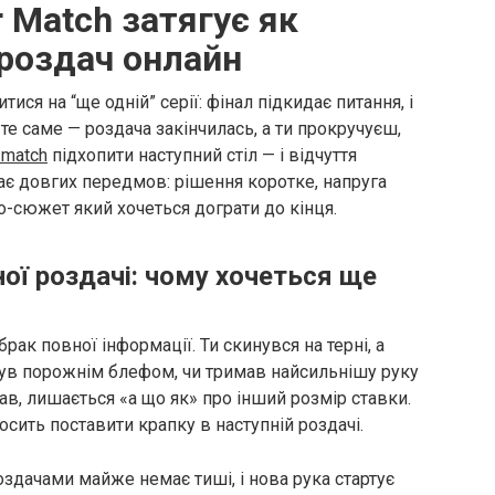
 Match затягує як
 роздач онлайн
ся на “ще одній” серії: фінал підкидає питання, і
те саме — роздача закінчилась, а ти прокручуєш,
 match
підхопити наступний стіл — і відчуття
має довгих передмов: рішення коротке, напруга
о-сюжет який хочеться дограти до кінця.
ної роздачі: чому хочеться ще
брак повної інформації. Ти скинувся на терні, а
нув порожнім блефом, чи тримав найсильнішу руку
ав, лишається «а що як» про інший розмір ставки.
сить поставити крапку в наступній роздачі.
здачами майже немає тиші, і нова рука стартує