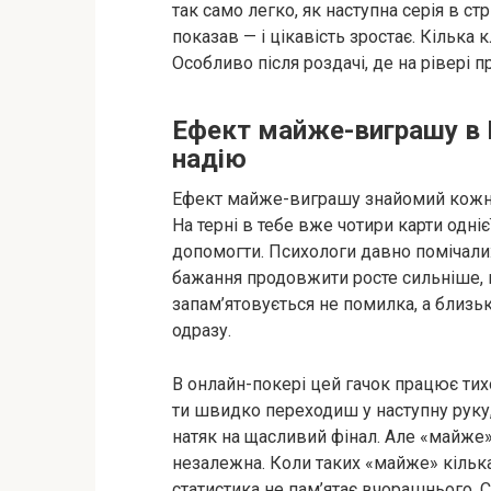
так само легко, як наступна серія в стр
показав — і цікавість зростає. Кілька 
Особливо після роздачі, де на рівері п
Ефект майже-виграшу в P
надію
Ефект майже-виграшу знайомий кожно
На терні в тебе вже чотири карти одніє
допомогти. Психологи давно помічали
бажання продовжити росте сильніше, н
запам’ятовується не помилка, а близьк
одразу.
В онлайн-покері цей гачок працює тихо
ти швидко переходиш у наступну руку,
натяк на щасливий фінал. Але «майже»
незалежна. Коли таких «майже» кілька 
статистика не пам’ятає вчорашнього. 