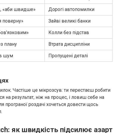
и, «аби швидше»
Дорогі автопомилки
я поверну»
Зайві великі банки
бов’язковим»
Колли без підстав
ез плану
Втрата дисципліни
 в шум
Пропущені деталі
цях
милок. Частіше це мікрозсув: ти перестаєш робити
 на результат, ніж на процес, і ловиш себе на
сля програної роздачі хочеться довести щось
.
ch: як швидкість підсилює азарт