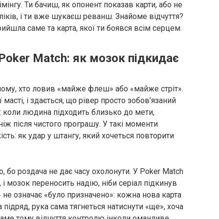
імінгу. Ти бачиш, як опонент показав карти, або не
кліків, і ти вже шукаєш реванш. Знайоме відчуття?
рийшла саме та карта, якої ти боявся всім серцем.
oker Match: як мозок підкидає
му, хто ловив «майже флеш» або «майже стріт».
ї масті, і здається, що рівер просто зобов’язаний
: коли людина підходить близько до мети,
іж після чистого програшу. У такі моменти
ість: як удар у штангу, який хочеться повторити
, бо роздача не дає часу охолонути. У Poker Match
 і мозок переносить надію, ніби серіал підкинув
 не означає «було призначено»: кожна нова карта
підряд, рука сама тягнеться натиснути «ще», хоча
Саме тому відчуття контролю інколи оманливе,