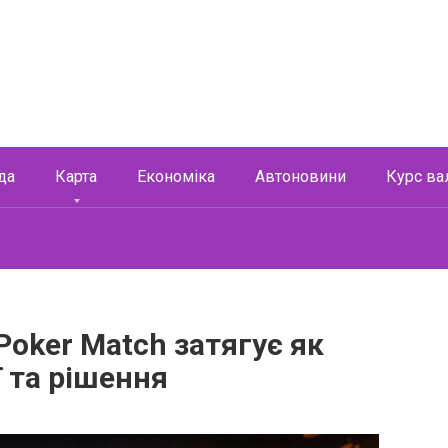
да
Карта
Економіка
Автоновини
Курс ва
Poker Match затягує як
ї та рішення