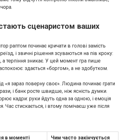
чора.
ї стають сценаристом ваших
татор раптом починає кричати в голові замість
реїзд, і звичні рішення зсуваються на пів кроку:
 а терпіння зникає. У цей момент гра пише
заспокоює: здається «боргом», а не здобутком.
ід «я зараз поверну своє». Людина починає грати
рази, і банк росте швидше, ніж ясність думки.
орює кадри: руки йдуть одна за одною, і емоція
. Час стискається, і втому помічаєш уже після
ся в моменті
Чим часто закінчується