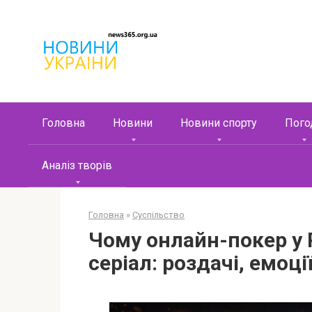
Перейти
к
контенту
Головна
Новини
Новини спорту
Пого
Аналіз творів
Головна
»
Суспільство
Чому онлайн-покер у 
серіал: роздачі, емоці