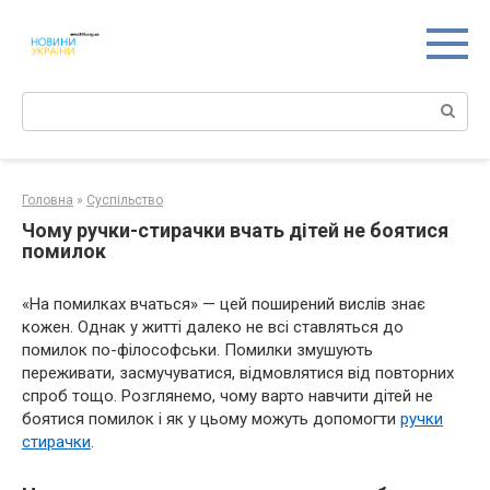
Перейти
к
контенту
Поиск:
Головна
»
Суспільство
Чому ручки-стирачки вчать дітей не боятися
помилок
«На помилках вчаться» — цей поширений вислів знає
кожен. Однак у житті далеко не всі ставляться до
помилок по-філософськи. Помилки змушують
переживати, засмучуватися, відмовлятися від повторних
спроб тощо. Розглянемо, чому варто навчити дітей не
боятися помилок і як у цьому можуть допомогти
ручки
стирачки
.