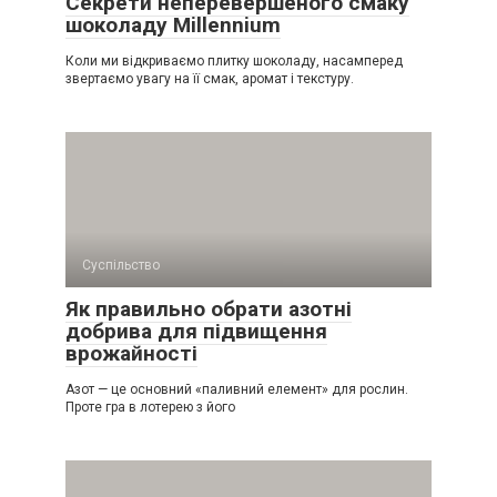
Секрети неперевершеного смаку
шоколаду Millennium
Коли ми відкриваємо плитку шоколаду, насамперед
звертаємо увагу на її смак, аромат і текстуру.
Суспільство
Як правильно обрати азотні
добрива для підвищення
врожайності
Азот — це основний «паливний елемент» для рослин.
Проте гра в лотерею з його