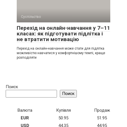
Суспільство
Перехід на онлайн-навчання у 7–11
класах: як підготувати підлітка і
не втратити мотивацію
Перехід на онлайн-навчання може стати для підлітка
можливістю навчатися у комфортнішому темпі, краще
розподіляти
Поиск
Поиск
Валюта
Купівля
Продаж
EUR
50.95
51.95
USD
44.35
44.95