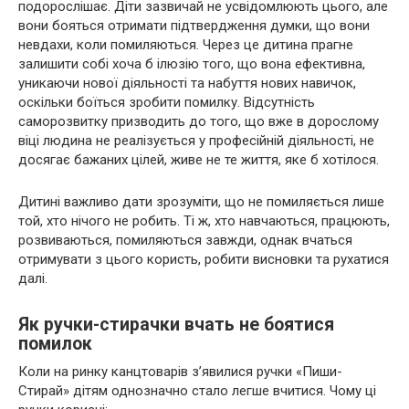
подорослішає. Діти зазвичай не усвідомлюють цього, але
вони бояться отримати підтвердження думки, що вони
невдахи, коли помиляються. Через це дитина прагне
залишити собі хоча б ілюзію того, що вона ефективна,
уникаючи нової діяльності та набуття нових навичок,
оскільки боїться зробити помилку. Відсутність
саморозвитку призводить до того, що вже в дорослому
віці людина не реалізується у професійній діяльності, не
досягає бажаних цілей, живе не те життя, яке б хотілося.
Дитині важливо дати зрозуміти, що не помиляється лише
той, хто нічого не робить. Ті ж, хто навчаються, працюють,
розвиваються, помиляються завжди, однак вчаться
отримувати з цього користь, робити висновки та рухатися
далі.
Як ручки-стирачки вчать не боятися
помилок
Коли на ринку канцтоварів з’явилися ручки «Пиши-
Стирай» дітям однозначно стало легше вчитися. Чому ці