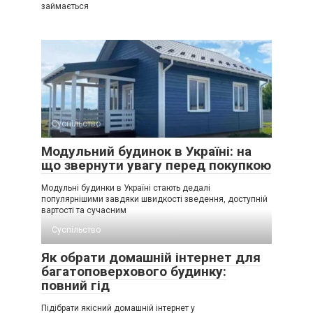
займається
Суспільство
Модульний будинок в Україні: на
що звернути увагу перед покупкою
Модульні будинки в Україні стають дедалі
популярнішими завдяки швидкості зведення, доступній
вартості та сучасним
Суспільство
Як обрати домашній інтернет для
багатоповерхового будинку:
повний гід
Підібрати якісний домашній інтернет у