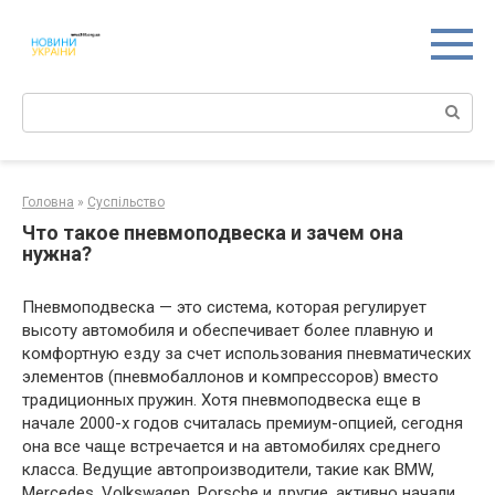
Перейти
к
контенту
Поиск:
Головна
»
Суспільство
Что такое пневмоподвеска и зачем она
нужна?
Пневмоподвеска — это система, которая регулирует
высоту автомобиля и обеспечивает более плавную и
комфортную езду за счет использования пневматических
элементов (пневмобаллонов и компрессоров) вместо
традиционных пружин. Хотя пневмоподвеска еще в
начале 2000-х годов считалась премиум-опцией, сегодня
она все чаще встречается и на автомобилях среднего
класса. Ведущие автопроизводители, такие как BMW,
Mercedes, Volkswagen, Porsche и другие, активно начали