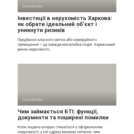
Суспільство
Інвестиції в нерухомість Харкова:
як обрати ідеальний об’єкт і
уникнути ризиків
Придбання власного житла або комерційного
приміщення — це завжди масштабна подія. Харківський
ринок нерухомості,
Суспільство
Чим займається БТІ: функції,
документи та поширені помилки
Коли людина вперше стикається з оформленням
нерухомості, у неї одразу виникає питання, чим