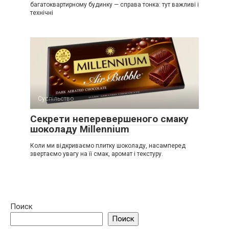
багатоквартирному будинку — справа тонка: тут важливі і
технічні
Суспільство
Секрети неперевершеного смаку
шоколаду Millennium
Коли ми відкриваємо плитку шоколаду, насамперед
звертаємо увагу на її смак, аромат і текстуру.
Поиск
Поиск