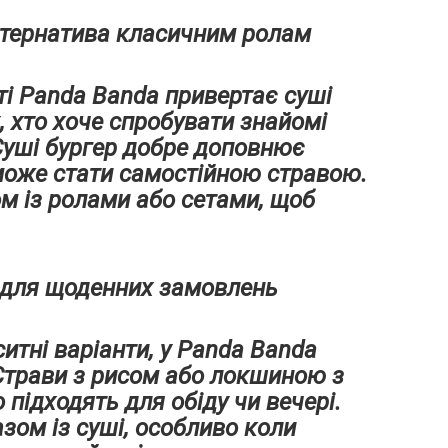
ьтернатива класичним ролам
ті Panda Banda привертає суші
х, хто хоче спробувати знайомі
Суші бургер добре доповнює
може стати самостійною стравою.
м із ролами або сетами, щоб
 для щоденних замовлень
ситні варіанти, у Panda Banda
Страви з рисом або локшиною з
підходять для обіду чи вечері.
ом із суші, особливо коли