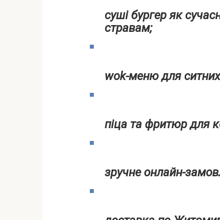
суші бургер як суча
стравам;
wok-меню для ситних 
піца та фритюр для к
зручне онлайн-замов