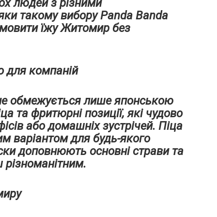
кох людей з різними
яки такому вибору Panda Banda
замовити їжу Житомир без
о для компаній
не обмежується лише японською
ца та фритюрні позиції, які чудово
фісів або домашніх зустрічей. Піца
м варіантом для будь-якого
ски доповнюють основні страви та
 різноманітним.
миру