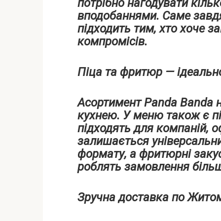
потрібно нагодувати кіль
вподобаннями. Саме завд
підходить тим, хто хоче 
компромісів.
Піца та фритюр — ідеальн
Асортимент Panda Banda 
кухнею. У меню також є пі
підходять для компаній, о
залишається універсальни
формату, а фритюрні заку
роблять замовлення більш
Зручна доставка по Жито