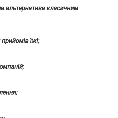
сна альтернатива класичним
прийомів їжі;
омпаній;
лення;