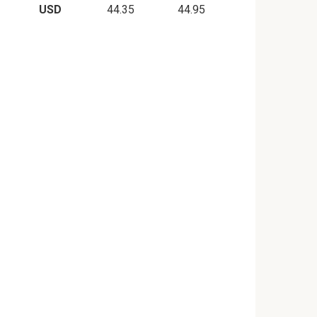
USD
44.35
44.95