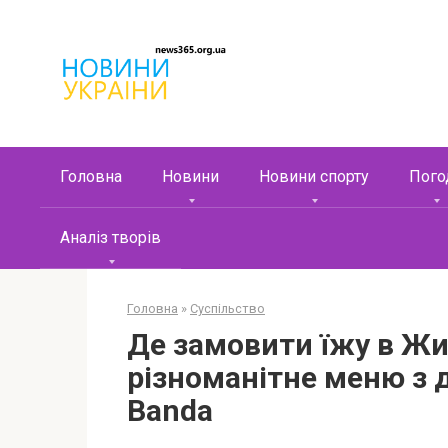
Перейти
к
контенту
Головна
Новини
Новини спорту
Пого
Аналіз творів
Головна
»
Суспільство
Де замовити їжу в Жи
різноманітне меню з 
Banda