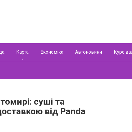
да
Карта
Економіка
Автоновини
Курс ва
томирі: суші та
доставкою від Panda