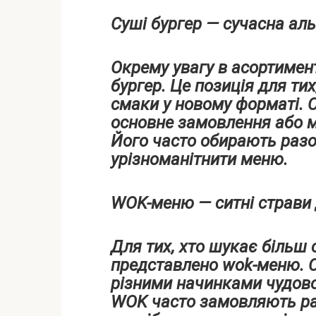
Суші бургер — сучасна ал
Окрему увагу в асортимен
бургер. Це позиція для ти
смаки у новому форматі. 
основне замовлення або 
Його часто обирають разо
урізноманітнити меню.
WOK-меню — ситні страви
Для тих, хто шукає більш 
представлено wok-меню. 
різними начинками чудово 
WOK часто замовляють раз