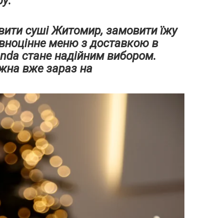
у.
вити суші Житомир, замовити їжу
вноцінне меню з доставкою в
anda стане надійним вибором.
жна вже зараз на