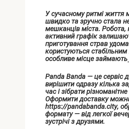
У сучасному ритмі життя
швидко та зручно стала н
мешканців міста. Робота, 
активний графік залишают
приготування страв удома
користуються стабільним 
особливе місце займають
Panda Banda — це сервіс д
вирішити одразу кілька за
час і зібрати різноманітн
Оформити доставку можна
https://pandabanda.city
, о
формату — від легкої вече
зустрічі з друзями.