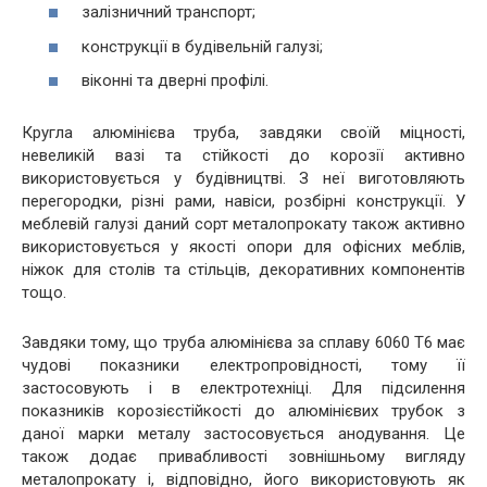
залізничний транспорт;
конструкції в будівельній галузі;
віконні та дверні профілі.
Кругла алюмінієва труба, завдяки своїй міцності,
невеликій вазі та стійкості до корозії активно
використовується у будівництві. З неї виготовляють
перегородки, різні рами, навіси, розбірні конструкції. У
меблевій галузі даний сорт металопрокату також активно
використовується у якості опори для офісних меблів,
ніжок для столів та стільців, декоративних компонентів
тощо.
Завдяки тому, що труба алюмінієва за сплаву 6060 Т6 має
чудові показники електропровідності, тому її
застосовують і в електротехніці. Для підсилення
показників корозієстійкості до алюмінієвих трубок з
даної марки металу застосовується анодування. Це
також додає привабливості зовнішньому вигляду
металопрокату і, відповідно, його використовують як