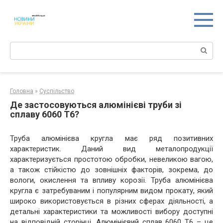
Перейти
к
контенту
Поиск:
Головна
»
Суспільство
Де застосовуються алюмінієві труби зі
сплаву 6060 Т6?
Труба алюмінієва кругла має ряд позитивних
характеристик. Даний вид металопродукції
характеризується простотою обробки, невеликою вагою,
а також стійкістю до зовнішніх факторів, зокрема, до
вологи, окислення та впливу корозії. Труба алюмінієва
кругла є затребуваним і популярним видом прокату, який
широко використовується в різних сферах діяльності, а
детальні характеристики та можливості вибору доступні
на відповідній сторінці
. Алюмінієвий сплав 6060 Т6 – це