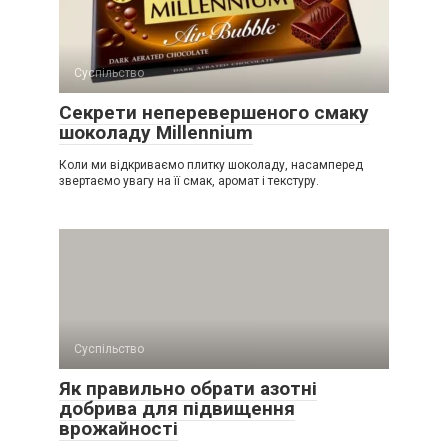
Суспільство
Секрети неперевершеного смаку
шоколаду Millennium
Коли ми відкриваємо плитку шоколаду, насамперед
звертаємо увагу на її смак, аромат і текстуру.
Суспільство
Як правильно обрати азотні
добрива для підвищення
врожайності