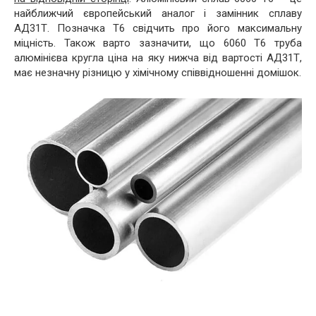
найближчий європейський аналог і замінник сплаву
АД31Т. Позначка Т6 свідчить про його максимальну
міцність. Також варто зазначити, що 6060 Т6 труба
алюмінієва кругла ціна на яку нижча від вартості АД31Т,
має незначну різницю у хімічному співвідношенні домішок.