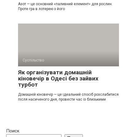
Азот — це основний «паливний елемент» для рослин.
Проте гра в лотерею з його
Суспільство
Як організувати домашній
кіновечір в Одесі без зайвих
турбот
Домашній кіновечір — це ідеальний спосіб розслабитися
після насиченого дня, провести час із близькими
Поиск