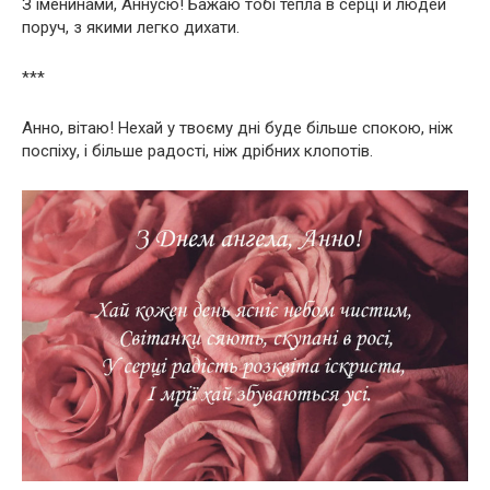
З іменинами, Аннусю! Бажаю тобі тепла в серці й людей
поруч, з якими легко дихати.
***
Анно, вітаю! Нехай у твоєму дні буде більше спокою, ніж
поспіху, і більше радості, ніж дрібних клопотів.