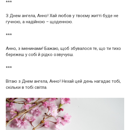
***
З Днем ангела, Анно! Хай любов у твоєму житті буде не
гучною, а надійною – щоденною.
***
Анно, з іменинами! Бажаю, щоб збувалося те, що ти тихо
бережеш у собі й рідко озвучуєш.
***
Вітаю з Днем ангела, Анно! Нехай цей день нагадає тобі,
скільки в тобі світла.