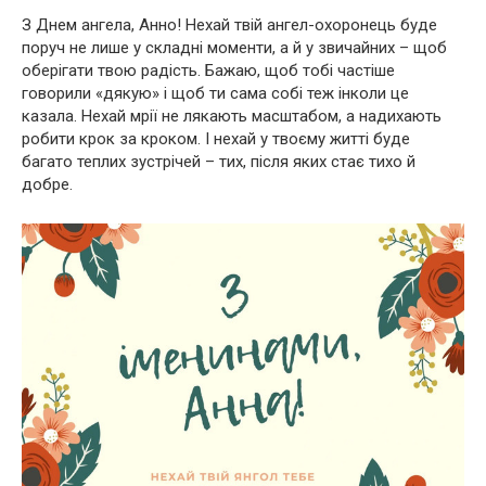
З Днем ангела, Анно! Нехай твій ангел-охоронець буде
поруч не лише у складні моменти, а й у звичайних – щоб
оберігати твою радість. Бажаю, щоб тобі частіше
говорили «дякую» і щоб ти сама собі теж інколи це
казала. Нехай мрії не лякають масштабом, а надихають
робити крок за кроком. І нехай у твоєму житті буде
багато теплих зустрічей – тих, після яких стає тихо й
добре.