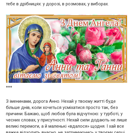
тебе в дрібницях: у дорозі, в розмовах, у виборах.
***
З іменинами, дорога Анно. Нехай у твоєму житті буде
більше днів, коли хочеться усміхатися просто так, без
причини. Бажаю, щоб любов була відчутною: у турботі, у
чесних словах, у присутності. Нехай сили додають не лише
великі перемоги, а й маленькі «вдалося» щодня. І хай все
важке відходить вчасно, не затримуючись у твоєму серці.