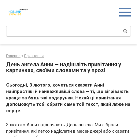
Перейти
к
контенту
Поиск:
Головна
»
Привітання
День ангела Анни — надішліть привітання у
картинках, своїми словами та у прозі
Сьогодні, 3 лютого, хочеться сказати Анні
найпростіші й найважливіші слова – ті, що зігрівають
краще за будь-які подарунки. Нехай ці привітання
допоможуть тобі обрати саме той текст, який ляже на
серце.
3 лютого Анни відзначають День ангела. Ми зібрали
привітання, які легко надіслати в месенджері або сказати