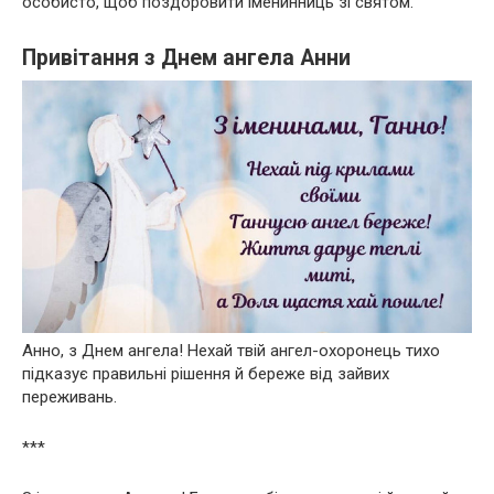
особисто, щоб поздоровити іменинниць зі святом.
Привітання з Днем ангела Анни
Анно, з Днем ангела! Нехай твій ангел-охоронець тихо
підказує правильні рішення й береже від зайвих
переживань.
***