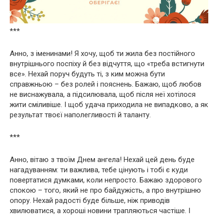
***
Анно, з іменинами! Я хочу, щоб ти жила без постійного
внутрішнього поспіху й без відчуття, що «треба встигнути
все». Нехай поруч будуть ті, з ким можна бути
справжньою – без ролей і пояснень. Бажаю, щоб любов
не виснажувала, а підсилювала, щоб після неї хотілося
жити сміливіше. І щоб удача приходила не випадково, а як
результат твоєї наполегливості й таланту.
***
Анно, вітаю з твоїм Днем ангела! Нехай цей день буде
нагадуванням: ти важлива, тебе цінують і тобі є куди
повертатися думками, коли непросто. Бажаю здорового
спокою – того, який не про байдужість, а про внутрішню
опору. Нехай радості буде більше, ніж приводів
хвилюватися, а хороші новини трапляються частіше. І