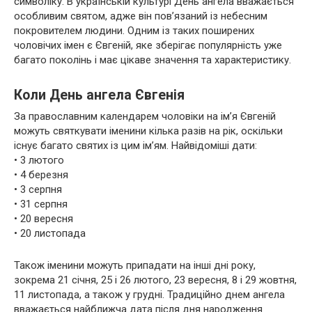
символіку. В українській культурі День ангела вважається
особливим святом, адже він пов’язаний із небесним
покровителем людини. Одним із таких поширених
чоловічих імен є Євгеній, яке зберігає популярність уже
багато поколінь і має цікаве значення та характеристику.
Коли День ангела Євгенія
За православним календарем чоловіки на ім’я Євгеній
можуть святкувати іменини кілька разів на рік, оскільки
існує багато святих із цим ім’ям. Найвідоміші дати:
• 3 лютого
• 4 березня
• 3 серпня
• 31 серпня
• 20 вересня
• 20 листопада
Також іменини можуть припадати на інші дні року,
зокрема 21 січня, 25 і 26 лютого, 23 вересня, 8 і 29 жовтня,
11 листопада, а також у грудні. Традиційно днем ангела
вважається найближча дата після дня народження