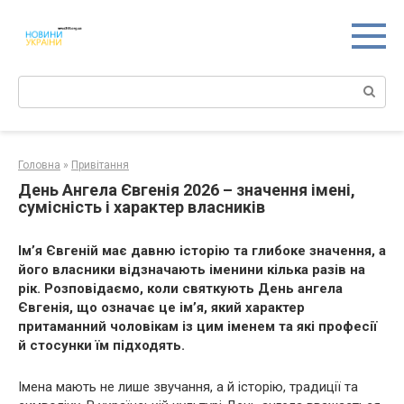
Перейти
к
контенту
Поиск:
Головна
»
Привітання
День Ангела Євгенія 2026 – значення імені,
сумісність і характер власників
Ім’я Євгеній має давню історію та глибоке значення, а
його власники відзначають іменини кілька разів на
рік. Розповідаємо, коли святкують День ангела
Євгенія, що означає це ім’я, який характер
притаманний чоловікам із цим іменем та які професії
й стосунки їм підходять.
Імена мають не лише звучання, а й історію, традиції та