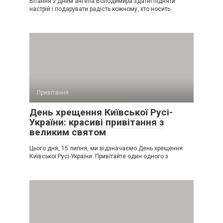
Вітання з Днем ангела Володимира здатні підняти
настрій і подарувати радість кожному, хто носить
Привітання
День хрещення Київської Русі-
України: красиві привітання з
великим святом
Цього дня, 15 липня, ми відзначаємо День хрещення
Київської Русі-України. Привітайте один одного з