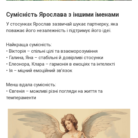
Сумісність Ярослава з іншими іменами
У стосунках Ярослав зазвичай шукає партнерку, яка
поважає його незалежність і підтримує його ідеї.
Найкраща сумісність:
• Вікторія – спільні цілі та взаєморозуміння
• Галина, Яна – стабільні й довірливі стосунки
• Елеонора, Клара – гармонія в емоціях та інтелекті
• Ія – міцний емоційний зв’язок
Менш вдала сумісність:
• Євгенія – можливі різні погляди на життя та
темпераменти