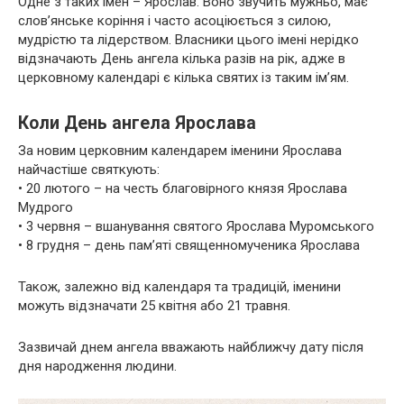
Одне з таких імен – Ярослав. Воно звучить мужньо, має
слов’янське коріння і часто асоціюється з силою,
мудрістю та лідерством. Власники цього імені нерідко
відзначають День ангела кілька разів на рік, адже в
церковному календарі є кілька святих із таким ім’ям.
Коли День ангела Ярослава
За новим церковним календарем іменини Ярослава
найчастіше святкують:
• 20 лютого – на честь благовірного князя Ярослава
Мудрого
• 3 червня – вшанування святого Ярослава Муромського
• 8 грудня – день пам’яті священномученика Ярослава
Також, залежно від календаря та традицій, іменини
можуть відзначати 25 квітня або 21 травня.
Зазвичай днем ангела вважають найближчу дату після
дня народження людини.