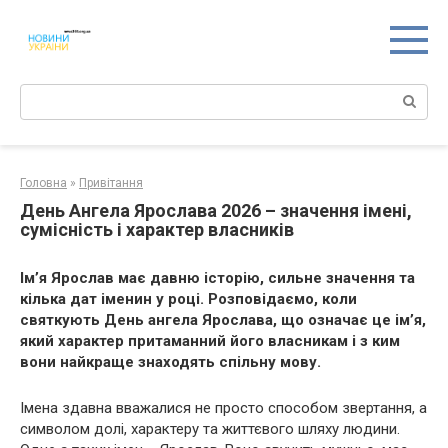
Перейти
к
контенту
Поиск:
Головна
»
Привітання
День Ангела Ярослава 2026 – значення імені,
сумісність і характер власників
Ім’я Ярослав має давню історію, сильне значення та
кілька дат іменин у році. Розповідаємо, коли
святкують День ангела Ярослава, що означає це ім’я,
який характер притаманний його власникам і з ким
вони найкраще знаходять спільну мову.
Імена здавна вважалися не просто способом звертання, а
символом долі, характеру та життєвого шляху людини.