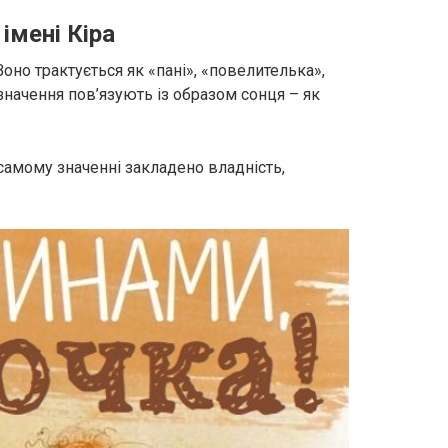
імені Кіра
Воно трактується як «пані», «повелителька»,
значення пов’язують із образом сонця – як
 самому значенні закладено владність,