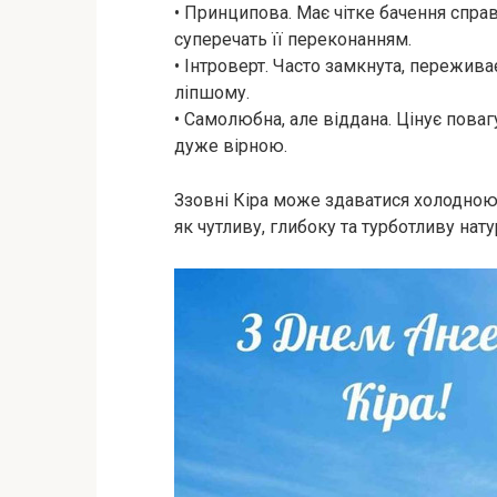
• Принципова. Має чітке бачення спра
суперечать її переконанням.
• Інтроверт. Часто замкнута, пережива
ліпшому.
• Самолюбна, але віддана. Цінує повагу
дуже вірною.
Ззовні Кіра може здаватися холодною 
як чутливу, глибоку та турботливу нату