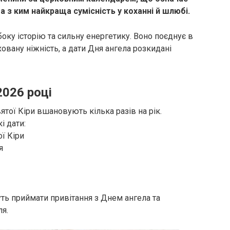
а з ким найкраща сумісність у коханні й шлюбі.
ибоку історію та сильну енергетику. Воно поєднує в
ховану ніжність, а дати Дня ангела розкидані
2026 році
ятої Кіри вшановують кілька разів на рік.
і дати:
ої Кіри
я
уть приймати привітання з Днем ангела та
я.