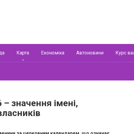
да
Карта
Економіка
Автоновини
Курс ва
 – значення імені,
 власників
іменини за церковним календарем, що означає