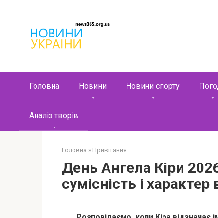
Перейти
к
контенту
Головна
Новини
Новини спорту
Пого
Аналіз творів
Головна
»
Привітання
День Ангела Кіри 2026
сумісність і характер
Розповідаємо, коли Кіра відзначає 