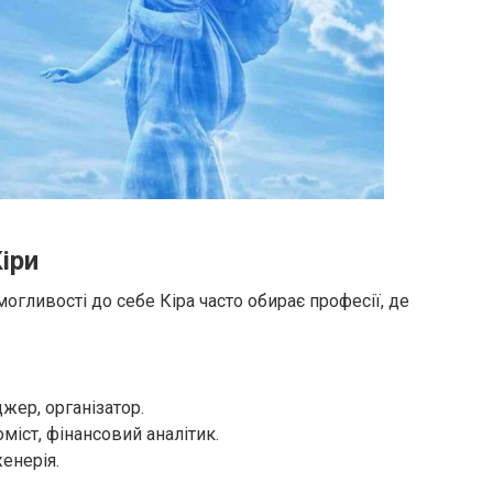
Кіри
гливості до себе Кіра часто обирає професії, де
джер, організатор.
оміст, фінансовий аналітик.
женерія.