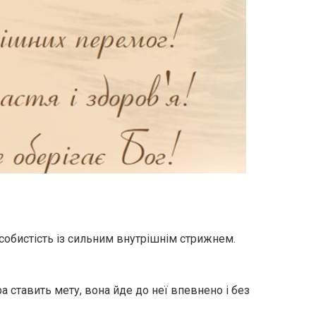
собистість із сильним внутрішнім стрижнем.
а ставить мету, вона йде до неї впевнено і без