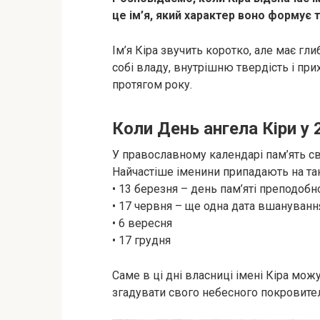
це ім’я, який характер воно формує т
Ім’я Кіра звучить коротко, але має гл
собі владу, внутрішню твердість і при
протягом року.
Коли День ангела Кіри у 
У православному календарі пам’ять св
Найчастіше іменини припадають на так
• 13 березня – день пам’яті преподобн
• 17 червня – ще одна дата вшануванн
• 6 вересня
• 17 грудня
Саме в ці дні власниці імені Кіра мож
згадувати свого небесного покровител