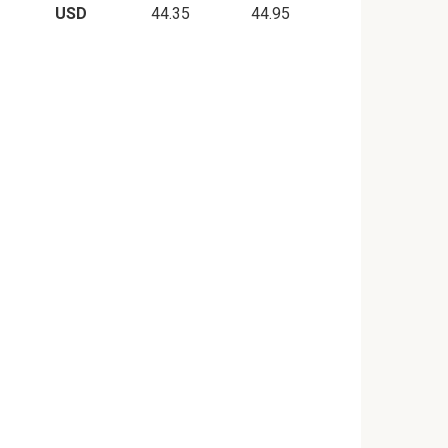
USD
44.35
44.95