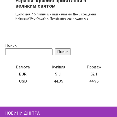
України: красиві привітання з
великим святом
Цього дня, 15 липня, ми відзначаємо День хрещення
Київської Русі-України. Привітайте один одного з
Поиск
Поиск
Валюта
Купівля
Продаж
EUR
51.1
52.1
USD
44.35
44.95
НОВИНИ ДНІПРА