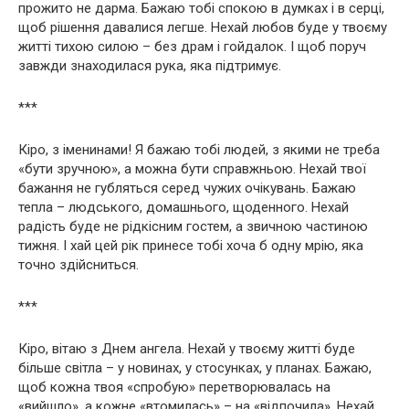
прожито не дарма. Бажаю тобі спокою в думках і в серці,
щоб рішення давалися легше. Нехай любов буде у твоєму
житті тихою силою – без драм і гойдалок. І щоб поруч
завжди знаходилася рука, яка підтримує.
***
Кіро, з іменинами! Я бажаю тобі людей, з якими не треба
«бути зручною», а можна бути справжньою. Нехай твої
бажання не губляться серед чужих очікувань. Бажаю
тепла – людського, домашнього, щоденного. Нехай
радість буде не рідкісним гостем, а звичною частиною
тижня. І хай цей рік принесе тобі хоча б одну мрію, яка
точно здійсниться.
***
Кіро, вітаю з Днем ангела. Нехай у твоєму житті буде
більше світла – у новинах, у стосунках, у планах. Бажаю,
щоб кожна твоя «спробую» перетворювалась на
«вийшло», а кожне «втомилась» – на «відпочила». Нехай