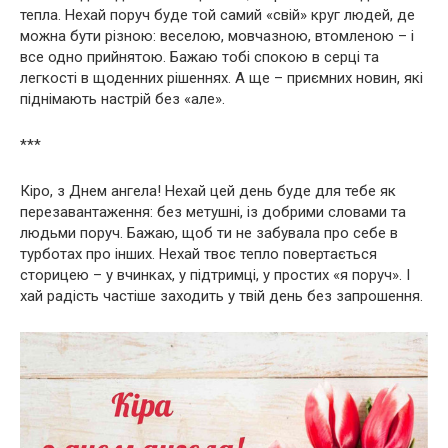
тепла. Нехай поруч буде той самий «свій» круг людей, де
можна бути різною: веселою, мовчазною, втомленою – і
все одно прийнятою. Бажаю тобі спокою в серці та
легкості в щоденних рішеннях. А ще – приємних новин, які
піднімають настрій без «але».
***
Кіро, з Днем ангела! Нехай цей день буде для тебе як
перезавантаження: без метушні, із добрими словами та
людьми поруч. Бажаю, щоб ти не забувала про себе в
турботах про інших. Нехай твоє тепло повертається
сторицею – у вчинках, у підтримці, у простих «я поруч». І
хай радість частіше заходить у твій день без запрошення.