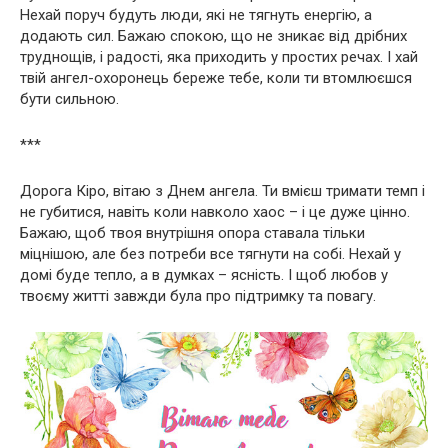
Нехай поруч будуть люди, які не тягнуть енергію, а
додають сил. Бажаю спокою, що не зникає від дрібних
труднощів, і радості, яка приходить у простих речах. І хай
твій ангел-охоронець береже тебе, коли ти втомлюєшся
бути сильною.
***
Дорога Кіро, вітаю з Днем ангела. Ти вмієш тримати темп і
не губитися, навіть коли навколо хаос – і це дуже цінно.
Бажаю, щоб твоя внутрішня опора ставала тільки
міцнішою, але без потреби все тягнути на собі. Нехай у
домі буде тепло, а в думках – ясність. І щоб любов у
твоєму житті завжди була про підтримку та повагу.