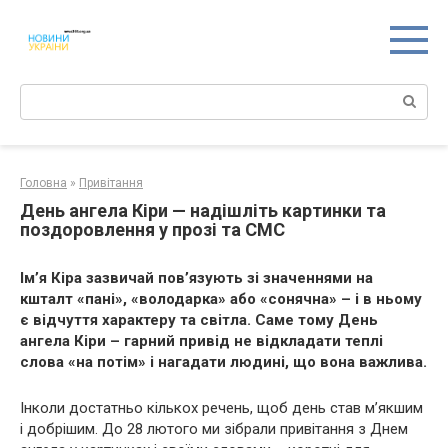
Перейти
к
контенту
Поиск:
Головна
»
Привітання
День ангела Кіри — надішліть картинки та
поздоровлення у прозі та СМС
Ім’я Кіра зазвичай пов’язують зі значеннями на
кшталт «пані», «володарка» або «сонячна» – і в ньому
є відчуття характеру та світла. Саме тому День
ангела Кіри – гарний привід не відкладати теплі
слова «на потім» і нагадати людині, що вона важлива.
Інколи достатньо кількох речень, щоб день став м’якшим
і добрішим. До 28 лютого ми зібрали привітання з Днем