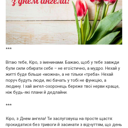
***
Вітаю тебе, Кіро, з іменинами. Бажаю, щоб у тебе завжди
були сили обирати себе – не егоїстично, а мудро. Нехай у
житті буде більше «можна», а не тільки «треба». Нехай
поруч будуть люди, які бачать у тобі не функцію, а
людину. І хай ангел-охоронець береже твої нерви краще,
ніж будь-які плани й дедлайни.
***
Кіро, з Днем ангела! Ти заслуговуєш на просте щастя:
прокидатися без тривоги й засинати з відчуттям, що день