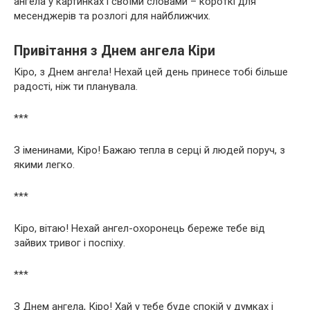
ангела у картинках і своїми словами – короткі для
месенджерів та розлогі для найближчих.
Привітання з Днем ангела Кіри
Кіро, з Днем ангела! Нехай цей день принесе тобі більше
радості, ніж ти планувала.
***
З іменинами, Кіро! Бажаю тепла в серці й людей поруч, з
якими легко.
***
Кіро, вітаю! Нехай ангел-охоронець береже тебе від
зайвих тривог і поспіху.
***
З Днем ангела, Кіро! Хай у тебе буде спокій у думках і