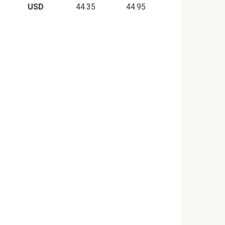
USD
44.35
44.95