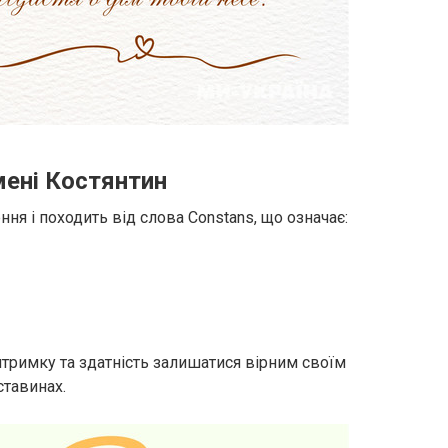
мені Костянтин
ня і походить від слова Constans, що означає:
итримку та здатність залишатися вірним своїм
ставинах.