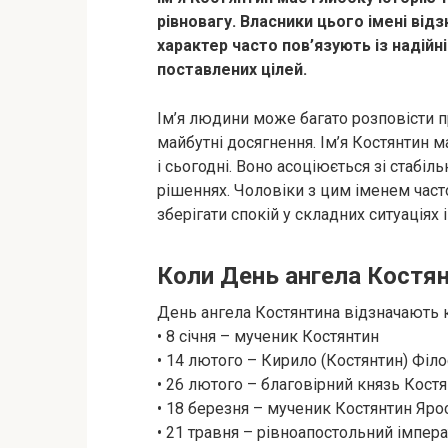
рівновагу. Власники цього імені відзн
характер часто пов’язують із надійн
поставлених цілей.
Ім’я людини може багато розповісти пр
майбутні досягнення. Ім’я Костянтин м
і сьогодні. Воно асоціюється зі стабі
рішеннях. Чоловіки з цим іменем част
зберігати спокій у складних ситуаціях 
Коли День ангела Костян
День ангела Костянтина відзначають к
• 8 січня – мученик Костянтин
• 14 лютого – Кирило (Костянтин) Філ
• 26 лютого – благовірний князь Кост
• 18 березня – мученик Костянтин Яр
• 21 травня – рівноапостольний імпер