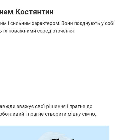
менем Костянтин
им і сильним характером. Вони поєднують у собі
ть їх поважними серед оточення.
завжди зважує свої рішення і прагне до
турботливий і прагне створити міцну сім’ю.