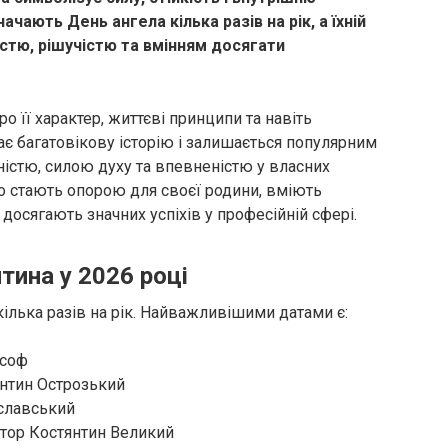
ачають День ангела кілька разів на рік, а їхній
істю, рішучістю та вмінням досягати
о її характер, життєві принципи та навіть
ає багатовікову історію і залишається популярним
льністю, силою духу та впевненістю у власних
о стають опорою для своєї родини, вміють
і досягають значних успіхів у професійній сфері.
тина у 2026 році
ілька разів на рік. Найважливішими датами є:
ософ
янтин Острозький
ославський
атор Костянтин Великий