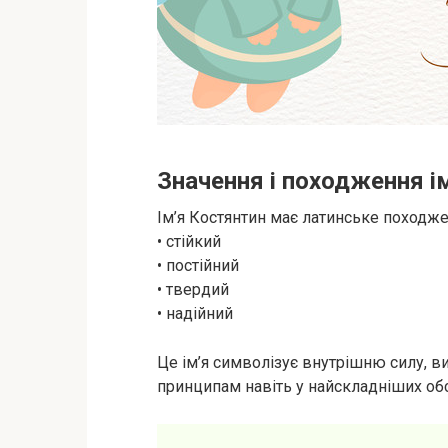
Значення і походження і
Ім’я Костянтин має латинське походжен
• стійкий
• постійний
• твердий
• надійний
Це ім’я символізує внутрішню силу, в
принципам навіть у найскладніших об