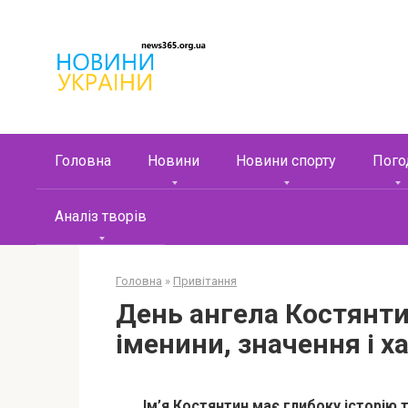
Перейти
к
контенту
Головна
Новини
Новини спорту
Пого
Аналіз творів
Головна
»
Привітання
День ангела Костянти
іменини, значення і х
Ім’я Костянтин має глибоку історію т