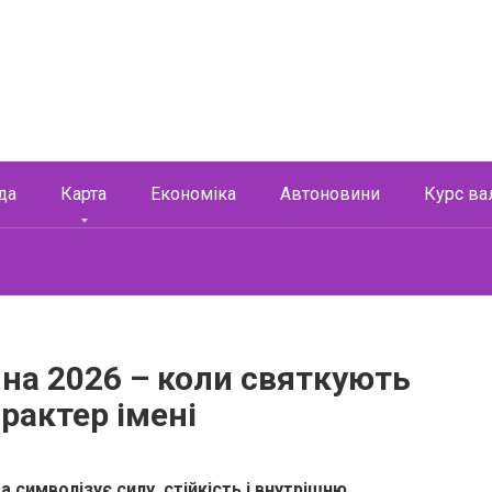
да
Карта
Економіка
Автоновини
Курс ва
на 2026 – коли святкують
арактер імені
а символізує силу, стійкість і внутрішню