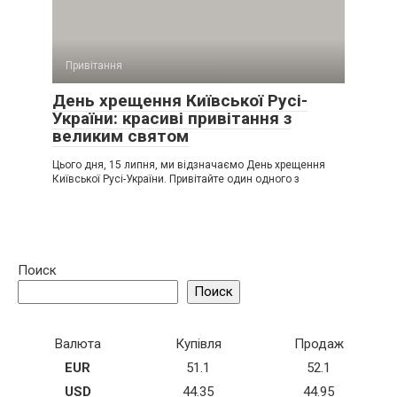
Привітання
День хрещення Київської Русі-
України: красиві привітання з
великим святом
Цього дня, 15 липня, ми відзначаємо День хрещення
Київської Русі-України. Привітайте один одного з
Поиск
Поиск
Валюта
Купівля
Продаж
EUR
51.1
52.1
USD
44.35
44.95