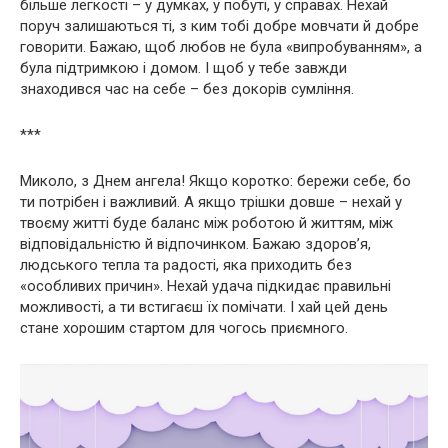
більше легкості – у думках, у побуті, у справах. Нехай
поруч залишаються ті, з ким тобі добре мовчати й добре
говорити. Бажаю, щоб любов не була «випробуванням», а
була підтримкою і домом. І щоб у тебе завжди
знаходився час на себе – без докорів сумління.
***
Миколо, з Днем ангела! Якщо коротко: бережи себе, бо
ти потрібен і важливий. А якщо трішки довше – нехай у
твоєму житті буде баланс між роботою й життям, між
відповідальністю й відпочинком. Бажаю здоров’я,
людського тепла та радості, яка приходить без
«особливих причин». Нехай удача підкидає правильні
можливості, а ти встигаєш їх помічати. І хай цей день
стане хорошим стартом для чогось приємного.