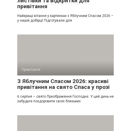
листівки та відкритки для
привітання
Найкращі вітання у картинках з Яблучним Спасом 2026 –
у нашій добірці! Підготували для
Привітання
З Яблучним Спасом 2026: красиві
привітання на свято Спаса у прозі
6 серпня – свято Преображення Господнє. У цей день не
забудьте поздоровити своїх близьких