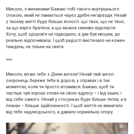
Миколо, з іменинами! Бажаю тобі такого внутрішнього
спокою, який не ламається через дрібні негаразди. Нехай
у твоєму житті буде більше ясності: що твоє, що не твоє,
за що варто братися, а що можна сміливо відкласти.
Хочу, щоб здоров’я не підводило, а дім був місцем, де
реально відпочиваєш. І щоб радості вистачало на кожен
тиждень, не тільки на свята.
***
Миколо, вітаю тебе з Днем ангела! Нехай твій ангел-
охоронець береже тебе в дорозі, у справах і в тих
моментах, коли ти просто втомився. Бажаю, щоб ти
частіше чув хороші слова на свою адресу – і від інших, і
від себе самого. Нехай у стосунках буде більше тепла, а в
планах – більше здійсненності. І щоб життя не вимагало
від тебе надлюдського, а давало нормальну опору.