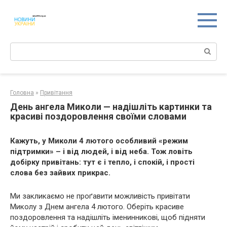
Перейти
к
контенту
Поиск:
Головна
»
Привітання
День ангела Миколи — надішліть картинки та
красиві поздоровлення своїми словами
Кажуть, у Миколи 4 лютого особливий «режим
підтримки» – і від людей, і від неба. Тож ловіть
добірку привітань: тут є і тепло, і спокій, і прості
слова без зайвих прикрас.
Ми закликаємо не проґавити можливість привітати
Миколу з Днем ангела 4 лютого. Оберіть красиве
поздоровлення та надішліть іменинникові, щоб підняти