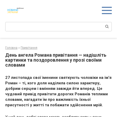
Перейти
к
контенту
Поиск:
Головна
»
Привітання
День ангела Романа привітання — надішліть
картинки та поздоровлення у прозі своїми
словами
27 листопада свої іменини святкують чоловіки на ім’я
Роман – ті, кого доля наділила силою характеру,
добрим серцем і вмінням завжди йти вперед. Це
чудовий привід привітати дорогих Романів теплими
словами, нагадати їм про важливість їхньої
присутності у житті та побажати здійснення мрій.
У цей день добрі слова мають особливу силу – вони