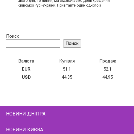
Цього дня, 15 липня, ми відзначаємо День хрещення
Київської Русі-України. Привітайте один одного з
Поиск
Поиск
Валюта
Купівля
Продаж
EUR
51.1
52.1
USD
44.35
44.95
НОВИНИ ДНІПРА
НОВИНИ КИЄВА