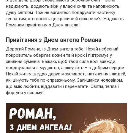
надихають, додають віри у власні сили та наповнюють
душу світлом. Тож не вагайтеся подарувати частинку
тепла тим, хто носить це красиве й сильне ім’я. Надішліть
Романам привітання з Днем ангела!
Привітання з Днем ангела Романа
Дорогий Романе, із Днем ангела тебе! Нехай небесний
покровитель оберігає кожен твій крок і підтримує у
хвилини сумнівів. Бажаю, щоб твоя сила волі завжди
поєднувалася з мудрістю, а рішучість – з добрим серцем.
Нехай життя щедро дарує можливості, натхнення і людей,
які цінують тебе по-справжньому. Залишайся чоловіком,
що вміє любити, віддавати і перемагати. Світла, тепла і
фортуни у всьому!