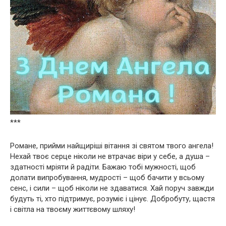
***
Романе, прийми найщиріші вітання зі святом твого ангела!
Нехай твоє серце ніколи не втрачає віри у себе, а душа –
здатності мріяти й радіти. Бажаю тобі мужності, щоб
долати випробування, мудрості – щоб бачити у всьому
сенс, і сили – щоб ніколи не здаватися. Хай поруч завжди
будуть ті, хто підтримує, розуміє і цінує. Добробуту, щастя
і світла на твоєму життєвому шляху!