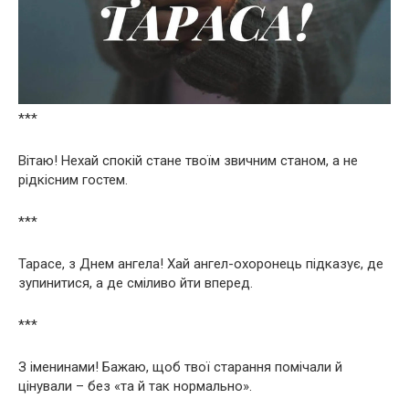
***
Вітаю! Нехай спокій стане твоїм звичним станом, а не
рідкісним гостем.
***
Тарасе, з Днем ангела! Хай ангел-охоронець підказує, де
зупинитися, а де сміливо йти вперед.
***
З іменинами! Бажаю, щоб твої старання помічали й
цінували – без «та й так нормально».