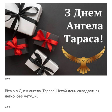
***
Вітаю з Днем ангела, Тарасе! Нехай день складається
легко, без метушні.
***