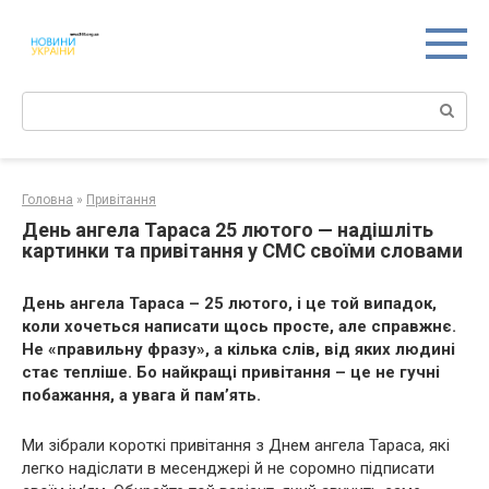
Перейти
к
контенту
Поиск:
Головна
»
Привітання
День ангела Тараса 25 лютого — надішліть
картинки та привітання у СМС своїми словами
День ангела Тараса – 25 лютого, і це той випадок,
коли хочеться написати щось просте, але справжнє.
Не «правильну фразу», а кілька слів, від яких людині
стає тепліше. Бо найкращі привітання – це не гучні
побажання, а увага й пам’ять.
Ми зібрали короткі привітання з Днем ангела Тараса, які
легко надіслати в месенджері й не соромно підписати