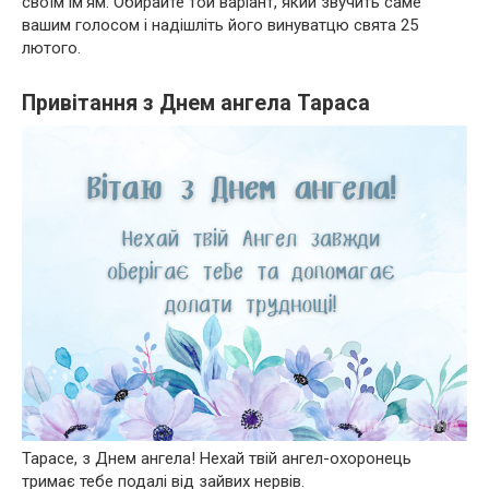
своїм ім’ям. Обирайте той варіант, який звучить саме
вашим голосом і надішліть його винуватцю свята 25
лютого.
​Привітання з Днем ангела Тараса
Тарасе, з Днем ангела! Нехай твій ангел-охоронець
тримає тебе подалі від зайвих нервів.