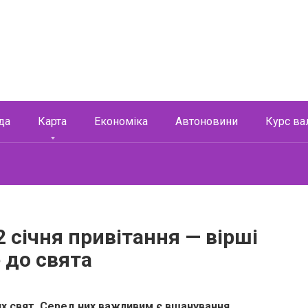
да
Карта
Економіка
Автоновини
Курс ва
 січня привітання — вірші
 до свята
их свят. Серед них важливим є вшанування