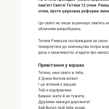
пам’яті Святої Тетяни 12 січня. Ран
січня, проте церковна реформа змін
Це свято не лише вшановує пам’ять му
обличчям випробувань.
Тетяна Римська постраждала за свою 
повернутися до язичництва попри жорс
день є можливістю згадати про милосер
Привітання у віршах
Тетяно, нині свято в тебе,
З Днем Ангела вітаю!
І це вітання у віршах
Тобі я відправляю.
Бажаю жити й не тужити,
Друзями завжди дорожити!
Хай Ангел твій тебе кохає,