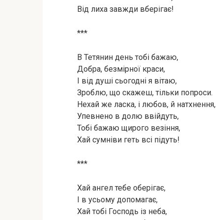
Від лиха завжди вберігає!
***
В Тетянин день тобі бажаю,
Добра, безмірної краси,
І від душі сьогодні я вітаю,
Зроблю, що скажеш, тільки попроси.
Нехай же ласка, і любов, й натхнення,
Упевнено в долю ввійдуть,
Тобі бажаю щирого везіння,
Хай сумніви геть всі підуть!
***
Хай ангел тебе оберігає,
І в усьому допомагає,
Хай тобі Господь із неба,