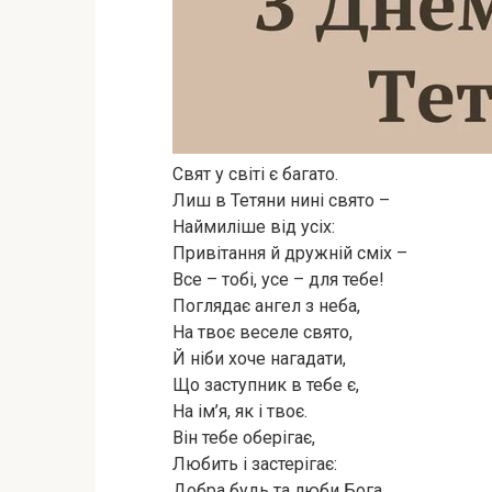
Свят у світі є багато.
Лиш в Тетяни нині свято –
Наймиліше від усіх:
Привітання й дружній сміх –
Все – тобі, усе – для тебе!
Поглядає ангел з неба,
На твоє веселе свято,
Й ніби хоче нагадати,
Що заступник в тебе є,
На ім’я, як і твоє.
Він тебе оберігає,
Любить і застерігає:
Добра будь та люби Бога,