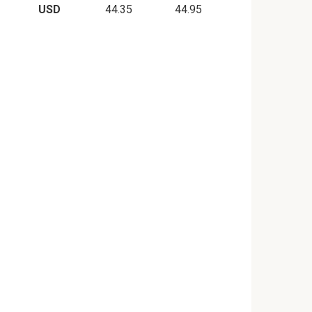
USD
44.35
44.95