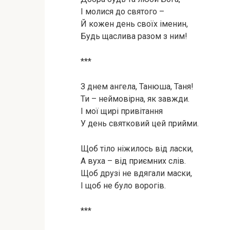
І молися до святого –
Й кожен день своїх іменин,
Будь щаслива разом з ним!
***
З днем ангела, Танюша, Таня!
Ти – неймовірна, як завжди.
І мої щирі привітання
У день святковий цей прийми.
Щоб тіло ніжилось від ласки,
А вуха – від приємних слів.
Щоб друзі не вдягали маски,
І щоб не було ворогів.
***