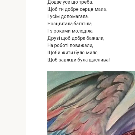
Додає усе що треба.
Щоб ти добре серце мала,
І усім допомагала,
Розцвітала,багатіла,
І з роками молоділа.
Друзі щоб добра бажали,
На роботі поважали,
Щоби жити було мило,
Щоб завжди була щаслива!