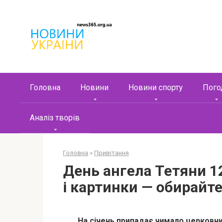
Перейти
к
контенту
Головна
Новини
Новини спорту
Пого
Аналіз творів
Головна
»
Привітання
День ангела Тетяни 12
і картинки — обирайте
На січень припадає чимало церковн