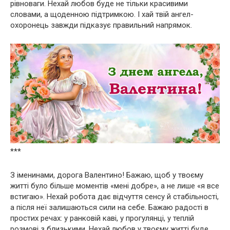
рівноваги. Нехай любов буде не тільки красивими
словами, а щоденною підтримкою. І хай твій ангел-
охоронець завжди підказує правильний напрямок.
***
З іменинами, дорога Валентино! Бажаю, щоб у твоєму
житті було більше моментів «мені добре», а не лише «я все
встигаю». Нехай робота дає відчуття сенсу й стабільності,
а після неї залишаються сили на себе. Бажаю радості в
простих речах: у ранковій каві, у прогулянці, у теплій
розмові з близькими. Нехай любов у твоєму житті буде