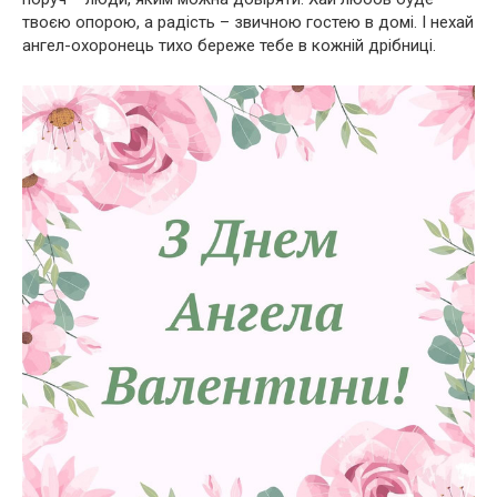
твоєю опорою, а радість – звичною гостею в домі. І нехай
ангел-охоронець тихо береже тебе в кожній дрібниці.