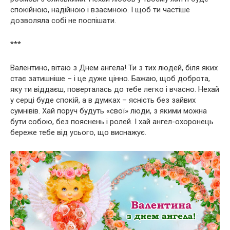
спокійною, надійною і взаємною. І щоб ти частіше
дозволяла собі не поспішати.
***
Валентино, вітаю з Днем ангела! Ти з тих людей, біля яких
стає затишніше – і це дуже цінно. Бажаю, щоб доброта,
яку ти віддаєш, поверталась до тебе легко і вчасно. Нехай
у серці буде спокій, а в думках – ясність без зайвих
сумнівів. Хай поруч будуть «свої» люди, з якими можна
бути собою, без пояснень і ролей. І хай ангел-охоронець
береже тебе від усього, що виснажує.