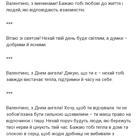
Валентино, з іменинами! Бажаю тобі любові до життя і
людей, які відповідають взаємністю.
***
Вітаю зі святом! Нехай твій день буде світлим, а думки –
добрими й ясними.
***
Валентино, з Днем ангела! Дякую, що ти є – нехай тобі
завжди вистачає тепла, підтримки й часу на себе.
***
Валентино, з Днем ангела! Хочу, щоб ти відчувала: ти не
зобов’язана бути сильною щохвилини – ти маєш право на
відпочинок і тишу. Нехай поруч будуть люди, які бережуть
твої нерви й цінують твій час. Бажаю тобі тепла в домі та
спокою в серці, щоб жодні дрібниці не вибивали з