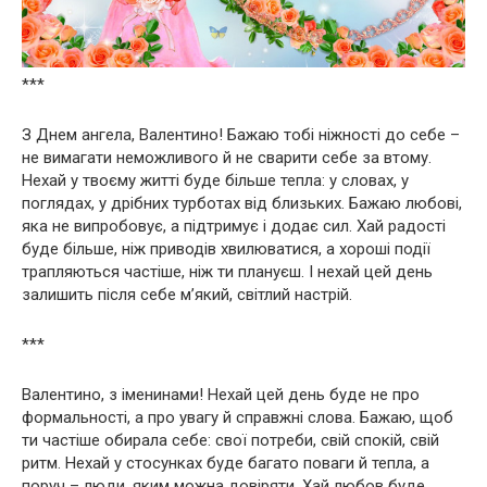
***
З Днем ангела, Валентино! Бажаю тобі ніжності до себе –
не вимагати неможливого й не сварити себе за втому.
Нехай у твоєму житті буде більше тепла: у словах, у
поглядах, у дрібних турботах від близьких. Бажаю любові,
яка не випробовує, а підтримує і додає сил. Хай радості
буде більше, ніж приводів хвилюватися, а хороші події
трапляються частіше, ніж ти плануєш. І нехай цей день
залишить після себе м’який, світлий настрій.
***
Валентино, з іменинами! Нехай цей день буде не про
формальності, а про увагу й справжні слова. Бажаю, щоб
ти частіше обирала себе: свої потреби, свій спокій, свій
ритм. Нехай у стосунках буде багато поваги й тепла, а
поруч – люди, яким можна довіряти. Хай любов буде