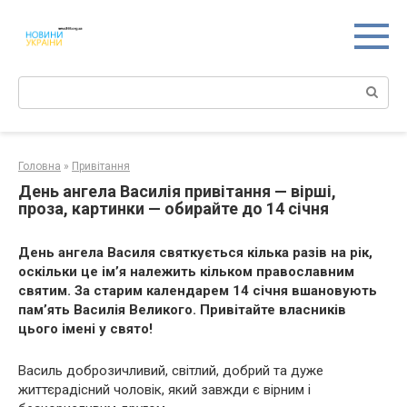
Перейти
к
контенту
Поиск:
Головна
»
Привітання
День ангела Василія привітання — вірші,
проза, картинки — обирайте до 14 січня
День ангела Василя святкується кілька разів на рік,
оскільки це ім’я належить кільком православним
святим. За старим календарем 14 січня вшановують
пам’ять Василія Великого. Привітайте власників
цього імені у свято!
Василь доброзичливий, світлий, добрий та дуже
життєрадісний чоловік, який завжди є вірним і