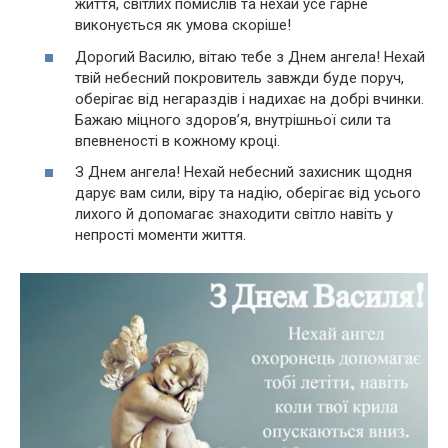
життя, світлих помислів та нехай усе гарне
виконується як умова скоріше!
Дорогий Василю, вітаю тебе з Днем ангела! Нехай
твій небесний покровитель завжди буде поруч,
оберігає від негараздів і надихає на добрі вчинки.
Бажаю міцного здоров’я, внутрішньої сили та
впевненості в кожному кроці.
З Днем ангела! Нехай небесний захисник щодня
дарує вам сили, віру та надію, оберігає від усього
лихого й допомагає знаходити світло навіть у
непрості моменти життя.