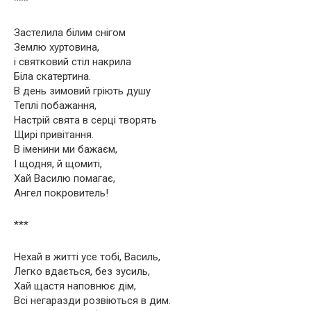
***
Застелила білим снігом
Землю хуртовина,
і святковий стіл накрила
Біла скатертина.
В день зимовий гріють душу
Теплі побажання,
Настрій свята в серці творять
Щирі привітання.
В іменини ми бажаєм,
І щодня, й щомиті,
Хай Василю помагає,
Ангел покровитель!
***
Нехай в житті усе тобі, Василь,
Легко вдається, без зусиль,
Хай щастя наповнює дім,
Всі негаразди розвіються в дим.