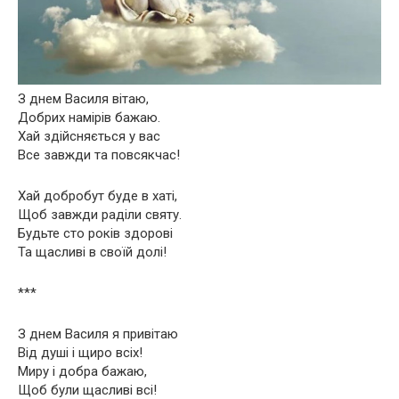
З днем Василя вітаю,
Добрих намірів бажаю.
Хай здійсняється у вас
Все завжди та повсякчас!
Хай добробут буде в хаті,
Щоб завжди раділи святу.
Будьте сто років здорові
Та щасливі в своїй долі!
***
З днем Василя я привітаю
Від душі і щиро всіх!
Миру і добра бажаю,
Щоб були щасливі всі!