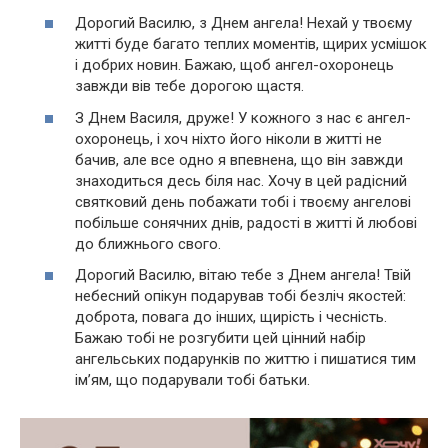
Дорогий Василю, з Днем ангела! Нехай у твоєму
житті буде багато теплих моментів, щирих усмішок
і добрих новин. Бажаю, щоб ангел-охоронець
завжди вів тебе дорогою щастя.
З Днем Василя, друже! У кожного з нас є ангел-
охоронець, і хоч ніхто його ніколи в житті не
бачив, але все одно я впевнена, що він завжди
знаходиться десь біля нас. Хочу в цей радісний
святковий день побажати тобі і твоєму ангелові
побільше сонячних днів, радості в житті й любові
до ближнього свого.
Дорогий Василю, вітаю тебе з Днем ангела! Твій
небесний опікун подарував тобі безліч якостей:
доброта, повага до інших, щирість і чесність.
Бажаю тобі не розгубити цей цінний набір
ангельських подарунків по життю і пишатися тим
ім’ям, що подарували тобі батьки.