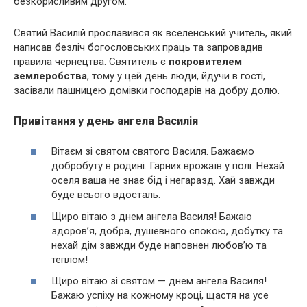
безкорисливим другом.
Святий Василій прославився як вселенський учитель, який
написав безліч богословських праць та запровадив
правила чернецтва. Святитель є
покровителем
землеробства
, тому у цей день люди, йдучи в гості,
засівали пашницею домівки господарів на добру долю.
Привітання у день ангела Василія
Вітаєм зі святом святого Василя. Бажаємо
добробуту в родині. Гарних врожаїв у полі. Нехай
оселя ваша не знає бід і негаразд. Хай завжди
буде всього вдосталь.
Щиро вітаю з днем ангела Василя! Бажаю
здоров’я, добра, душевного спокою, добутку та
нехай дім завжди буде наповнен любов’ю та
теплом!
Щиро вітаю зі святом — днем ангела Василя!
Бажаю успіху на кожному кроці, щастя на усе