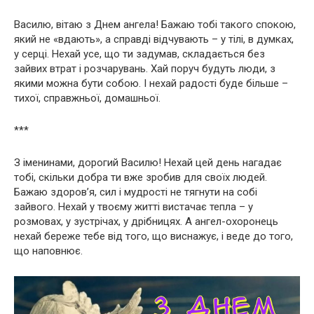
Василю, вітаю з Днем ангела! Бажаю тобі такого спокою,
який не «вдають», а справді відчувають – у тілі, в думках,
у серці. Нехай усе, що ти задумав, складається без
зайвих втрат і розчарувань. Хай поруч будуть люди, з
якими можна бути собою. І нехай радості буде більше –
тихої, справжньої, домашньої.
***
З іменинами, дорогий Василю! Нехай цей день нагадає
тобі, скільки добра ти вже зробив для своїх людей.
Бажаю здоров’я, сил і мудрості не тягнути на собі
зайвого. Нехай у твоєму житті вистачає тепла – у
розмовах, у зустрічах, у дрібницях. А ангел-охоронець
нехай береже тебе від того, що виснажує, і веде до того,
що наповнює.