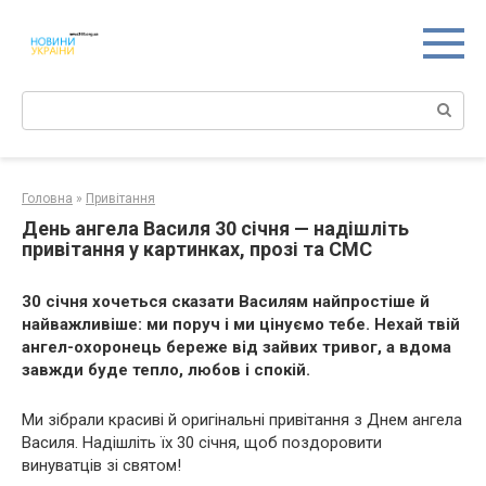
Перейти
к
контенту
Поиск:
Головна
»
Привітання
День ангела Василя 30 січня — надішліть
привітання у картинках, прозі та СМС
30 січня хочеться сказати Василям найпростіше й
найважливіше: ми поруч і ми цінуємо тебе. Нехай твій
ангел-охоронець береже від зайвих тривог, а вдома
завжди буде тепло, любов і спокій.
Ми зібрали красиві й оригінальні привітання з Днем ангела
Василя. Надішліть їх 30 січня, щоб поздоровити
винуватців зі святом!