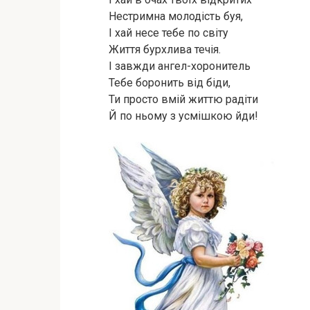
Нестримна молодість буя,
І хай несе тебе по світу
Життя бурхлива течія.
І завжди ангел-хоронитель
Тебе боронить від біди,
Ти просто вмій життю радіти
Й по ньому з усмішкою йди!