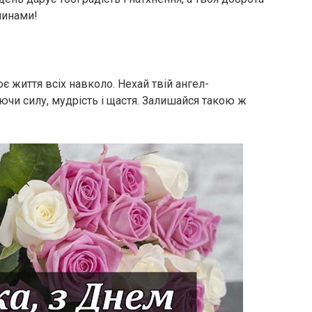
нинами!
лює життя всіх навколо. Нехай твій ангел-
ючи силу, мудрість і щастя. Залишайся такою ж