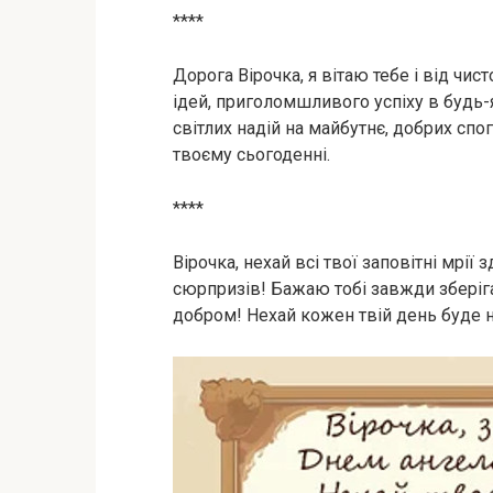
****
Дорога Вірочка, я вітаю тебе і від ч
ідей, приголомшливого успіху в будь-я
світлих надій на майбутнє, добрих сп
твоєму сьогоденні.
****
Вірочка, нехай всі твої заповітні мрії
сюрпризів! Бажаю тобі завжди зберіга
добром! Нехай кожен твій день буде 