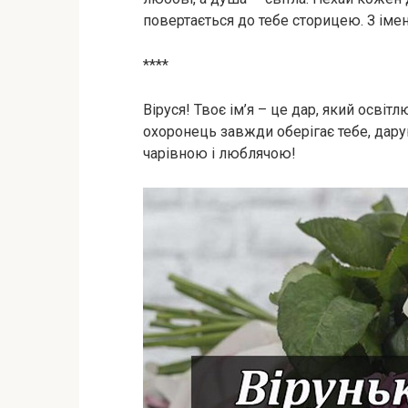
повертається до тебе сторицею. З іме
****
Віруся! Твоє ім’я – це дар, який освіт
охоронець завжди оберігає тебе, дару
чарівною і люблячою!