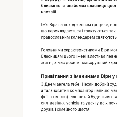
близьких та знайомих власниць цьог
настрій.
Ім’я Віра за походженням грецьке, воно
що перекладаються і трактуються так с
православним календарем святкують
Головними характеристиками Віри мо
Власницям цього імені властива певна
життя, а має досить незворушний хара
Привітання з іменинами Віри у 
З Днем ангела тебе! Нехай добрий ху
а талановитий композитор напише мажо
феї, а твоєю феєю нехай буде твоя свя
сил, везіння, успіхів та удачі у всіх п
друзів і сімейного щастя!