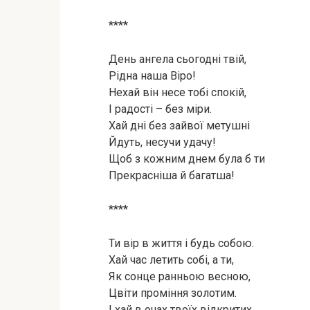
****
День ангела сьогодні твій,
Рідна наша Віро!
Нехай він несе тобі спокій,
І радості – без міри.
Хай дні без зайвої метушні
Йдуть, несучи удачу!
Щоб з кожним днем була б ти
Прекрасніша й багатша!
****
Ти вір в життя і будь собою.
Хай час летить собі, а ти,
Як сонце ранньою весною,
Цвіти проміння золотим.
І хай в очах твоїх відкритих