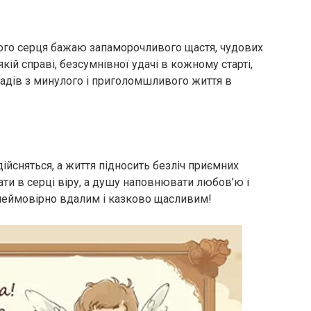
истого серця бажаю запаморочливого щастя, чудових
кій справі, безсумнівної удачі в кожному старті,
огадів з минулого і приголомшливого життя в
 здійсняться, а життя підносить безліч приємних
ти в серці віру, а душу наповнювати любов’ю і
неймовірно вдалим і казково щасливим!