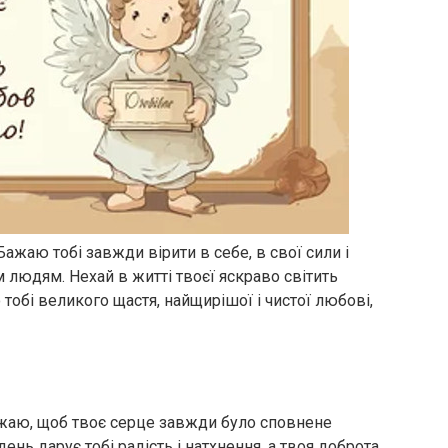
Бажаю тобі завжди вірити в себе, в свої сили і
м людям. Нехай в житті твоєї яскраво світить
 тобі великого щастя, найщирішої і чистої любові,
ажаю, щоб твоє серце завжди було сповнене
ень дарує тобі радість і натхнення, а твоя доброта