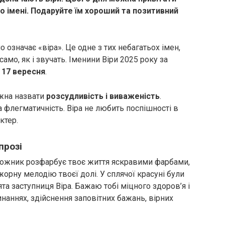
о імені. Подаруйте їм хороший та позитивний
 означає «віра». Це одне з тих небагатьох імен,
амо, як і звучать. Іменини Віри 2025 року за
17 вересня
.
жна назвати
розсудливість і виваженість
.
 флегматичність. Віра не любить поспішності в
ктер.
прозі
дожник розфарбує твоє життя яскравими фарбами,
рну мелодію твоєї долі. У сплячої красуні були
та заступниця Віра. Бажаю тобі міцного здоров’я і
очинаннях, здійснення заповітних бажань, вірних