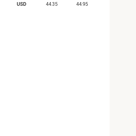
USD
44.35
44.95