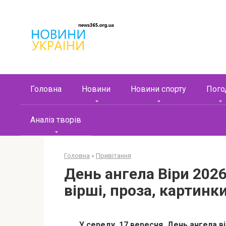
Перейти
к
контенту
Головна
Новини
Новини спорту
Пого
Аналіз творів
Головна
»
Привітання
День ангела Віри 202
вірші, проза, картинк
У середу, 17 вересня, День ангела 