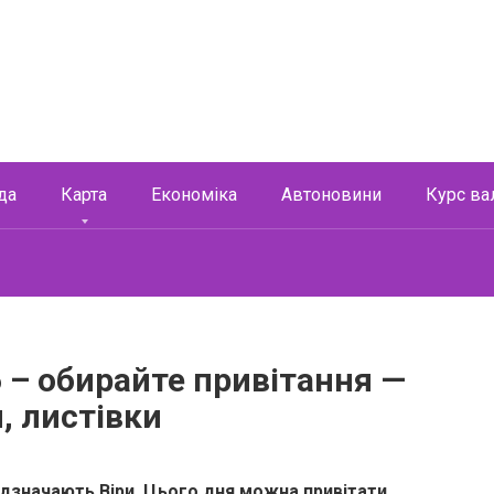
да
Карта
Економіка
Автоновини
Курс ва
6 – обирайте привітання —
и, листівки
відзначають Віри. Цього дня можна привітати