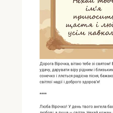
Дорога Вірочка, вітаю тебе зі святом! 
удачу, дарувати віру рідним і близьки
сонечко і ллється радісна пісня, бажаю
світлої надії і доброго здоров’я!
****
Люба Вірочко! У день твого ангела б
любові, а душа — світла. Нехай кожен д