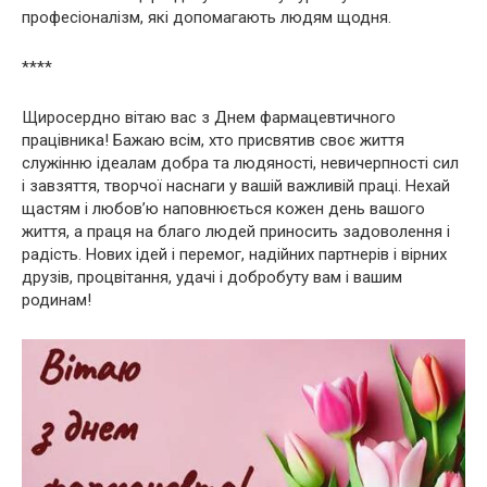
професіоналізм, які допомагають людям щодня.
****
Щиросердно вітаю вас з Днем фармацевтичного
працівника! Бажаю всім, хто присвятив своє життя
служінню ідеалам добра та людяності, невичерпності сил
і завзяття, творчої наснаги у вашій важливій праці. Нехай
щастям і любов’ю наповнюється кожен день вашого
життя, а праця на благо людей приносить задоволення і
радість. Нових ідей і перемог, надійних партнерів і вірних
друзів, процвітання, удачі і добробуту вам і вашим
родинам!