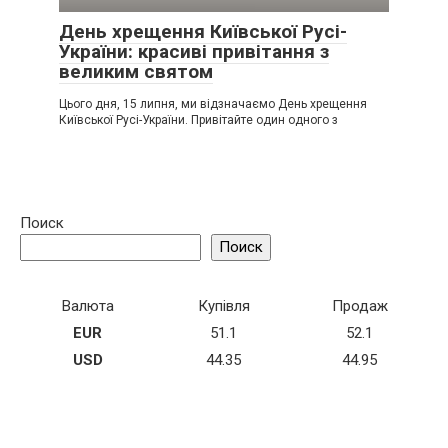
День хрещення Київської Русі-
України: красиві привітання з
великим святом
Цього дня, 15 липня, ми відзначаємо День хрещення
Київської Русі-України. Привітайте один одного з
Поиск
Поиск
Валюта
Купівля
Продаж
EUR
51.1
52.1
USD
44.35
44.95