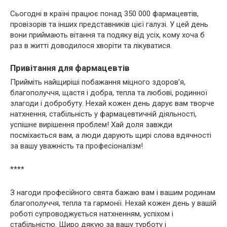
Сьогодні в країні працює понад 350 000 фармацевтів,
провізорів та інших представників цієї галузі. У цей день
вони приймають вітання та подяку від усіх, кому хоча б
раз в житті доводилося хворіти та лікуватися.
Привітання для фармацевтів
Прийміть найщиріші побажання міцного здоров’я,
благополуччя, щастя і добра, тепла та любові, родинної
злагоди і добробуту. Нехай кожен день дарує вам творче
натхнення, стабільність у фармацевтичній діяльності,
успішне вирішення проблем! Хай доля завжди
посміхається вам, а люди дарують щирі слова вдячності
за вашу уважність та професіоналізм!
****
З нагоди професійного свята бажаю вам і вашим родинам
благополуччя, тепла та гармонії. Нехай кожен день у вашій
роботі супроводжується натхненням, успіхом і
стабільністю. Щиро дякую за вашу турботу і