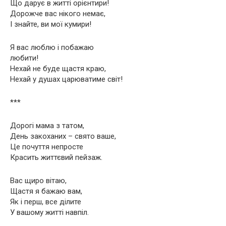
Що дарує в житті орієнтири!
Дорожче вас нікого немає,
І знайте, ви мої кумири!
Я вас люблю і побажаю
любити!
Нехай не буде щастя краю,
Нехай у душах царюватиме світ!
***
Дорогі мама з татом,
День закоханих – свято ваше,
Це почуття непросте
Красить життєвий пейзаж.
Вас щиро вітаю,
Щастя я бажаю вам,
Як і перш, все ділите
У вашому житті навпіл.