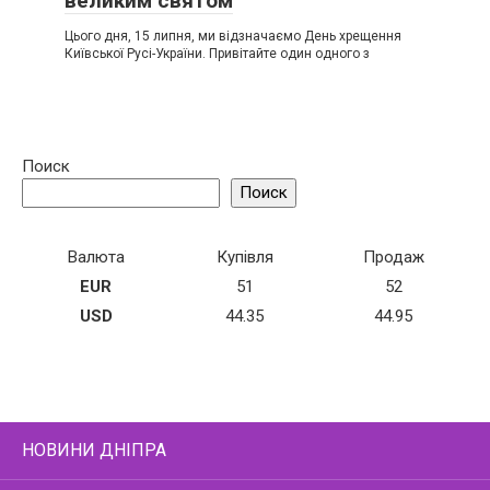
великим святом
Цього дня, 15 липня, ми відзначаємо День хрещення
Київської Русі-України. Привітайте один одного з
Поиск
Поиск
Валюта
Купівля
Продаж
EUR
51
52
USD
44.35
44.95
НОВИНИ ДНІПРА