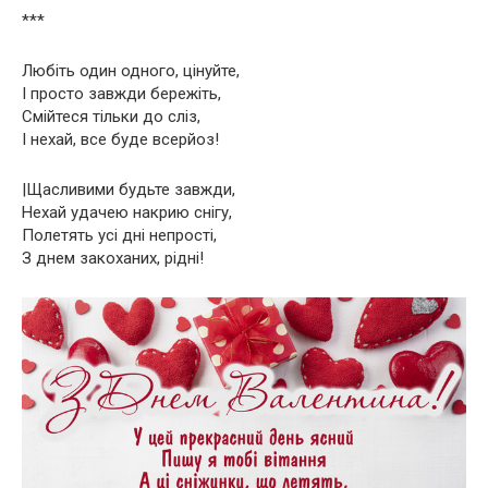
***
Любіть один одного, цінуйте,
І просто завжди бережіть,
Смійтеся тільки до сліз,
І нехай, все буде всерйоз!
|Щасливими будьте завжди,
Нехай удачею накрию снігу,
Полетять усі дні непрості,
З днем ​​закоханих, рідні!