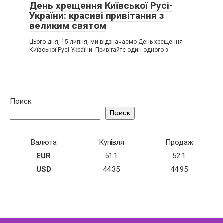
День хрещення Київської Русі-
України: красиві привітання з
великим святом
Цього дня, 15 липня, ми відзначаємо День хрещення
Київської Русі-України. Привітайте один одного з
Поиск
Поиск
Валюта
Купівля
Продаж
EUR
51.1
52.1
USD
44.35
44.95