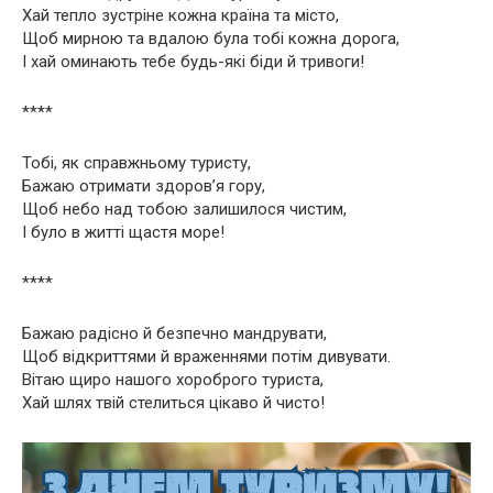
Хай тепло зустріне кожна країна та місто,
Щоб мирною та вдалою була тобі кожна дорога,
І хай оминають тебе будь-які біди й тривоги!
****
Тобі, як справжньому туристу,
Бажаю отримати здоров’я гору,
Щоб небо над тобою залишилося чистим,
І було в житті щастя море!
****
Бажаю радісно й безпечно мандрувати,
Щоб відкриттями й враженнями потім дивувати.
Вітаю щиро нашого хороброго туриста,
Хай шлях твій стелиться цікаво й чисто!