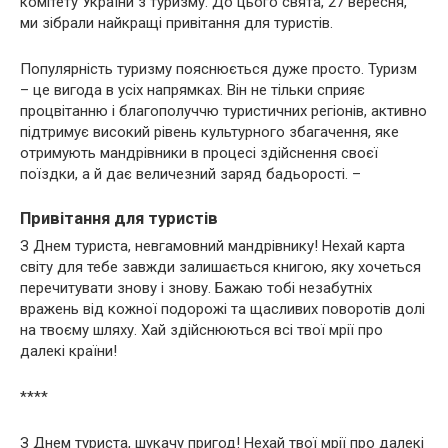
комітету України з туризму. До цього свята, 27 вересня,
ми зібрали найкращі привітання для туристів.
Популярність туризму пояснюється дуже просто. Туризм
– це вигода в усіх напрямках. Він не тільки сприяє
процвітанню і благополуччю туристичних регіонів, активно
підтримує високий рівень культурного збагачення, яке
отримують мандрівники в процесі здійснення своєї
поїздки, а й дає величезний заряд бадьорості. –
Привітання для туристів
З Днем туриста, невгамовний мандрівнику! Нехай карта
світу для тебе завжди залишається книгою, яку хочеться
перечитувати знову і знову. Бажаю тобі незабутніх
вражень від кожної подорожі та щасливих поворотів долі
на твоєму шляху. Хай здійснюються всі твої мрії про
далекі країни!
****
З Днем туриста, шукачу пригод! Нехай твої мрії про далекі