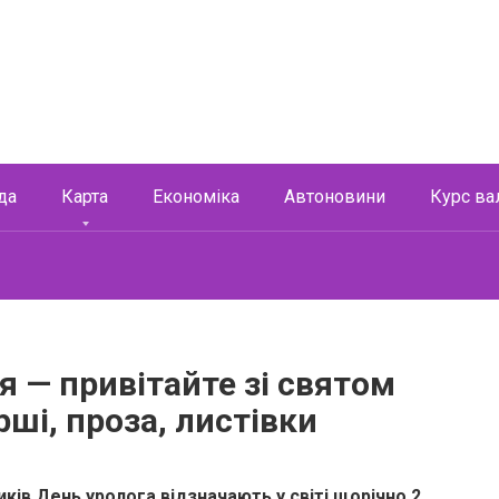
да
Карта
Економіка
Автоновини
Курс ва
я — привітайте зі святом
рші, проза, листівки
ків День уролога відзначають у світі щорічно 2