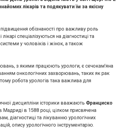
найомих лікарів та подякувати їм за якісну
 підвищення обізнаності про важливу роль
і лікарі спеціалізуються на діагностиці та
истеми у чоловіків і жінок, а також
вань, з якими працюють урологи, є сечокам’яна
ванням онкологічних захворювань, таких як рак
 тому робота урологів така важлива для
ичної дисципліни історики вважають
Франциско
в Мадриді в 1588 році, цілком присвячена
ам, діагностиці та лікуванню урологічних
ацій, опису урологічного інструментарію.