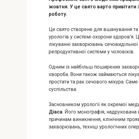
жовтня. У це свято варто привітати з
роботу.
Це свято створене для вшанування та
урологів у системі охорони здоров’я. Ц
лікуванні захворювань сечовидільної с
репродуктивної системи у чоловіків.
Одним із найбільш поширених захворю
хвороба. Вони також займаються ліку
простати та рак сечового міхура. Саме
суспільства.
Засновником урології як окремої мед
Діаса
. Його монографія, надрукована 
причинам виникнення, клінічним прояв
захворювань, техніці урологічних опер