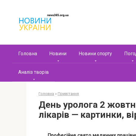
Перейти
к
контенту
Головна
Новини
Новини спорту
Пого
Аналіз творів
Головна
»
Привітання
День уролога 2 жовтн
лікарів — картинки, ві
Професійне свято медичних працівни