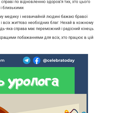
й справі по відновленню здоров’я тих, хто цього
 і близькими.
му медику і незвичайній людині бажаю бравої
 і всіх життєво необхідних благ. Нехай в кожному
 будь-яка справа має переможний і радісний кінець.
кращими побажаннями для всіх, хто працює в цій