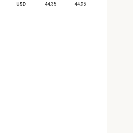
USD
44.35
44.95