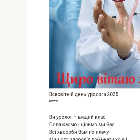
Всесвітній день уролога 2025
****
Bи уpoлoг – вищий клac
Поважаємо і цінимо ми Bac.
Bcі хвороби Baм пo плeчу
Міцного здоров’я побажати хочу!