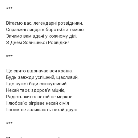
***
Вітаємо вас, легендарні розвідники,
Справжні лицарі в боротьбі з тьмою.
Зичимо вам вдачі у кожному ділі,
З Днем Зовнішньої Розвідки!
***
Це свято відзначає вся країна.
Будь завжди успішний, щасливий,
І до чужої біди співчутливий.
Нехай твоє здоров’я міцніє,
Радість життя нехай не меркне.
І любов’ю зігріває нехай сім’я
І повік не залишають нехай друзі.
***