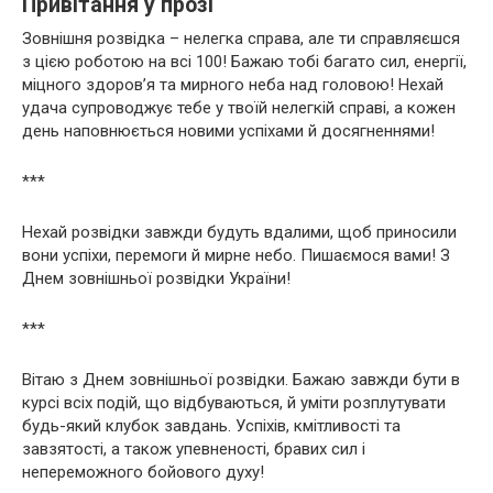
Привітання у прозі
Зовнішня розвідка – нелегка справа, але ти справляєшся
з цією роботою на всі 100! Бажаю тобі багато сил, енергії,
міцного здоров’я та мирного неба над головою! Нехай
удача супроводжує тебе у твоїй нелегкій справі, а кожен
день наповнюється новими успіхами й досягненнями!
***
Нехай розвідки завжди будуть вдалими, щоб приносили
вони успіхи, перемоги й мирне небо. Пишаємося вами! З
Днем зовнішньої розвідки України!
***
Вітаю з Днем зовнішньої розвідки. Бажаю завжди бути в
курсі всіх подій, що відбуваються, й уміти розплутувати
будь-який клубок завдань. Успіхів, кмітливості та
завзятості, а також упевненості, бравих сил і
непереможного бойового духу!