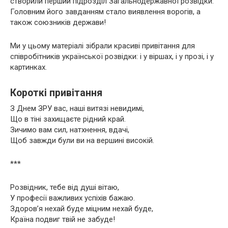
створили перший підрозділ Загальнодержавної розвідки.
Головним його завданням стало виявлення ворогів, а
також союзників держави!
Ми у цьому матеріалі зібрали красиві привітання для
співробітників української розвідки: і у віршах, і у прозі, і у
картинках.
Короткі привітання
З Днем ЗРУ вас, наші витязі невидимі,
Що в тіні захищаєте рідний край.
Зичимо вам сил, натхнення, вдачі,
Щоб завжди були ви на вершині високій.
***
Розвідник, тебе від душі вітаю,
У професії важливих успіхів бажаю.
Здоров’я нехай буде міцним нехай буде,
Країна подвиг твій не забуде!