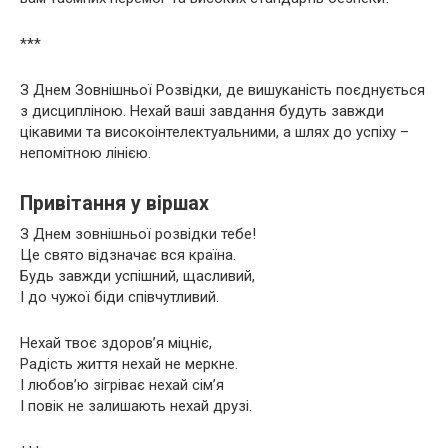
***
З Днем Зовнішньої Розвідки, де вишуканість поєднується
з дисципліною. Нехай ваші завдання будуть завжди
цікавими та високоінтелектуальними, а шлях до успіху –
непомітною лінією.
Привітання у віршах
З Днем зовнішньої розвідки тебе!
Це свято відзначає вся країна.
Будь завжди успішний, щасливий,
І до чужої біди співчутливий.
Нехай твоє здоров’я міцніє,
Радість життя нехай не меркне.
І любов’ю зігріває нехай сім’я
І повік не залишають нехай друзі.