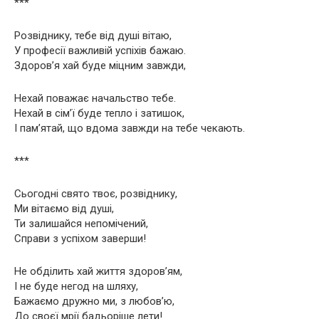
***
Розвіднику, тебе від душі вітаю,
У професії важливій успіхів бажаю.
Здоров’я хай буде міцним завжди,
Нехай поважає начальство тебе.
Нехай в сім’ї буде тепло і затишок,
І пам’ятай, що вдома завжди на тебе чекають.
***
Сьогодні свято твоє, розвіднику,
Ми вітаємо від душі,
Ти залишайся непомічений,
Справи з успіхом заверши!
Не обділить хай життя здоров’ям,
І не буде негод на шляху,
Бажаємо дружно ми, з любов’ю,
До своєї мрії бадьоріше лети!