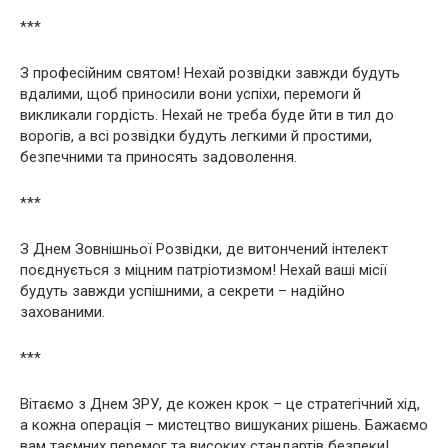
***
З професійним святом! Нехай розвідки завжди будуть
вдалими, щоб приносили вони успіхи, перемоги й
викликали гордість. Нехай не треба буде йти в тил до
ворогів, а всі розвідки будуть легкими й простими,
безпечними та приносять задоволення.
***
З Днем Зовнішньої Розвідки, де витончений інтелект
поєднується з міцним патріотизмом! Нехай ваші місії
будуть завжди успішними, а секрети – надійно
захованими.
***
Вітаємо з Днем ЗРУ, де кожен крок – це стратегічний хід,
а кожна операція – мистецтво вишуканих рішень. Бажаємо
вам таємних перемог та високих стандартів безпеки!