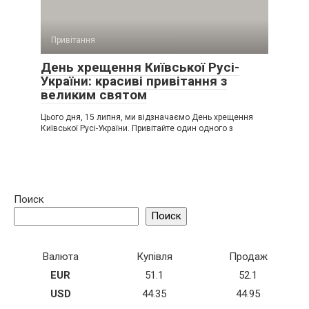
Привітання
День хрещення Київської Русі-
України: красиві привітання з
великим святом
Цього дня, 15 липня, ми відзначаємо День хрещення
Київської Русі-України. Привітайте один одного з
Поиск
Поиск
Валюта
Купівля
Продаж
EUR
51.1
52.1
USD
44.35
44.95