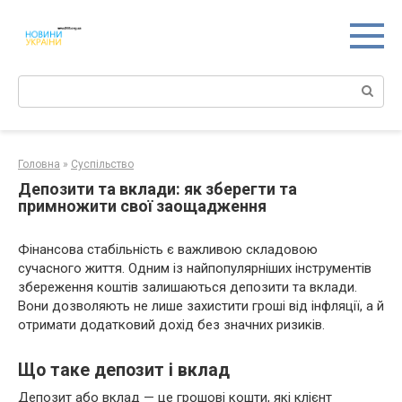
Перейти
к
контенту
Поиск:
Головна
»
Суспільство
Депозити та вклади: як зберегти та
примножити свої заощадження
Фінансова стабільність є важливою складовою
сучасного життя. Одним із найпопулярніших інструментів
збереження коштів залишаються депозити та вклади.
Вони дозволяють не лише захистити гроші від інфляції, а й
отримати додатковий дохід без значних ризиків.
Що таке депозит і вклад
Депозит або вклад — це грошові кошти, які клієнт