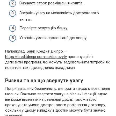
Визначте строк розміщення коштів.
Зверніть увагу на можливість дострокового
зняття.
Перевірте репутацію банку.
Уточніть умови пролонгації договору.
Наприклад, Банк Кредит Дніпро —
https://creditdnepr.com.ua/depozyty
пропонує різні
депозитні програми, які можуть задовольнити потреби як
новачків, так і досвідчених вкладників.
Ризики та на що звернути увагу
Попри загальну безпечність, депозити також мають певні
нюанси. Важливо звертати увагу на рівень інфляції, адже
він може впливати на реальний дохід. Також варто
враховувати умови дострокового розірвання договору,
оскільки у цьому випадку відсотки можуть бути значно
зменшені.