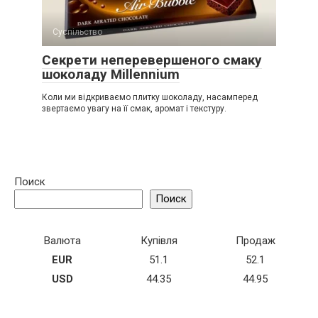
Суспільство
Секрети неперевершеного смаку
шоколаду Millennium
Коли ми відкриваємо плитку шоколаду, насамперед
звертаємо увагу на її смак, аромат і текстуру.
Поиск
Поиск
Валюта
Купівля
Продаж
EUR
51.1
52.1
USD
44.35
44.95