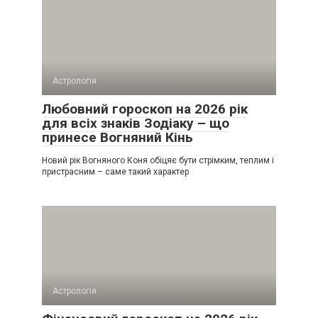
Астрологія
Любовний гороскоп на 2026 рік
для всіх знаків Зодіаку – що
принесе Вогняний Кінь
Новий рік Вогняного Коня обіцяє бути стрімким, теплим і
пристрасним – саме такий характер
Астрологія