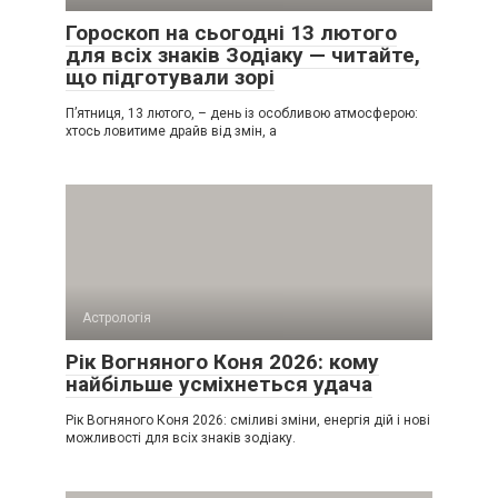
Гороскоп на сьогодні 13 лютого
для всіх знаків Зодіаку — читайте,
що підготували зорі
П’ятниця, 13 лютого, – день із особливою атмосферою:
хтось ловитиме драйв від змін, а
Астрологія
Рік Вогняного Коня 2026: кому
найбільше усміхнеться удача
Рік Вогняного Коня 2026: сміливі зміни, енергія дій і нові
можливості для всіх знаків зодіаку.