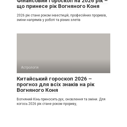
Фінансовий гороскоп на 2026 рік –
що принесе рік Вогняного Коня
2026 рік стане роком інвестицій, професійних проривів,
зміни напрямів у роботі та різких злетів
Астрологія
Китайський гороскоп 2026 –
прогноз для всіх знаків на рік
Вогняного Коня
Вогняний Кінь приносить рух, оновлення та зміни. Для
когось 2026 рік стане роком прориву,