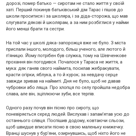
дорозі, помер батько — сиротам не стало життя у своїй
хаті. Перший покинув батьківський дім Тарас і пішов до
школи проситися і за школяра, і за діда-сторожа, що мав
слугувати дякові й школярам, а за ним розбіглися у найми
його менші брати та сестри.
На той час у школі дяка-запорожця вже не було. З міста
прислали іншого, молодого, більш ученого, але лютого й
п’яницю. Йому потрібен був служка, тому на Шевченкове
прохання він погодився. Почалося у Тараса не життя, а
мука: дяк ганяв свого наймита, посилав жебракувати,
красти огірки, яблука, а то й курок; за невдачу серце
завжди зривав на наймиті. Дня не було, щоб не давав
чубровки або ляща. Про хлопця по селу пройшла недобра
слава, але він, зціплюючи зуби, все терпів.
Одного разу почув він пісню про сироту, що
поневіряється серед людей. Вислухав і запам’ятав усю до
останнього слівця. Поспішив додому, ковтаючи сльози,
щоб швидше вписати пісню в свою маленьку книжечку.
Вранці шуснув у бур’яни, озирнувшись, щоб ніхто його не