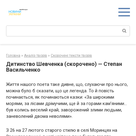
Перейти
к
контенту
Поиск:
Головна
»
Аналіз творів
»
Скорочені тексти творів
Дитинство Шевченка (скорочено) — Степан
Васильченко
Життя нашого поета таке дивне, що, слухаючи про нього,
можна було б сказати, що це легенда. То й повість
починається, як починаються казки: «За широкими
морями, за лісами дрімучими, ще й за горами кам’яними…
був колись веселий край, заворожений злими людьми,
заневолений двома неволями».
З 26 на 27 лютого старого стилю в селі Моринцях на