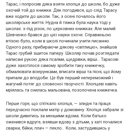
Тарас, і попросив дяка взяти хлопця до школи, бо дуже
охочий той до книжки. Дяк погодився, що слід Тарасу
вже ходити до школи. Так, з осені почалось його
школярське життя. Нудна й тяжка була наука тоді у
школах: з-під різок, по церковних книжках. Але малий
Шевченко брався до цієї науки охоче. Справжньою
втіхою було, коли в школі починали учити писанню.
Одного разу, прибираючи дякову «світлицю», знайшов
Тарас грубий зшиток паперу. Школяр почав розглядати
написані рукою дяка псалми, щедрівки, вірші… Тарасові
дуже захотілося самому зробити таку книжечку,
обмалювати візерунками, вписати вірші та пісні, що йому
припали до вподоби. Це був перший непереможний і
жагучий потяг до словесної творчості. Хлопцеві навіть
мріялась та снилась мальована, позолочена книжечка.
Перше горе, що спіткало хлопця, — злидні та праця
передчасно поклали матір у домовину. Хлопця забрали зі
школи дивитись за меншими вдома. Коли батько
оженився вдруге, взявши вдову з дітьми, у хаті почалися
сварки, бійки, плач — пекло… Коли, застудившись у