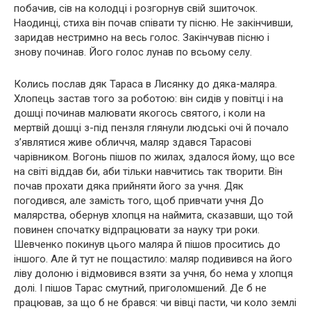
побачив, сів на колодці і розгорнув свій зшиточок.
Наодинці, стиха він почав співати ту пісню. Не закінчивши,
заридав нестримно на весь голос. Закінчував пісню і
знову починав. Його голос лунав по всьому селу.
Колись послав дяк Тараса в Лисянку до дяка-маляра.
Хлопець застав того за роботою: він сидів у повітці і на
дошці починав малювати якогось святого, і коли на
мертвій дошці з-під пензля глянули людські очі й почало
з’являтися живе обличчя, маляр здався Тарасові
чарівником. Вогонь пішов по жилах, здалося йому, що все
на світі віддав би, аби тільки навчитись так творити. Він
почав прохати дяка прийняти його за учня. Дяк
погодився, але замість того, щоб привчати учня До
малярства, обернув хлопця на наймита, сказавши, що той
повинен спочатку відпрацювати за науку три роки.
Шевченко покинув цього маляра й пішов проситись до
іншого. Але й тут не пощастило: маляр подивився на його
ліву долоню і відмовився взяти за учня, бо нема у хлопця
долі. І пішов Тарас смутний, приголомшений. Де б не
працював, за що б не брався: чи вівці пасти, чи коло землі