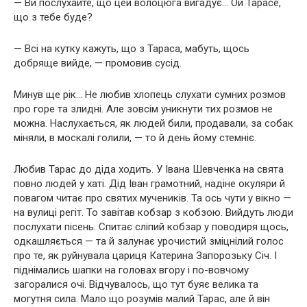
— Ви послухайте, що цей волоцюга вигадує… Ой Тарасе,
що з тебе буде?
— Всі на кутку кажуть, що з Тараса, мабуть, щось
добряще вийде, — промовив сусід.
Минув ще рік… Не любив хлопець слухати сумних розмов
про горе та злидні. Але зовсім уникнути тих розмов не
можна. Наслухається, як людей били, продавали, за собак
міняли, в москалі голили, — то й день йому стемніє.
Любив Тарас до діда ходить. У Івана Шевченка на свята
повно людей у хаті. Дід Іван грамотний, надіне окуляри й
повагом читає про святих мучеників. Та ось чути у вікно —
на вулиці регіт. То завітав кобзар з кобзою. Вийдуть люди
послухати пісень. Спитає сліпий кобзар у поводиря щось,
одкашляється — та й залунає урочистий зміцнілий голос
про те, як руйнувала цариця Катерина Запорозьку Січ. І
піднімались шапки на головах вгору і по-вовчому
загоралися очі. Відчувалось, що тут буяє велика та
могутня сила. Мало що розумів малий Тарас, але й він