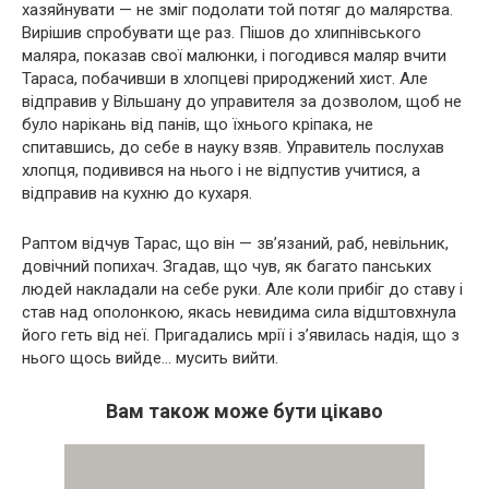
хазяйнувати — не зміг подолати той потяг до малярства.
Вирішив спробувати ще раз. Пішов до хлипнівського
маляра, показав свої малюнки, і погодився маляр вчити
Тараса, побачивши в хлопцеві природжений хист. Але
відправив у Вільшану до управителя за дозволом, щоб не
було нарікань від панів, що їхнього кріпака, не
спитавшись, до себе в науку взяв. Управитель послухав
хлопця, подивився на нього і не відпустив учитися, а
відправив на кухню до кухаря.
Раптом відчув Тарас, що він — зв’язаний, раб, невільник,
довічний попихач. Згадав, що чув, як багато панських
людей накладали на себе руки. Але коли прибіг до ставу і
став над ополонкою, якась невидима сила відштовхнула
його геть від неї. Пригадались мрії і з’явилась надія, що з
нього щось вийде… мусить вийти.
Вам також може бути цікаво