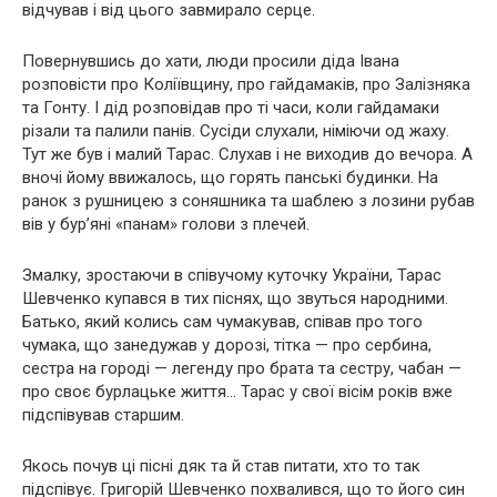
відчував і від цього завмирало серце.
Повернувшись до хати, люди просили діда Івана
розповісти про Коліївщину, про гайдамаків, про Залізняка
та Гонту. І дід розповідав про ті часи, коли гайдамаки
різали та палили панів. Сусіди слухали, німіючи од жаху.
Тут же був і малий Тарас. Слухав і не виходив до вечора. А
вночі йому ввижалось, що горять панські будинки. На
ранок з рушницею з соняшника та шаблею з лозини рубав
вів у бур’яні «панам» голови з плечей.
Змалку, зростаючи в співучому куточку України, Тарас
Шевченко купався в тих піснях, що звуться народними.
Батько, який колись сам чумакував, співав про того
чумака, що занедужав у дорозі, тітка — про сербина,
сестра на городі — легенду про брата та сестру, чабан —
про своє бурлацьке життя… Тарас у свої вісім років вже
підспівував старшим.
Якось почув ці пісні дяк та й став питати, хто то так
підспівує. Григорій Шевченко похвалився, що то його син