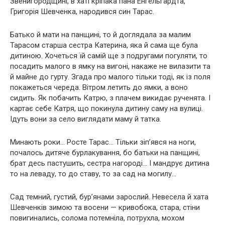
Звенигородщині, в хаті кріпака пана Енгельгардта,
Григорія Шевченка, народився син Тарас.
Батько й мати на панщині, то й доглядала за малим
Тарасом старша сестра Катерина, яка й сама ще була
дитиною. Хочеться їй самій ще з подругами погуляти, то
посадить малого в ямку на вигоні, накаже не вилазити та
й майне до гурту. Згада про малого тільки тоді, як із поля
покажеться череда. Вітром летить до ямки, а воно
сидить. Як побачить Катрю, з плачем викидає рученята. І
картає себе Катря, що покинула дитину саму на вулиці.
Ідуть вони за село виглядати маму й татка.
Минають роки… Росте Тарас… Тільки зіп’явся на ноги,
почалось дитяче бурлакування, бо батьки на панщині,
брат десь пастушить, сестра нагороді… І мандрує дитина
то на леваду, то до ставу, то за сад на могилу…
Сад темний, густий, бур’янами зарослий. Невесела й хата
Шевченків зимою та восени — кривобока, стара, стіни
повигинались, солома потемніла, потрухла, мохом