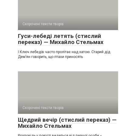
Скорочені тексти творів
Гуси-лебеді летять (стислий
переказ) — Михайло Стельмах
І Ключ лебедів часто пролітає над хатою. Старий дід
Дем’ян говорить, що птахи приносять
Скорочені тексти творів
Щедрий вечір (стислий переказ) —
Михайло Стельмах
Розповідь у повісті ведеться від першої особи −