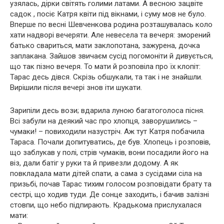
узялась, дірки світять голими латами. А весною зацвіте
садок , посіє Катря квіти під вікнами, і суму мов не було.
Вперше по весні Шевченкова родина розташувалась коло
хати надворі вечеряти. Але невесела та вечеря: зморений
батько свариться, мати заклопотана, зажурена, дочка
заплакана. Зайшов звичаєм сусід погомоніти й дивується,
що так пізно вечеря. То мати й розповіла про їх клопіт:
Тарас десь дівся. Скрізь обшукали, та так і не знайшли.
Вирішили після вечері знов іти шукати.
Зарипіли десь вози; вдарила луною багатоголоса пісня.
Всі забули на деякий час про хлопця, заворушились –
чумаки! – повиходили назустріч. Аж тут Катря побачила
Тараса. Почали допитуватись, де був. Хлопець і розповів,
що заблукав у полі, стрів чумаків, вони посадили його на
віз, дали батіг у руки та й привезли додому. А як
повкладала мати дітей спати, а сама з сусідами сіла на
призьбі, почав Тарас тихим голосом розповідати брату та
сестрі, що ходив туди. Де сонце заходить, і бачив залізні
стовпи, що небо підпирають. Крадькома прислухалася
мати: