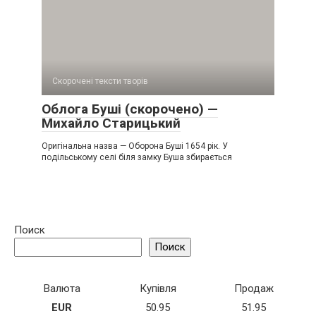
Скорочені тексти творів
Облога Буші (скорочено) —
Михайло Старицький
Оригінальна назва — Оборона Буші 1654 рік. У
подільському селі біля замку Буша збирається
Поиск
Поиск
Валюта
Купівля
Продаж
EUR
50.95
51.95