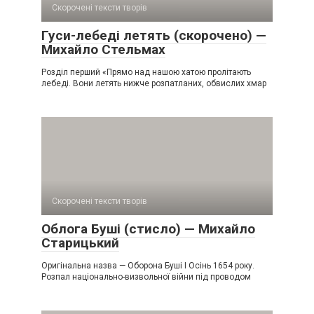
Скорочені тексти творів
Гуси-лебеді летять (скорочено) —
Михайло Стельмах
Розділ перший «Прямо над нашою хатою пролітають
лебеді. Вони летять нижче розпатланих, обвислих хмар
Скорочені тексти творів
Облога Буші (стисло) — Михайло
Старицький
Оригінальна назва — Оборона Буші I Осінь 1654 року.
Розпал національно-визвольної війни під проводом