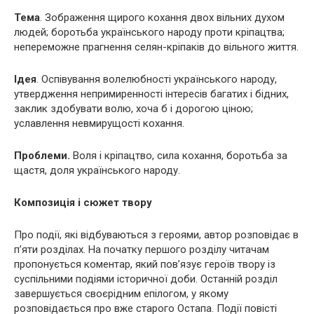
Тема
. Зображення щирого кохання двох вільних духом
людей; боротьба українського народу проти кріпацтва;
непереможне прагнення селян-кріпаків до вільного життя.
Ідея
. Оспівування волелюбності українського народу,
утвердження непримиренності інтересів багатих і бідних,
заклик здобувати волю, хоча б і дорогою ціною;
уславлення невмирущості кохання.
Проблеми.
Воля і кріпацтво, сила кохання, боротьба за
щастя, доля українського народу.
Композиція і сюжет твору
Про події, які відбуваються з героями, автор розповідає в
п’яти розділах. На початку першого розділу читачам
пропонується коментар, який пов’язує героїв твору із
суспільними подіями історичної доби. Останній розділ
завершується своєрідним епілогом, у якому
розповідається про вже старого Остапа. Події повісті