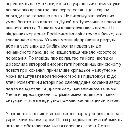
переносять нас у ті часи, коли на українських землях уже
запанувало кріпацтво, але серед селян іще жевріли
спогади про колишню волю. Не витримуючи рабських
умов, багато хто втікав за Дунай до Туреччини в пошуках
вільного життя. За людьми влаштовувались погоні. На
південних кордонах Російської імперії стояло військо, яке
«заслоняло волю». Утікача могли відправити в рекрути
або на заслання до Сибіру, могли повернути до
ненависного пана, де на нещасливця чекало жорстоке
покарання. Розповідь про кріпацтво та його наслідки
дозволила авторові використати пригодницький сюжет у
повісті про кохання: принизливе кріпацьке майбутнє не
може влаштувати волелюбних героїв і підштовхує їх до
втечі. Романтичній історії про самовіддане кохання автор
надав напруження й драматизму пригодницької оповіді.
Утеча й переслідування, стрімка зміна подій і життєвих
ситуацій — усе це відчутно пожвавлює читацький інтерес.
У пролозі становище українського народу порівнюється з
уярмленим диким туром. Перші розділи твору знайомлять
читача з обставинами життя головних героїв: Остап