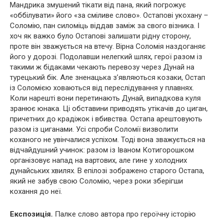
Мандрика змушений тікати від пана, який погрожує
«оббілувати» його «за сміливе слово». Остапові укохану –
Соломію, пан силоміць віддав заміж за свого візника. І
хоч як важко було Остапові залишати рідну сторону,
проте він зважується на втечу. Вірна Соломія наздоганяє
його у дорозі. Подолавши нелегкий шлях, герої разом із
такими ж бідаками чекають перевозу через Дунай на
турецький бік. Але зненацька з’являються козаки, Остап
із Соломією ховаються від переслідування у плавнях.
Коли нарешті вони перетинають Дунай, випадкова куля
зранює юнака. Ці обставини приводять утікачів до циган,
причетних до крадіжок і вбивства. Остапа арештовують
разом із циганами. Усі спроби Соломії визволити
коханого не увінчалися успіхом. Тоді вона зважується на
відчайдушний учинок: разом із Іваном Котигорошком
організовує напад на вартових, але гине у холодних
дунайських хвилях. В епілозі зображено старого Остапа,
який не забув свою Соломію, через роки зберігши
кохання до неї.
Експозиція.
Палке слово автора про героїчну історію