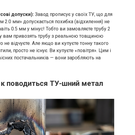
сові допуски):
Завод прописує у своїх ТУ, що для
ом 2.0 мм» допускається похибка (відхилення) не
навіть 0.5 мм у мінус! Тобто ви замовляєте трубу 2
кту вам привозять трубу з реальною товщиною
го не відчуєте. Але якщо ви купуєте тонну такого
тили, просто не існує. Ви купуєте «повітря». Цим і
вісних постачальників — вони заробляють на
к поводиться ТУ-шний метал