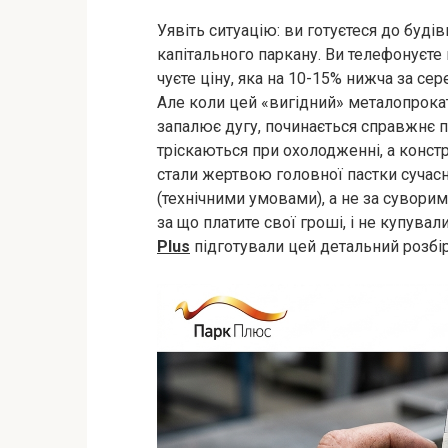
Уявіть ситуацію: ви готуєтеся до буді
капітального паркану. Ви телефонуєте 
чуєте ціну, яка на 10-15% нижча за се
Але коли цей «вигідний» металопрока
запалює дугу, починається справжнє 
тріскаються при охолодженні, а конст
стали жертвою головної пастки сучасн
(технічними умовами), а не за сувори
за що платите свої гроші, і не купувал
Plus
підготували цей детальний розбір 