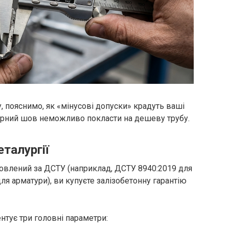
, пояснимо, як «мінусові допуски» крадуть ваші
варний шов неможливо покласти на дешеву трубу.
талургії
товлений за ДСТУ (наприклад, ДСТУ 8940:2019 для
ля арматури), ви купуєте залізобетонну гарантію
тує три головні параметри: