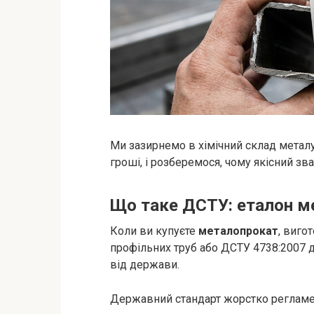
Ми зазирнемо в хімічний склад металу
гроші, і розберемося, чому якісний з
Що таке ДСТУ: еталон ме
Коли ви купуєте
металопрокат
, виго
профільних труб або ДСТУ 4738:2007 д
від держави.
Державний стандарт жорстко регламен