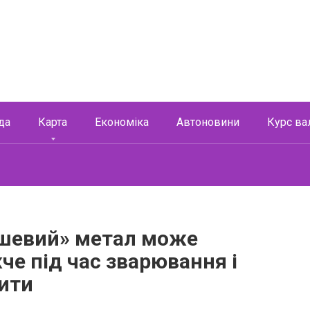
да
Карта
Економіка
Автоновини
Курс ва
ешевий» метал може
че під час зварювання і
рити