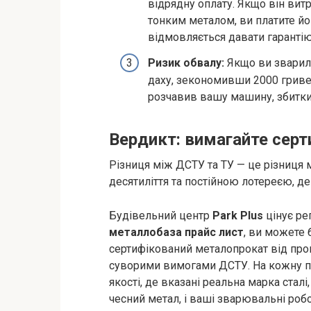
відрядну оплату. Якщо він витр
тонким металом, ви платите йом
відмовляється давати гарантію
Ризик обвалу:
Якщо ви зварил
даху, зекономивши 2000 гривен
розчавив вашу машину, збитки
Вердикт: вимагайте серт
Різниця між ДСТУ та ТУ — це різниця
десятиліття та постійною лотереєю, де
Будівельний центр
Park Plus
цінує ре
металлобаза прайс лист
, ви можете
сертифікований металопрокат від пров
суворими вимогами ДСТУ. На кожну па
якості, де вказані реальна марка сталі
чесний метал, і ваші зварювальні роб