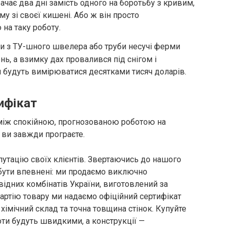
ачає два дні замість одного на боротьбу з кривим,
у зі своєї кишені. Або ж він просто
 на таку роботу.
и з ТУ-шного швелера або труби несучі ферми
ь, а взимку дах провалився під снігом і
 будуть вимірюватися десятками тисяч доларів.
ифікат
 між спокійною, прогнозованою роботою на
 ви завжди програєте.
путацію своїх клієнтів. Звертаючись до нашого
 бути впевнені: ми продаємо виключно
ідних комбінатів України, виготовлений за
ртію товару ми надаємо офіційний сертифікат
, хімічний склад та точна товщина стінок. Купуйте
оти будуть швидкими, а конструкції —