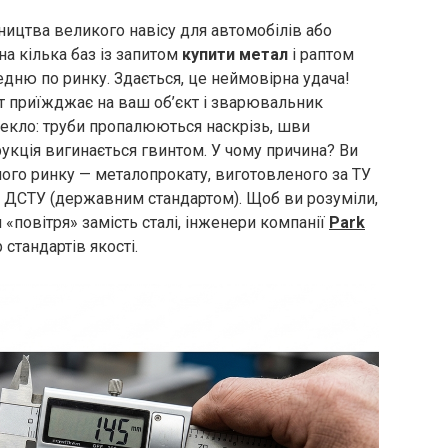
вництва великого навісу для автомобілів або
на кілька баз із запитом
купити метал
і раптом
редню по ринку. Здається, це неймовірна удача!
т приїжджає на ваш об’єкт і зварювальник
пекло: труби пропалюються наскрізь, шви
рукція вигинається гвинтом. У чому причина? Ви
ого ринку — металопрокату, виготовленого за ТУ
м ДСТУ (державним стандартом). Щоб ви розуміли,
и «повітря» замість сталі, інженери компанії
Park
стандартів якості.