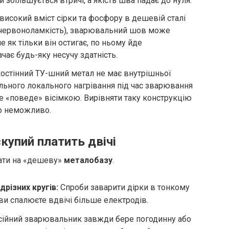
и збільшується втричі, а якість шва падає до нуля.
високий вміст сірки та фосфору в дешевій сталі
а червоноламкість), зварювальний шов може
е як тільки він остигає, по ньому йде
чає будь-яку несучу здатність.
остінний ТУ-шний метал не має внутрішньої
ильного локального нагрівання під час зварювання
е «поведе» вісімкою. Вирівняти таку конструкцію
о неможливо.
купий платить двічі
рати на «дешеву»
металобазу
.
дрізних кругів:
Спроби заварити дірки в тонкому
 ви спалюєте вдвічі більше електродів.
ійний зварювальник завжди бере погодинну або