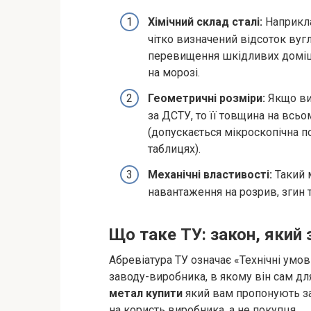
Хімічний склад сталі:
Наприкла
чітко визначений відсоток вуг
перевищення шкідливих домішо
на морозі.
Геометричні розміри:
Якщо ви 
за ДСТУ, то її товщина на всьо
(допускається мікроскопічна п
таблицях).
Механічні властивості:
Такий 
навантаження на розрив, згин т
Що таке ТУ: закон, який
Абревіатура ТУ означає «Технічні умов
заводу-виробника, в якому він сам дл
метал купити
який вам пропонують за
на користь виробника, а не покупця.