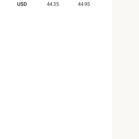
USD
44.35
44.95