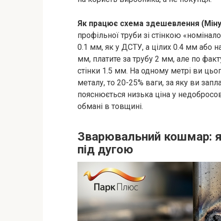
Як працює схема здешевлення (Міну
профільної труби зі стінкою «номінал
0.1 мм, як у ДСТУ, а цілих 0.4 мм або 
мм, платите за трубу 2 мм, але по фа
стінки 1.5 мм. На одному метрі ви цьо
металу, то 20-25% ваги, за яку ви запла
пояснюється низька ціна у недобросо
обмані в товщині.
Зварювальний кошмар: я
під дугою