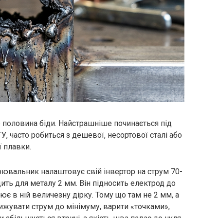
половина біди. Найстрашніше починається під
У, часто робиться з дешевої, несортової сталі або
 плавки.
ювальник налаштовує свій інвертор на струм 70-
дить для металу 2 мм. Він підносить електрод до
лює в ній величезну дірку. Тому що там не 2 мм, а
ижувати струм до мінімуму, варити «точками»,