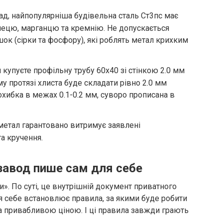
д, найпопулярніша будівельна сталь Ст3пс має
лецю, марганцю та кремнію. Не допускається
к (сірки та фосфору), які роблять метал крихким
купуєте профільну трубу 60х40 зі стінкою 2.0 мм
му протязі хлиста буде складати рівно 2.0 мм
охибка в межах 0.1-0.2 мм, суворо прописана в
метал гарантовано витримує заявлені
а кручення.
 завод пише сам для себе
и». По суті, це внутрішній документ приватного
я себе встановлює правила, за якими буде робити
 привабливою ціною. І ці правила завжди грають