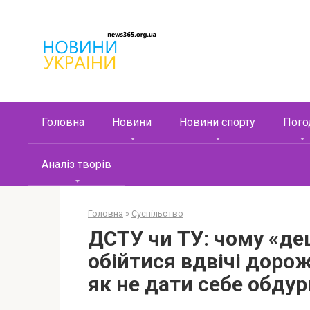
Перейти
к
контенту
Головна
Новини
Новини спорту
Пого
Аналіз творів
Головна
»
Суспільство
ДСТУ чи ТУ: чому «д
обійтися вдвічі дорож
як не дати себе обду