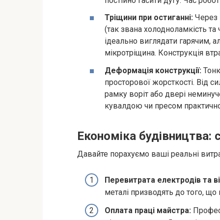
постійно гасити дугу. Час робот
Тріщини при остиганні:
Через 
(так звана холодноламкість т
ідеально виглядати гарячим, ал
мікротріщина. Конструкція втра
Деформація конструкції:
Тонк
просторової жорсткості. Від с
рамку воріт або двері неминуч
кувалдою чи пресом практичн
Економіка будівництва: с
Давайте порахуємо ваші реальні вит
Перевитрата електродів та ві
металі призводять до того, що
Оплата праці майстра:
Профес