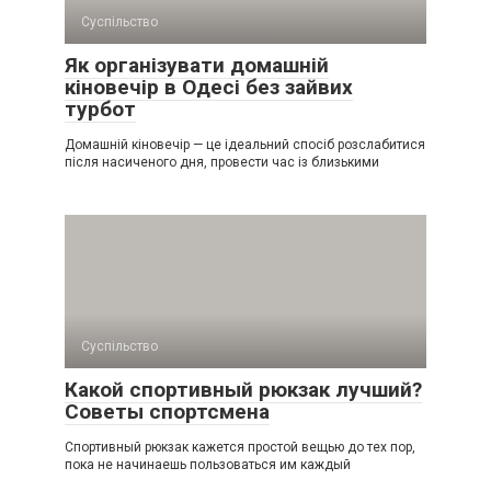
Суспільство
Як організувати домашній
кіновечір в Одесі без зайвих
турбот
Домашній кіновечір — це ідеальний спосіб розслабитися
після насиченого дня, провести час із близькими
Суспільство
Какой спортивный рюкзак лучший?
Советы спортсмена
Спортивный рюкзак кажется простой вещью до тех пор,
пока не начинаешь пользоваться им каждый