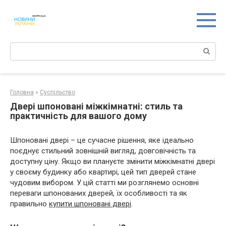
Перейти
к
контенту
Поиск:
Головна
»
Суспільство
Двері шпоновані міжкімнатні: стиль та
практичність для вашого дому
Шпоновані двері – це сучасне рішення, яке ідеально
поєднує стильний зовнішній вигляд, довговічність та
доступну ціну. Якщо ви плануєте змінити міжкімнатні двері
у своєму будинку або квартирі, цей тип дверей стане
чудовим вибором. У цій статті ми розглянемо основні
переваги шпонованих дверей, їх особливості та як
правильно
купити шпоновані двері
.