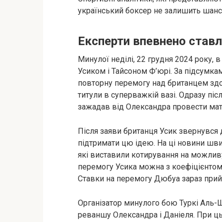
український боксер не залишить шанс
Експерти впевнено ставл
Минулої неділі, 22 грудня 2024 року,
Усиком і Тайсоном Ф’юрі. За підсум
повторну перемогу над британцем здо
титули в суперважкій вазі. Одразу піс
зажадав від Олександра провести ма
Після заяви британця Усик звернувся д
підтримати цю ідею. На ці новини шв
які виставили котирування на можливу
перемогу Усика можна з коефіцієнтом 
Ставки на перемогу Дюбуа зараз прий
Організатор минулого бою Туркі Аль-
реваншу Олександра і Даніеля. При ць