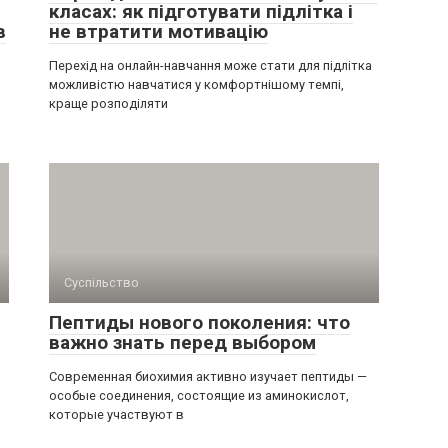
класах: як підготувати підлітка і
в
не втратити мотивацію
Перехід на онлайн-навчання може стати для підлітка
можливістю навчатися у комфортнішому темпі,
краще розподіляти
Суспільство
Пептиды нового поколения: что
важно знать перед выбором
Современная биохимия активно изучает пептиды —
особые соединения, состоящие из аминокислот,
которые участвуют в