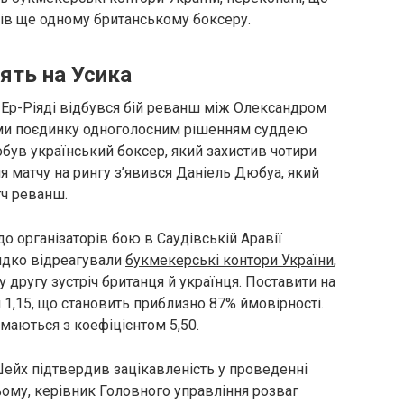
ів ще одному британському боксеру.
ять на Усика
 в Ер-Ріяді відбувся бій реванш між Олександром
ками поєдинку одноголосним рішенням суддею
був український боксер, який захистив чотири
ля матчу на рингу
з’явився Даніель Дюбуа
, який
тч реванш.
о організаторів бою в Саудівській Аравії
идко відреагували
букмекерські контори України
,
 другу зустріч британця й українця. Поставити на
1,15, що становить приблизно 87% ймовірності.
маються з коефіцієнтом 5,50.
Шейх підтвердив зацікавленість у проведенні
ому, керівник Головного управління розваг