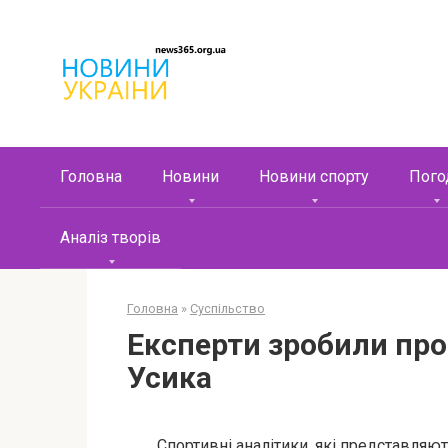
Перейти
к
контенту
Головна
Новини
Новини спорту
Пого
Аналіз творів
Головна
»
Суспільство
Експерти зробили про
Усика
Спортивні аналітики, які представляю