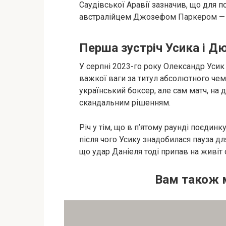
Саудівської Аравії зазначив, що для 
австралійцем Джозефом Паркером — їх
Перша зустріч Усика і Д
У серпні 2023-го року Олександр Усик
важкої ваги за титул абсолютного чем
український боксер, але сам матч, на
скандальним рішенням.
Річ у тім, що в п’ятому раунді поєдин
після чого Усику знадобилася пауза д
що удар Даніеля тоді припав на живіт 
Вам також 