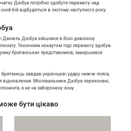
початку Дюбуа потрібно здобути перемогу над
ній бій відбудеться в лютому наступного року.
юбуа
 і Даніель Дюбуа зійшлися в бою дивізіону
піонату. Технічним нокаутом тоді перемогу здобув
 думку британських представників, завершився
ку британець завдав українцеві удару нижче пояса,
ля відновлення. Вболівальники Дюбуа переконані,
опонента, а не на заборонену зону.
може бути цікаво