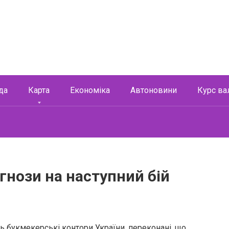
да
Карта
Економіка
Автоновини
Курс ва
гнози на наступний бій
ть букмекерські контори України, переконані, що