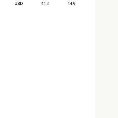
USD
44.3
44.9