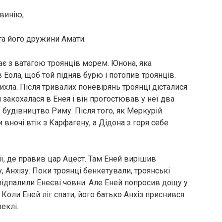
авинію;
та його дружини Амати.
ає з ватагою троянців морем. Юнона, яка
в Еола, щоб той підняв бурю і потопив троянців.
тихла. Після тривалих поневірянь троянці дісталися
закохалася в Енея і він прогостював у неї два
 будівництво Риму. Після того, як Меркурій
 вночі втік з Карфагену, а Дідона з горя себе
ії, де правив цар Ацест. Там Еней вирішив
 Анхізу. Поки троянці бенкетували, троянські
ідпалили Енеєві човни. Але Еней попросив дощу у
. Коли Еней ліг спати, його батько Анхіз приснився
еклі.