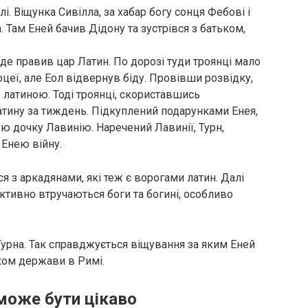
і. Віщунка Сивілла, за хабар богу сонця Фебові і
. Там Еней бачив Дідону та зустрівся з батьком,
 де правив цар Латин. По дорозі туди троянці мало
рцеї, але Еол відвернув біду. Провівши розвідку,
 латиною. Тоді троянці, скориставшись
тину за тиждень. Підкуплений подарунками Енея,
ою дочку Лавинію. Наречений Лавинії, Турн,
 Енею війну.
я з аркадянами, які теж є ворогами латин. Далі
 активно втручаються боги та богині, особливо
 Турна. Так справджується віщування за яким Еней
ком держави в Римі.
може бути цікаво