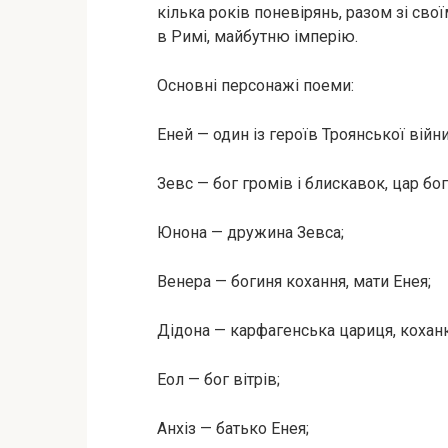
кілька років поневірянь, разом зі св
в Римі, майбутню імперію.
Основні персонажі поеми:
Еней — один із героїв Троянської війни 
Зевс — бог громів і блискавок, цар бог
Юнона — дружина Зевса;
Венера — богиня кохання, мати Енея;
Дідона — карфагенська цариця, коханк
Еол — бог вітрів;
Анхіз — батько Енея;