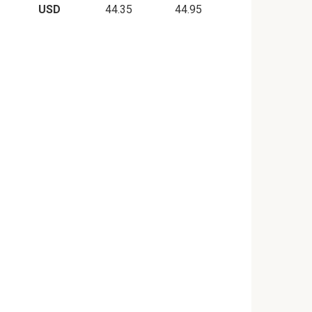
USD
44.35
44.95