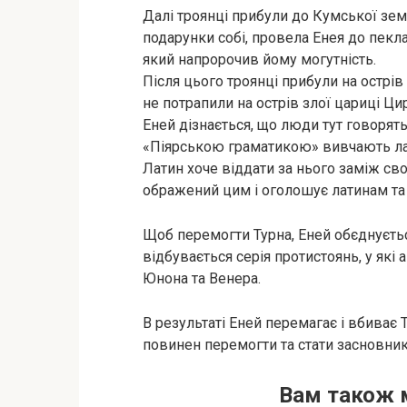
Далі троянці прибули до Кумської земл
подарунки собі, провела Енея до пекла
який напророчив йому могутність.
Після цього троянці прибули на острів
не потрапили на острів злої цариці Ци
Еней дізнається, що люди тут говорять
«Піярською граматикою» вивчають ла
Латин хоче віддати за нього заміж св
ображений цим і оголошує латинам та
Щоб перемогти Турна, Еней обєднуєтьс
відбувається серія протистоянь, у які
Юнона та Венера.
В результаті Еней перемагає і вбиває
повинен перемогти та стати засновни
Вам також 