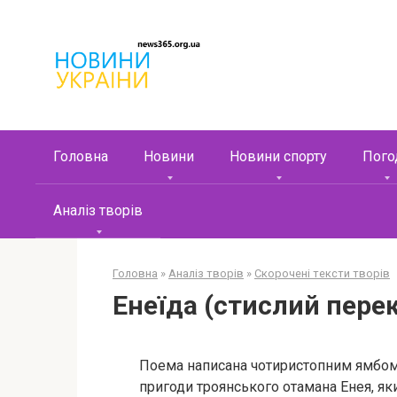
Перейти
к
контенту
Головна
Новини
Новини спорту
Пого
Аналіз творів
Головна
»
Аналіз творів
»
Скорочені тексти творів
Енеїда (стислий пере
Поема написана чотиристопним ямбом т
пригоди троянського отамана Енея, як