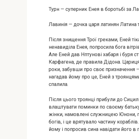
Турн — суперник Енея в боротьбі за Л
Лавинія — дочка царя латинян Латина 
Після знищення Трої греками, Еней тік
ненавиділа Енея, попросила бога вітрі
Але Еней дав Нптунові хабаря і буря с
Карфагена, де правила Дідона. Цариця 
роки, забувши про своє призначення –
нагадав йому про це, Еней з троянцями
спалила.
Після цього троянці прибули до Сицил
влаштувати поминки по своєму батьку,
жінки, намовлені служницею Юнони, п
богів, і це врятувало частину кораблів
йому і попросив сина навідати його в п