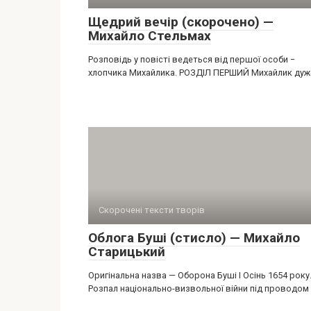
Щедрий вечір (скорочено) —
Михайло Стельмах
Розповідь у повісті ведеться від першої особи −
хлопчика Михайлика. РОЗДІЛ ПЕРШИЙ Михайлик дуж
Скорочені тексти творів
Облога Буші (стисло) — Михайло
Старицький
Оригінальна назва — Оборона Буші I Осінь 1654 року
Розпал національно-визвольної війни під проводом