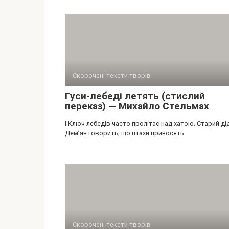
Скорочені тексти творів
Гуси-лебеді летять (стислий
переказ) — Михайло Стельмах
І Ключ лебедів часто пролітає над хатою. Старий ді
Дем’ян говорить, що птахи приносять
Скорочені тексти творів