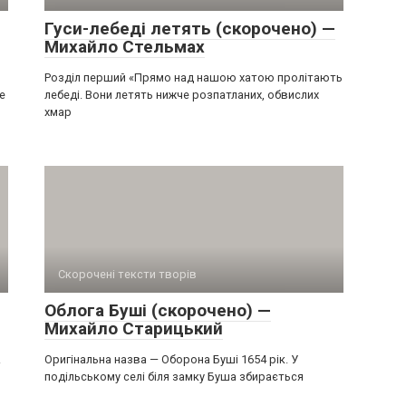
Гуси-лебеді летять (скорочено) —
Михайло Стельмах
Розділ перший «Прямо над нашою хатою пролітають
е
лебеді. Вони летять нижче розпатланих, обвислих
хмар
Скорочені тексти творів
Облога Буші (скорочено) —
Михайло Старицький
.
Оригінальна назва — Оборона Буші 1654 рік. У
подільському селі біля замку Буша збирається