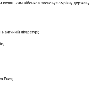
оїм козацьким військом засновує омріяну державу
в античній літературі;
ів;
а Енея;