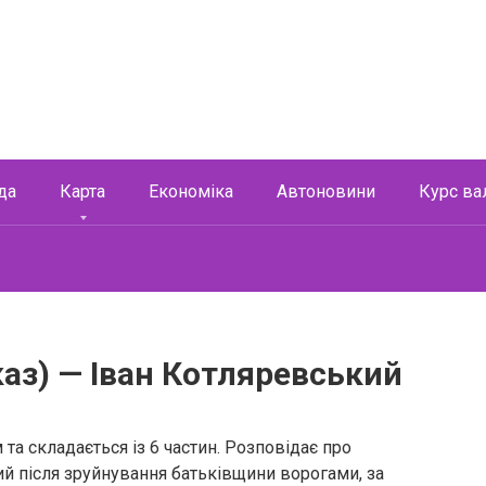
да
Карта
Економіка
Автоновини
Курс ва
каз) — Іван Котляревський
а складається із 6 частин. Розповідає про
ий після зруйнування батьківщини ворогами, за