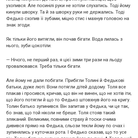
ухопився. Але посинілі руки не хотіли слухатись. Тоді йому
кинули шворку. Та й за шворку руки не держались. Тоді
Федько схопив її зубами, міцно стис і махнув головою на
знак згоди.
Як тільки його витягли, він почав бігати. Вода лилась з
нього, зуби цокотіли.
— Нічого, не перший раз, я цієї зими три рази на льоду
провалювався. Треба тільки бігати.
Але йому не дали побігати. Прибігли Толині й Федькові
батьки, дуже люті. Вони потягли дітей додому. Толя все
плакав і просився, кричав, що він не винен, що не хотів іти,
що його потягли й що то Федько штовхнув його на кригу.
Толин батько зупинився. Він запитав у Федька, чи це так,
бо знав, що той ніколи не бреше. Толя стояв такий
зляканий. Великими, повними страху й тоски очима
дивився прямо на Федька, сльози текли йому по очах і
зупинялись у куточках рота. І Федько сказав, що то усе