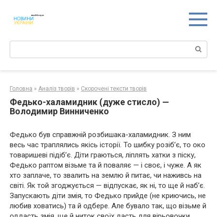
Перейти
к
контенту
Поиск:
Головна
»
Аналіз творів
»
Скорочені тексти творів
Федько-халамидник (дуже стисло) —
Володимир Винниченко
Федько був справжній розбишака-халамидник. З ним
весь час траплялись якісь історії. То шибку розіб’є, то око
товаришеві підіб’є. Діти граються, ліплять хатки з піску,
Федько раптом візьме та й поваляє — і своє, і чуже. А як
хто заплаче, то звалить на землю й питає, чи наживсь на
світі. Як той згоджується — відпускає, як ні, то ще й наб’є.
Запускають діти змія, то Федько прийде (не криючись, не
любив ховатись) та й одбере. Але бувало так, що візьме й
оддасть змія, ще й ниток своїх дасть для вірьовочки.