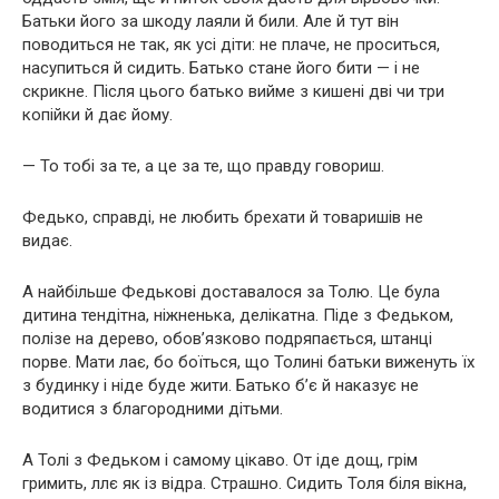
Батьки його за шкоду лаяли й били. Але й тут він
поводиться не так, як усі діти: не плаче, не проситься,
насупиться й сидить. Батько стане його бити — і не
скрикне. Після цього батько вийме з кишені дві чи три
копійки й дає йому.
— То тобі за те, а це за те, що правду говориш.
Федько, справді, не любить брехати й товаришів не
видає.
А найбільше Федькові доставалося за Толю. Це була
дитина тендітна, ніжненька, делікатна. Піде з Федьком,
полізе на дерево, обов’язково подряпається, штанці
порве. Мати лає, бо боїться, що Толині батьки виженуть їх
з будинку і ніде буде жити. Батько б’є й наказує не
водитися з благородними дітьми.
А Толі з Федьком і самому цікаво. От іде дощ, грім
гримить, ллє як із відра. Страшно. Сидить Толя біля вікна,