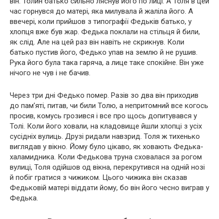
він. Толин батько сильно ляснув його по лиці. А Толя в цей
час горнувся до матері, яка милувала й жаліла його. А
ввечері, коли прийшов з типографії Федьків батько, у
хлопця вже був жар. Федька поклали на стільця й били,
як слід. Але на цей раз він навіть не скрикнув. Коли
батько пустив його, Федько упав на землю й не рушив.
Рука його була така гаряча, а лице таке спокійне. Він уже
нічого не чув і не бачив.
Через три дні Федько помер. Разів зо два він приходив
до пам’яті, питав, чи били Толю, а непритомний все когось
просив, комусь грозився і все про щось допитувався у
Толі. Коли його ховали, на кладовище йшли хлопці з усіх
сусідніх вулиць. Друзі ридали навзрид. Толя ж тихенько
виглядав у вікно. Йому було цікаво, як ховають Федька-
халамидника. Коли Федькова труна сховалася за рогом
вулиці, Толя одійшов од вікна, перекрутився на одній нозі
й побіг гратися з чижиком. Цього чижика він сказав
Федьковій матері віддати йому, бо він його чесно виграв у
Федька.