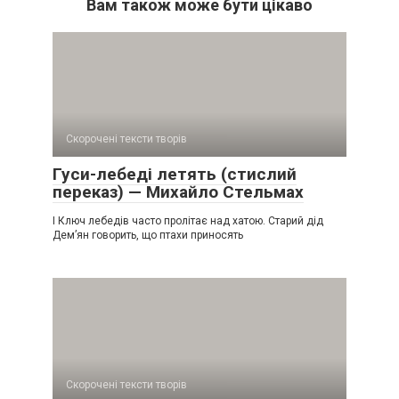
Вам також може бути цікаво
Скорочені тексти творів
Гуси-лебеді летять (стислий
переказ) — Михайло Стельмах
І Ключ лебедів часто пролітає над хатою. Старий дід
Дем’ян говорить, що птахи приносять
Скорочені тексти творів