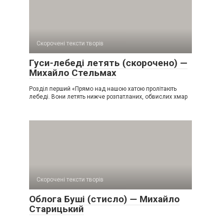
Скорочені тексти творів
Гуси-лебеді летять (скорочено) —
Михайло Стельмах
Розділ перший «Прямо над нашою хатою пролітають
лебеді. Вони летять нижче розпатланих, обвислих хмар
Скорочені тексти творів
Облога Буші (стисло) — Михайло
Старицький