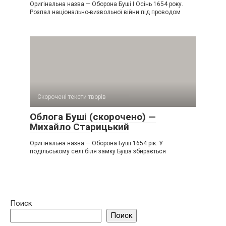
Оригінальна назва — Оборона Буші I Осінь 1654 року.
Розпал національно-визвольної війни під проводом
Скорочені тексти творів
Облога Буші (скорочено) —
Михайло Старицький
Оригінальна назва — Оборона Буші 1654 рік. У
подільському селі біля замку Буша збирається
Поиск
Поиск