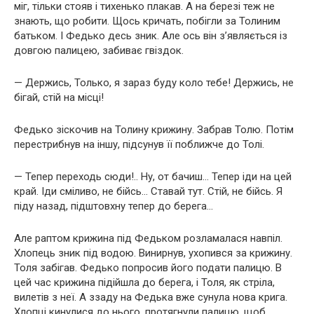
міг, тільки стояв і тихенько плакав. А на березі теж не
знають, що робити. Щось кричать, побігли за Толиним
батьком. І Федько десь зник. Але ось він з’являється із
довгою палицею, забиває гвіздок.
— Держись, Только, я зараз буду коло тебе! Держись, не
бігай, стій на місці!
Федько зіскочив на Толину крижину. Забрав Толю. Потім
перестрибнув на іншу, підсунув її поближче до Толі.
— Тепер переходь сюди!.. Ну, от бачиш… Тепер іди на цей
край. Іди сміливо, не бійсь… Ставай тут. Стій, не бійсь. Я
піду назад, підштовхну тепер до берега…
Але раптом крижина під Федьком розламалася навпіл.
Хлопець зник під водою. Винирнув, ухопився за крижину.
Толя забігав. Федько попросив його подати палицю. В
цей час крижина підійшла до берега, і Толя, як стріла,
вилетів з неї. А ззаду на Федька вже сунула нова крига.
Хлопці кинулися до нього, протягнули палицю, щоб