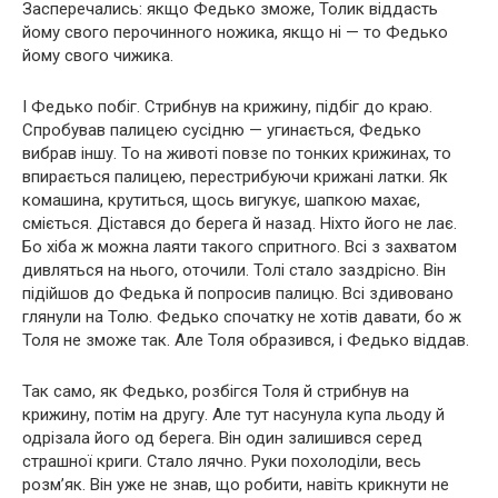
Засперечались: якщо Федько зможе, Толик віддасть
йому свого перочинного ножика, якщо ні — то Федько
йому свого чижика.
І Федько побіг. Стрибнув на крижину, підбіг до краю.
Спробував палицею сусідню — угинається, Федько
вибрав іншу. То на животі повзе по тонких крижинах, то
впирається палицею, перестрибуючи крижані латки. Як
комашина, крутиться, щось вигукує, шапкою махає,
сміється. Дістався до берега й назад. Ніхто його не лає.
Бо хіба ж можна лаяти такого спритного. Всі з захватом
дивляться на нього, оточили. Толі стало заздрісно. Він
підійшов до Федька й попросив палицю. Всі здивовано
глянули на Толю. Федько спочатку не хотів давати, бо ж
Толя не зможе так. Але Толя образився, і Федько віддав.
Так само, як Федько, розбігся Толя й стрибнув на
крижину, потім на другу. Але тут насунула купа льоду й
одрізала його од берега. Він один залишився серед
страшної криги. Стало лячно. Руки похолоділи, весь
розм’як. Він уже не знав, що робити, навіть крикнути не