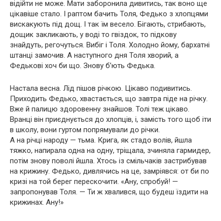
відійти не може. Мати заборонила дивитись, так воно ще
цікавіше стало. І раптом бачить Толя, Федько з хлопцями
вискакують під дощ. І так їм весело. Бігають, стрибають,
дощик закликають, у воді то гвіздок, то підкову
знайдуть, регочуться. Вибіг і Толя. Холодно йому, бархатні
штанці замочив. А наступного дня Толя хворий, а
Федькові хоч би що. Знову б’ють Федька.
Настала весна. Лід пішов річкою. Цікаво подивитись.
Приходить Федько, хвастається, що завтра піде на річку.
Вже й палицю здоровенну знайшов. Толі теж цікаво.
Вранці він приєднується до хлопців, і, замість того щоб іти
в школу, вони гуртом попрямували до річки.
А на річці народу — тьма. Крига, як стадо волів, йшла
тяжко, напирала одна на одну, тріщала, зчиняла гармидер,
потім знову поволі йшла. Хтось із смільчаків застрибував
на крижину. Федько, дивлячись на це, замріявся: от би по
кризі на той берег перескочити. «Ану, спробуй! —
запропонував Толя. — Ти ж хвалився, що будеш їздити на
крижинах. Ану!»