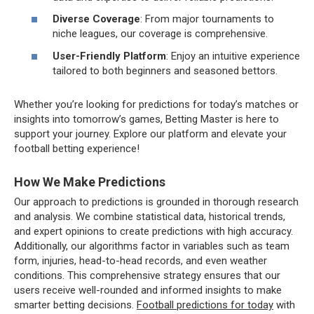
Diverse Coverage
: From major tournaments to
niche leagues, our coverage is comprehensive.
User-Friendly Platform
: Enjoy an intuitive experience
tailored to both beginners and seasoned bettors.
Whether you’re looking for predictions for today’s matches or
insights into tomorrow’s games, Betting Master is here to
support your journey. Explore our platform and elevate your
football betting experience!
How We Make Predictions
Our approach to predictions is grounded in thorough research
and analysis. We combine statistical data, historical trends,
and expert opinions to create predictions with high accuracy.
Additionally, our algorithms factor in variables such as team
form, injuries, head-to-head records, and even weather
conditions. This comprehensive strategy ensures that our
users receive well-rounded and informed insights to make
smarter betting decisions.
Football predictions for today
with