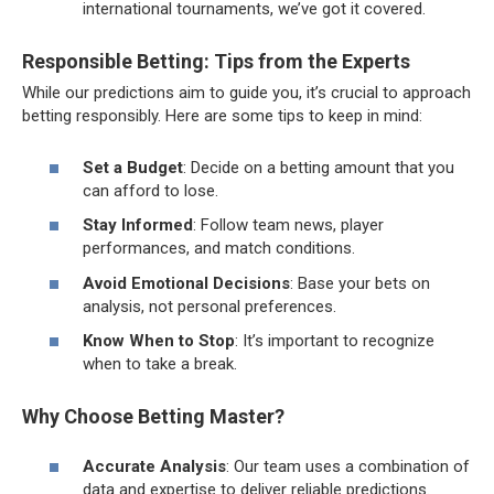
international tournaments, we’ve got it covered.
Responsible Betting: Tips from the Experts
While our predictions aim to guide you, it’s crucial to approach
betting responsibly. Here are some tips to keep in mind:
Set a Budget
: Decide on a betting amount that you
can afford to lose.
Stay Informed
: Follow team news, player
performances, and match conditions.
Avoid Emotional Decisions
: Base your bets on
analysis, not personal preferences.
Know When to Stop
: It’s important to recognize
when to take a break.
Why Choose Betting Master?
Accurate Analysis
: Our team uses a combination of
data and expertise to deliver reliable predictions.