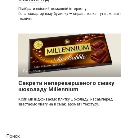
Підібрати якісний домашній інтернет у
багатоквартирному будинку — справа тонка: тут важливі і
технічні
Суспільство
Секрети неперевершеного смаку
шоколаду Millennium
Коли ми відкриваємо плитку шоколаду, насамперед
звертаємо увагу на її смак, аромат і текстуру.
Поиск