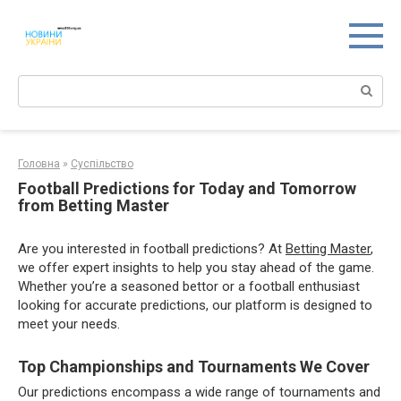
Перейти
к
контенту
Поиск:
Головна
»
Суспільство
Football Predictions for Today and Tomorrow
from Betting Master
Are you interested in football predictions? At
Betting Master
,
we offer expert insights to help you stay ahead of the game.
Whether you’re a seasoned bettor or a football enthusiast
looking for accurate predictions, our platform is designed to
meet your needs.
Top Championships and Tournaments We Cover
Our predictions encompass a wide range of tournaments and