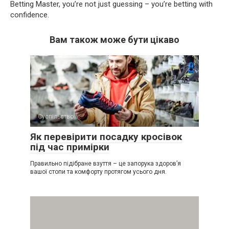
Betting Master, you’re not just guessing – you’re betting with
confidence.
Вам також може бути цікаво
Суспільство
Як перевірити посадку кросівок
під час примірки
Правильно підібране взуття – це запорука здоров’я
вашої стопи та комфорту протягом усього дня.