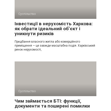
Суспільство
Інвестиції в нерухомість Харкова:
як обрати ідеальний об’єкт і
уникнути ризиків
Придбання власного житла або комерційного
приміщення — це завжди масштабна подія. Харківський
ринок нерухомості,
Суспільство
Чим займається БТІ: функції,
документи та поширені помилки