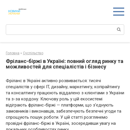
Перейти
к
контенту
Поиск:
Головна
»
Суспільство
Фріланс-біржі в Україні: повний огляд ринку та
можливостей для спеціалістів і бізнесу
Фріланс в Україні активно розвивається: тисячі
спеціалістів у сфері IT, дизайну, маркетингу, копірайтингу
та консалтингу працюють віддалено з клієнтами з України
та з-за кордону. Ключову роль у цій екосистемі
відіграють фріланс-біржі — платформи, що з’єднують
замовників і виконавців, забезпечують безпечні угоди та
спрощують пошук роботи. У цій статті розглянемо
провідні фріланс-біржі в Україні, зосередивши увагу на
локальних особливостях ринку.