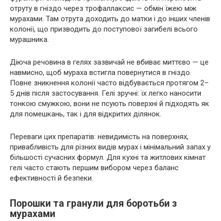
отруту в гніздо через трофаллаксис — обмін їжею між
мурахами. Там отрута доходить до матки і до інших членів
колонії, що призводить до поступової загибелі всього
мурашника.
Діюча речовина в гелях зазвичай не вбиває миттєво — це
навмисно, щоб мураха встигла повернутися в гніздо.
Повне зникнення колонії часто відбувається протягом 2–
5 днів після застосування. Гелі зручні: їх легко наносити
тонкою смужкою, вони не псують поверхні й підходять як
для помешкань, так і для відкритих ділянок.
Переваги цих препаратів: невидимість на поверхнях,
привабливість для різних видів мурах і мінімальний запах у
більшості сучасних формул. Для кухні та житлових кімнат
гелі часто стають першим вибором через баланс
ефективності й безпеки.
Порошки та гранули для боротьби з
мурахами