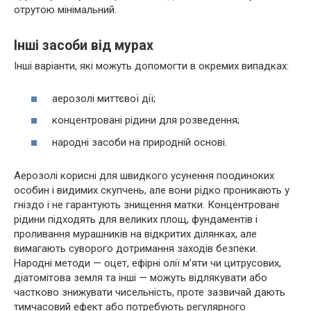
отрутою мінімальний.
Інші засоби від мурах
Інші варіанти, які можуть допомогти в окремих випадках:
аерозолі миттєвої дії;
концентровані рідини для розведення;
народні засоби на природній основі.
Аерозолі корисні для швидкого усунення поодиноких
особин і видимих скупчень, але вони рідко проникають у
гніздо і не гарантують знищення матки. Концентровані
рідини підходять для великих площ, фундаментів і
проливання мурашників на відкритих ділянках, але
вимагають суворого дотримання заходів безпеки.
Народні методи — оцет, ефірні олії м’яти чи цитрусових,
діатомітова земля та інші — можуть відлякувати або
частково знижувати чисельність, проте зазвичай дають
тимчасовий ефект або потребують регулярного