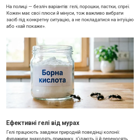
На полиці — безліч варіантів: гелі, порошки, пастки, спреї.
Кожен має свої плюси й мінуси, тож важливо вибрати
засіб під конкретну ситуацію, а не покладатися на інтуїцію
або «хай покаже».
Ефективні гелі від мурах
Гелі працюють завдяки природній поведінці колонії:
фуражири знаходять приманку, з’їдають її й переносять