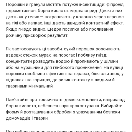
Порошки й гранули містять потужні інсектициди: фіпроніл,
гідраметилнон, борна кислота, імідаклоприд. Деякі з них
діють як у гелях — потрапляють у колонію через перенос
на тілі або лапках, інші дають швидкий контактний ефект.
Якщо гніздо видно, щедра посипка або проливання
розчину прискорює результат.
Як застосовують ці засоби: сухий порошок розсипають
вздовж стежок мурах, на порогах і поблизу гнізд;
концентрати розводять водою й проливають у щілини
або на мурашники для глибокого проникнення. На вулиці
порошки особливо ефективні на терасах, біля альтанок, у
підвалах і на горищах, де ризик контакту з людьми й
тваринами мінімальний.
Пам’ятайте про токсичність: деякі компоненти, наприклад
борна кислота, небезпечні при проковтуванні. Вибирайте
форму й розташування обробки з урахуванням безпеки
домочадців і тварин.
При виборі відповідного рішення важливо враховувати всі