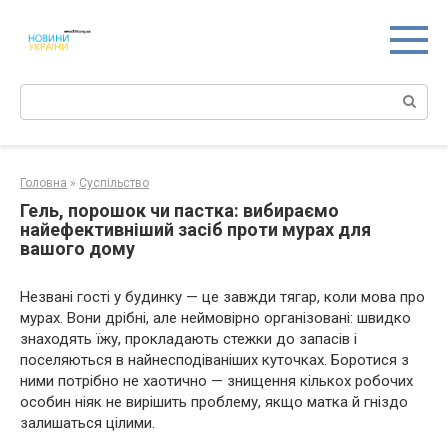
Перейти
к
контенту
Поиск:
Головна
»
Суспільство
Гель, порошок чи пастка: вибираємо
найефективніший засіб проти мурах для
вашого дому
Незвані гості у будинку — це завжди тягар, коли мова про
мурах. Вони дрібні, але неймовірно організовані: швидко
знаходять їжу, прокладають стежки до запасів і
поселяються в найнесподіваніших куточках. Боротися з
ними потрібно не хаотично — знищення кількох робочих
особин ніяк не вирішить проблему, якщо матка й гніздо
залишаться цілими.