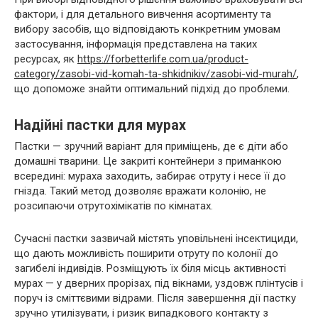
фактори, і для детального вивчення асортименту та
вибору засобів, що відповідають конкретним умовам
застосування, інформація представлена на таких
ресурсах, як
https://forbetterlife.com.ua/product-
category/zasobi-vid-komah-ta-shkidnikiv/zasobi-vid-murah/
,
що допоможе знайти оптимальний підхід до проблеми.
Надійні пастки для мурах
Пастки — зручний варіант для приміщень, де є діти або
домашні тварини. Це закриті контейнери з приманкою
всередині: мураха заходить, забирає отруту і несе її до
гнізда. Такий метод дозволяє вражати колонію, не
розсипаючи отрутохімікатів по кімнатах.
Сучасні пастки зазвичай містять уповільнені інсектициди,
що дають можливість поширити отруту по колонії до
загибелі індивідів. Розміщують їх біля місць активності
мурах — у дверних прорізах, під вікнами, уздовж плінтусів і
поруч із сміттєвими відрами. Після завершення дії пастку
зручно утилізувати, і ризик випадкового контакту з