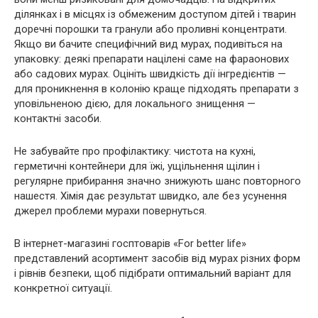
ділянках і в місцях із обмеженим доступом дітей і тварин
доречні порошки та гранули або проливні концентрати.
Якщо ви бачите специфічний вид мурах, подивіться на
упаковку: деякі препарати націлені саме на фараонових
або садових мурах. Оцініть швидкість дії інгредієнтів —
для проникнення в колонію краще підходять препарати з
уповільненою дією, для локального знищення —
контактні засоби.
Не забувайте про профілактику: чистота на кухні,
герметичні контейнери для їжі, ущільнення щілин і
регулярне прибирання значно знижують шанс повторного
нашестя. Хімія дає результат швидко, але без усунення
джерел проблеми мурахи повернуться.
В інтернет-магазині госптоварів «For better life»
представлений асортимент засобів від мурах різних форм
і рівнів безпеки, щоб підібрати оптимальний варіант для
конкретної ситуації.