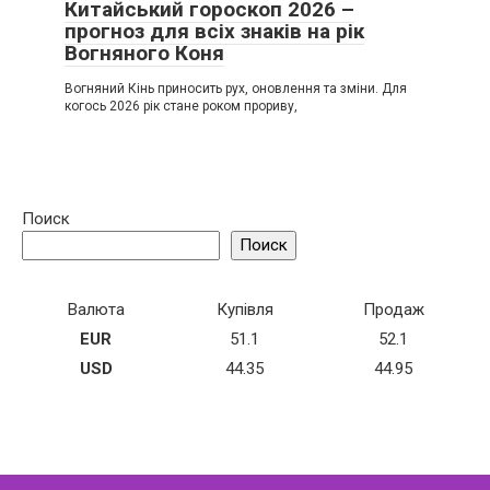
Китайський гороскоп 2026 –
прогноз для всіх знаків на рік
Вогняного Коня
Вогняний Кінь приносить рух, оновлення та зміни. Для
когось 2026 рік стане роком прориву,
Поиск
Поиск
Валюта
Купівля
Продаж
EUR
51.1
52.1
USD
44.35
44.95