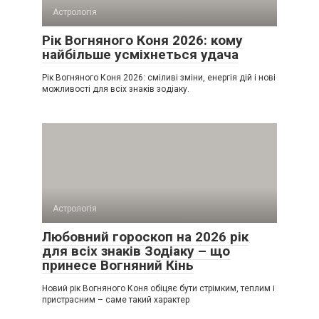
Астрологія
Рік Вогняного Коня 2026: кому
найбільше усміхнеться удача
Рік Вогняного Коня 2026: сміливі зміни, енергія дій і нові
можливості для всіх знаків зодіаку.
Астрологія
Любовний гороскоп на 2026 рік
для всіх знаків Зодіаку – що
принесе Вогняний Кінь
Новий рік Вогняного Коня обіцяє бути стрімким, теплим і
пристрасним – саме такий характер