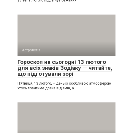
у Леві 1 лютого підсвічує бажання
Астрологія
Гороскоп на сьогодні 13 лютого
для всіх знаків Зодіаку — читайте,
що підготували зорі
П’ятниця, 13 лютого, – день із особливою атмосферою:
хтось ловитиме драйв від змін, а