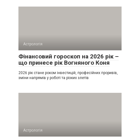
Астрологія
Фінансовий гороскоп на 2026 рік –
що принесе рік Вогняного Коня
2026 рік стане роком інвестицій, професійних проривів,
зміни напрямів у роботі та різких злетів
Астрологія